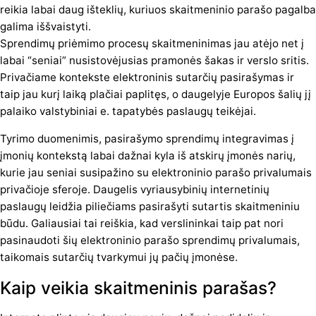
reikia labai daug išteklių, kuriuos skaitmeninio parašo pagalba
galima iššvaistyti.
Sprendimų priėmimo procesų skaitmeninimas jau atėjo net į
labai “seniai” nusistovėjusias pramonės šakas ir verslo sritis.
Privačiame kontekste elektroninis sutarčių pasirašymas ir
taip jau kurį laiką plačiai paplitęs, o daugelyje Europos šalių jį
palaiko valstybiniai e. tapatybės paslaugų teikėjai.
Tyrimo duomenimis, pasirašymo sprendimų integravimas į
įmonių kontekstą labai dažnai kyla iš atskirų įmonės narių,
kurie jau seniai susipažino su elektroninio parašo privalumais
privačioje sferoje. Daugelis vyriausybinių internetinių
paslaugų leidžia piliečiams pasirašyti sutartis skaitmeniniu
būdu. Galiausiai tai reiškia, kad verslininkai taip pat nori
pasinaudoti šių elektroninio parašo sprendimų privalumais,
taikomais sutarčių tvarkymui jų pačių įmonėse.
Kaip veikia skaitmeninis parašas?