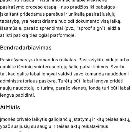
pasirašymo proceso etapą – nuo pradžios iki pabaigos –
įskaitant pridedamus parašus ir unikalią pasirašiusiųjų
tapatybę, yra neatskiriama nuo pdf dokumento visą laiką.
Išsamūs e. parašo sprendimai (pvz., “sproof sign”) leidžia
atlikti patikrą tiesiogiai platformoje.
Bendradarbiavimas
Pasirašymas yra komandos reikalas. Pasirašykite viduje arba
gaukite išorinių suinteresuotųjų šalių patvirtinimus. Svarbu
tai, kad galite labai lengvai valdyti savo komandą naudodami
administratoriaus paskyrą. Turėtų būti labai lengva pridėti
naujų naudotojų, o turimų parašo vienetų fondą turi būti labai
lengva padidinti.
Atitiktis
Įmonės privalo laikytis galiojančių įstatymų ir kitų teisės aktų,
ypač susijusių su saugiu ir teisės aktų reikalavimus