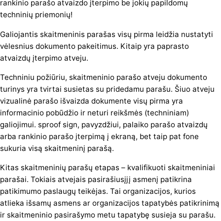
rankinio parašo atvaizdo įterpimo be jokių papildomų
techninių priemonių!
Galiojantis skaitmeninis parašas visų pirma leidžia nustatyti
vėlesnius dokumento pakeitimus. Kitaip yra paprasto
atvaizdų įterpimo atveju.
Techniniu požiūriu, skaitmeninio parašo atveju dokumento
turinys yra tvirtai susietas su pridedamu parašu. Šiuo atveju
vizualinė parašo išvaizda dokumente visų pirma yra
informacinio pobūdžio ir neturi reikšmės (techniniam)
galiojimui. sproof sign, pavyzdžiui, palaiko parašo atvaizdų
arba rankinio parašo įterpimą į ekraną, bet taip pat fone
sukuria visą skaitmeninį parašą.
Kitas skaitmeninių parašų etapas – kvalifikuoti skaitmeniniai
parašai. Tokiais atvejais pasirašiusįjį asmenį patikrina
patikimumo paslaugų teikėjas. Tai organizacijos, kurios
atlieka išsamų asmens ar organizacijos tapatybės patikrinimą
ir skaitmeninio pasirašymo metu tapatybę susieja su parašu.