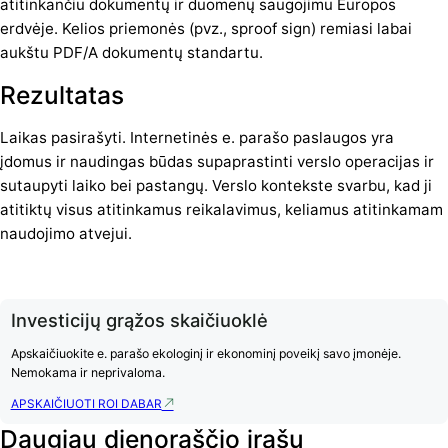
atitinkančiu dokumentų ir duomenų saugojimu Europos
erdvėje. Kelios priemonės (pvz., sproof sign) remiasi labai
aukštu PDF/A dokumentų standartu.
Rezultatas
Laikas pasirašyti. Internetinės e. parašo paslaugos yra
įdomus ir naudingas būdas supaprastinti verslo operacijas ir
sutaupyti laiko bei pastangų. Verslo kontekste svarbu, kad ji
atitiktų visus atitinkamus reikalavimus, keliamus atitinkamam
naudojimo atvejui.
Investicijų grąžos skaičiuoklė
Apskaičiuokite e. parašo ekologinį ir ekonominį poveikį savo įmonėje.
Nemokama ir neprivaloma.
APSKAIČIUOTI ROI DABAR
Daugiau dienoraščio įrašų