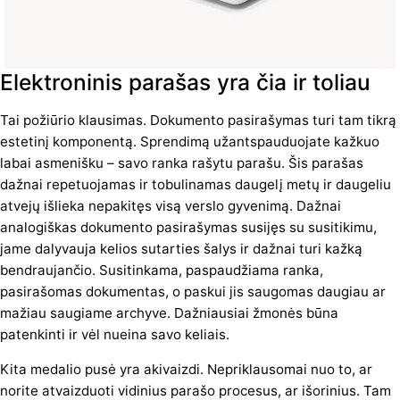
Elektroninis parašas yra čia ir toliau
Tai požiūrio klausimas. Dokumento pasirašymas turi tam tikrą
estetinį komponentą. Sprendimą užantspauduojate kažkuo
labai asmenišku – savo ranka rašytu parašu. Šis parašas
dažnai repetuojamas ir tobulinamas daugelį metų ir daugeliu
atvejų išlieka nepakitęs visą verslo gyvenimą. Dažnai
analogiškas dokumento pasirašymas susijęs su susitikimu,
jame dalyvauja kelios sutarties šalys ir dažnai turi kažką
bendraujančio. Susitinkama, paspaudžiama ranka,
pasirašomas dokumentas, o paskui jis saugomas daugiau ar
mažiau saugiame archyve. Dažniausiai žmonės būna
patenkinti ir vėl nueina savo keliais.
Kita medalio pusė yra akivaizdi. Nepriklausomai nuo to, ar
norite atvaizduoti vidinius parašo procesus, ar išorinius. Tam