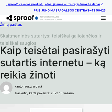
„sproof“ vasaros produktų atnaujinimas – užsiregistruokite dabar
PRISIJUNGIMAS
PAGALBOS CENTRAS
+43 50423
Žinių paštas
Skaitmeninės sutartys: teisiškai galiojančios ir
teisiškai saugios
Kaip teisėtai pasirašyti
sutartis internetu – ką
reikia žinoti
{autoriaus_vardas}
Paskutinį kartą pakeista: 2023 10 vasario