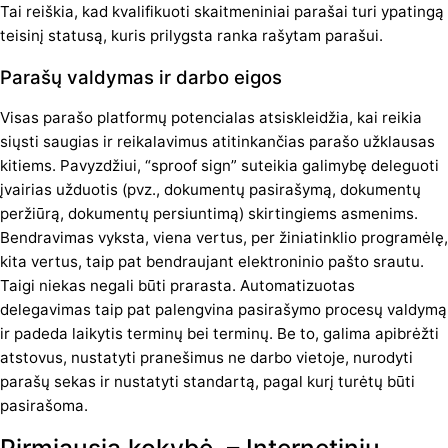
Tai reiškia, kad kvalifikuoti skaitmeniniai parašai turi ypatingą
teisinį statusą, kuris prilygsta ranka rašytam parašui.
Parašų valdymas ir darbo eigos
Visas parašo platformų potencialas atsiskleidžia, kai reikia
siųsti saugias ir reikalavimus atitinkančias parašo užklausas
kitiems. Pavyzdžiui, “sproof sign” suteikia galimybę deleguoti
įvairias užduotis (pvz., dokumentų pasirašymą, dokumentų
peržiūrą, dokumentų persiuntimą) skirtingiems asmenims.
Bendravimas vyksta, viena vertus, per žiniatinklio programėlę,
kita vertus, taip pat bendraujant elektroninio pašto srautu.
Taigi niekas negali būti prarasta. Automatizuotas
delegavimas taip pat palengvina pasirašymo procesų valdymą
ir padeda laikytis terminų bei terminų. Be to, galima apibrėžti
atstovus, nustatyti pranešimus ne darbo vietoje, nurodyti
parašų sekas ir nustatyti standartą, pagal kurį turėtų būti
pasirašoma.