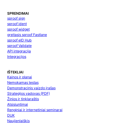
SPRENDIMAI
sproof sign
sproof ident
sproof widget
greitasis sproof Fastlane
sproof eID Hub
sproof Validate
API integracija
Integracijos
IŠTEKLIAI
Kainos ir planai
Nemokamas testas
Demonstracinis vaizdo įrašas
Strategijos vadovas (PDF)
Žinios ir tinklaraštis
Atsisiuntimai
Renginiai ir internetiniai seminarai
DUK
Naujienlaiškis