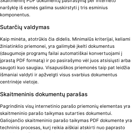
Skaitmeninį PDF dokumentų pasirašymą per interneto
naršyklę iš esmės galima suskirstyti į tris esminius
komponentus.
Sutarčių valdymas
Kaip minėta, atotrūkis čia didelis. Minimalūs kriterijai, keliami
žiniatinklio priemonei, yra galimybė įkelti dokumentus
(daugumoje programų failai automatiškai konvertuojami į
įprastą PDF formatą) ir po pasirašymo vėl juos atsisiųsti arba
saugoti kuo saugiau. Visapusiškos priemonės taip pat leidžia
išmaniai valdyti ir apžvelgti visus svarbius dokumentus
centrinėje vietoje.
Skaitmeninis dokumentų parašas
Pagrindinis visų internetinio parašo priemonių elementas yra
skaitmeninio parašo taikymas sutarties dokumentui.
Galiojančio skaitmeninio parašo taikymas PDF dokumente yra
techninis procesas, kurį reikia aiškiai atskirti nuo paprasto