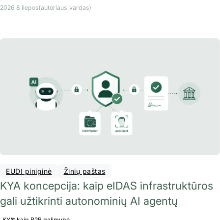
2026 8 liepos
{autoriaus_vardas}
EUDI piniginė
Žinių paštas
KYA koncepcija: kaip eIDAS infrastruktūros
gali užtikrinti autonominių AI agentų
„KYA“ kaip B2B galimybė