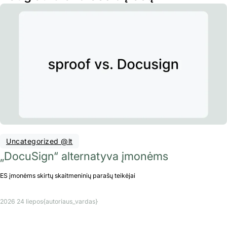
Uncategorized @lt
„DocuSign“ alternatyva įmonėms
ES įmonėms skirtų skaitmeninių parašų teikėjai
2026 24 liepos
{autoriaus_vardas}