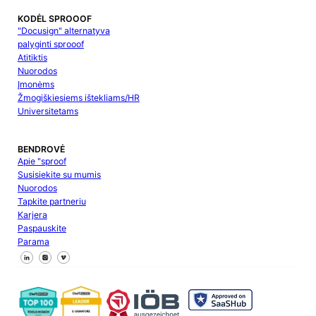
KODĖL SPROOOF
"Docusign" alternatyva
palyginti sprooof
Atitiktis
Nuorodos
Įmonėms
Žmogiškiesiems ištekliams/HR
Universitetams
BENDROVĖ
Apie "sproof
Susisiekite su mumis
Nuorodos
Tapkite partneriu
Karjera
Paspauskite
Parama
Sekite mus "Facebook
Sekite mus X
Sekite mus "LinkedIn