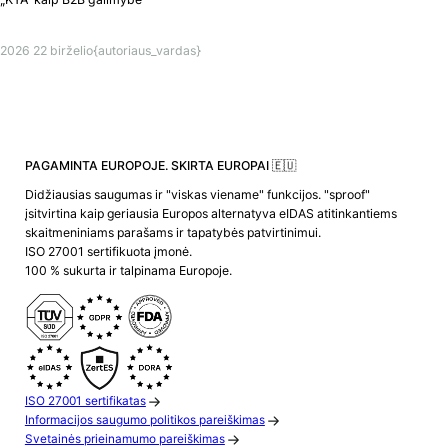
2026 22 birželio
{autoriaus_vardas}
PAGAMINTA EUROPOJE. SKIRTA EUROPAI 🇪🇺
Didžiausias saugumas ir "viskas viename" funkcijos. "sproof"
įsitvirtina kaip geriausia Europos alternatyva eIDAS atitinkantiems
skaitmeniniams parašams ir tapatybės patvirtinimui.
ISO 27001 sertifikuota įmonė.
100 % sukurta ir talpinama Europoje.
ISO 27001 sertifikatas
Informacijos saugumo politikos pareiškimas
Svetainės prieinamumo pareiškimas