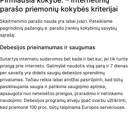
Pirmiausia kokybė. – Internetinių
parašo priemonių kokybės kriterijai
Skaitmeninio parašo nauda yra labai įvairi. Pateikiame
pagrindinių pažangių e. parašo įrankių kokybinių savybių
sąrašą:
Debesijos prieinamumas ir saugumas
Sutartys internetu sudaromos bet kada ir bet kur, jei tik turite
prieigą prie interneto. Galimybė naudotis visą parą ir 7 dienas
per savaitę yra didelis saugių debesijos sprendimų
privalumas. Tačiau reikia labai atidžiai pasirūpinti, kad būtų
pasikliaujama saugia ir patikima saugojimo aplinka,
apsaugota nuo neteisėtos prieigos, praradimo ir netinkamo
naudojimo. Debesijos programų atveju ypač svarbu užtikrinti,
kad priemonė 100 proc. būtų talpinama Europos serveriuose.