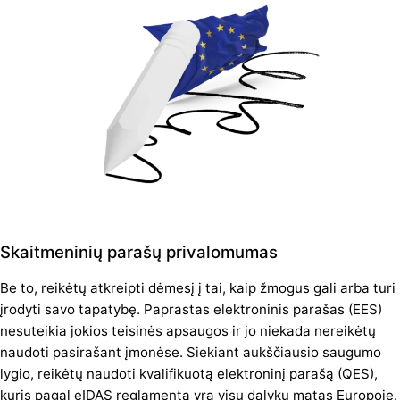
Skaitmeninių parašų privalomumas
Be to, reikėtų atkreipti dėmesį į tai, kaip žmogus gali arba turi
įrodyti savo tapatybę. Paprastas elektroninis parašas (EES)
nesuteikia jokios teisinės apsaugos ir jo niekada nereikėtų
naudoti pasirašant įmonėse. Siekiant aukščiausio saugumo
lygio, reikėtų naudoti kvalifikuotą elektroninį parašą (QES),
kuris pagal eIDAS reglamentą yra visų dalykų matas Europoje.