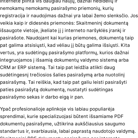
Internete plinta vis daugiau naujų, dažnai nedidelių ir
nemokamų nemokamų pasirašymo priemonių, kurių
registracija ir naudojimas dažnai yra labai žemo slenksčio. Jos
veikia kaip ir didesnės priemonės: Skaitmeninį dokumentą
išsaugote vietoje, įkeliate jį į interneto naršyklės įrankį ir
pasirašote. Naudojant kai kurias priemones, dokumentą taip
pat galima atsisiųsti, kad vėliau jį būtų galima išsiųsti. Kita
vertus, yra sudėtingų pasirašymo platformų, kurios dažnai
integruojamos į išsamią dokumentų valdymo sistemą arba
CRM ar ERP sistemą. Tai taip pat leidžia atlikti daug
sudėtingesnį trečiosios šalies pasirašymą arba nuotolinį
pasirašymą. Tai reiškia, kad taip pat galiu leisti pasirašyti
paties pasirašytą dokumentą, nustatyti sudėtingas
pasirašymo sekas ir darbo eigą ir pan.
Ypač profesionalioje aplinkoje vis labiau populiarėja
sprendimai, kurie specializuojasi būtent išsamiame PDF
dokumentų pasirašyme, užtikrina aukščiausius saugumo
standartus ir, svarbiausia, labai paprastą naudotojo valdymą.