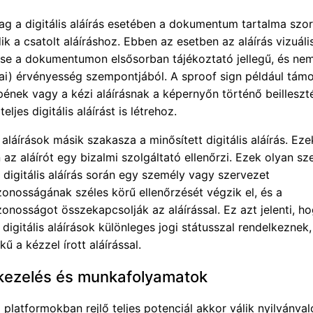
lag a digitális aláírás esetében a dokumentum tartalma szo
k a csatolt aláíráshoz. Ebben az esetben az aláírás vizuáli
se a dokumentumon elsősorban tájékoztató jellegű, és nem
kai) érvényesség szempontjából. A sproof sign például tám
pének vagy a kézi aláírásnak a képernyőn történő beilleszt
eljes digitális aláírást is létrehoz.
s aláírások másik szakasza a minősített digitális aláírás. Ez
az aláírót egy bizalmi szolgáltató ellenőrzi. Ezek olyan sz
 digitális aláírás során egy személy vagy szervezet
onosságának széles körű ellenőrzését végzik el, és a
onosságot összekapcsolják az aláírással. Ez azt jelenti, h
 digitális aláírások különleges jogi státusszal rendelkeznek
ű a kézzel írott aláírással.
skezelés és munkafolyamatok
i platformokban rejlő teljes potenciál akkor válik nyilvánval