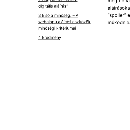
megtudhat
digitális aláírás?
aláírásoka
“spoiler”
Első a minőség. – A
webalapú aláírási eszközök
működnie
minőségi kritériumai
Eredmény