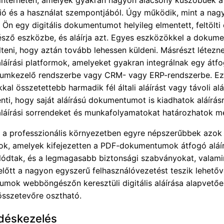
ció és a használat szempontjából. Úgy működik, mint a na
Ön egy digitális dokumentumot helyileg elmentett, feltölti
ző eszközbe, és aláírja azt. Egyes eszközökkel a dokume
ölteni, hogy aztán tovább lehessen küldeni. Másrészt létezn
láírási platformok, amelyeket gyakran integrálnak egy átf
mkezelő rendszerbe vagy CRM- vagy ERP-rendszerbe. Ez
kkal összetettebb harmadik fél általi aláírást vagy távoli aláí
enti, hogy saját aláírású dokumentumot is kiadhatok aláírásr
láírási sorrendeket és munkafolyamatokat határozhatok m
 a professzionális környezetben egyre népszerűbbek azok
k, amelyek kifejezetten a PDF-dokumentumok átfogó aláí
álódtak, és a legmagasabb biztonsági szabványokat, valami
lőtt a nagyon egyszerű felhasználóvezetést teszik lehetőv
mok webböngészőn keresztüli digitális aláírása alapvető
összetevőre osztható.
déskezelés