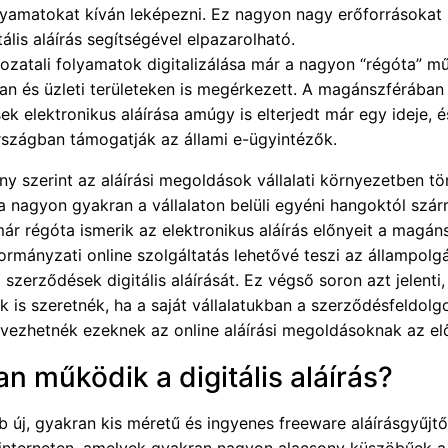
olyamatokat kíván leképezni. Ez nagyon nagy erőforrásokat 
tális aláírás segítségével elpazarolható.
ozatali folyamatok digitalizálása már a nagyon “régóta” 
an és üzleti területeken is megérkezett. A magánszférában
ek elektronikus aláírása amúgy is elterjedt már egy ideje, 
rszágban támogatják az állami e-ügyintézők.
ny szerint az aláírási megoldások vállalati környezetben tö
a nagyon gyakran a vállalaton belüli egyéni hangoktól szár
ár régóta ismerik az elektronikus aláírás előnyeit a magán
rmányzati online szolgáltatás lehetővé teszi az állampolg
szerződések digitális aláírását. Ez végső soron azt jelenti
k is szeretnék, ha a saját vállalatukban a szerződésfeldolg
élvezhetnék ezeknek az online aláírási megoldásoknak az elő
n működik a digitális aláírás?
b új, gyakran kis méretű és ingyenes freeware aláírásgyűjt
 interneten, amelyek gyakran nagyon alacsony küszöbűek a