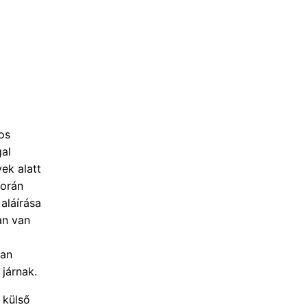
os
gal
vek alatt
során
aláírása
an van
ban
 járnak.
 külső