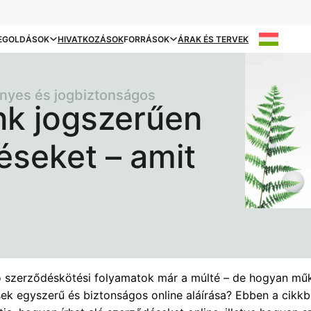
EGOLDÁSOK
HIVATKOZÁSOK
FORRÁSOK
ÁRAK ÉS TERVEK
vényes és jogbiztonságos
k jogszerűen
éseket – amit
ó szerződéskötési folyamatok már a múlté – de hogyan mű
ek egyszerű és biztonságos online aláírása? Ebben a cikk