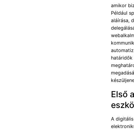
amikor bi
Például s
aláírása,
delegálás
webalkalm
kommuniká
automatizá
határidők
meghatároz
megadásár
készüljene
Első 
eszkö
A digitáli
elektronik