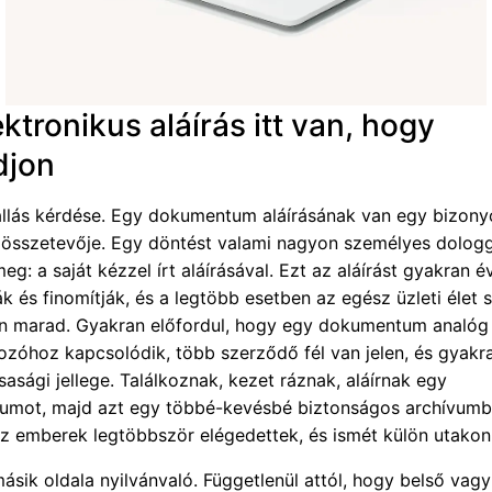
ktronikus aláírás itt van, hogy
djon
llás kérdése. Egy dokumentum aláírásának van egy bizony
i összetevője. Egy döntést valami nagyon személyes dolog
eg: a saját kézzel írt aláírásával. Ezt az aláírást gyakran é
k és finomítják, és a legtöbb esetben az egész üzleti élet 
an marad. Gyakran előfordul, hogy egy dokumentum analóg 
kozóhoz kapcsolódik, több szerződő fél van jelen, és gyakr
sasági jellege. Találkoznak, kezet ráznak, aláírnak egy
mot, majd azt egy többé-kevésbé biztonságos archívum
 Az emberek legtöbbször elégedettek, és ismét külön utakon
sik oldala nyilvánvaló. Függetlenül attól, hogy belső vagy