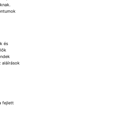
oknak.
mentumok
ők és
elők
rendek
 aláírások
 fejlett