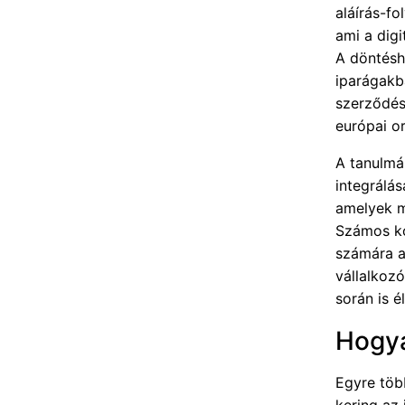
aláírás-f
ami a digi
A döntésh
iparágakb
szerződés
európai o
A tanulmá
integrálás
amelyek m
Számos ko
számára a 
vállalkozó
során is 
Hogya
Egyre töb
kering az