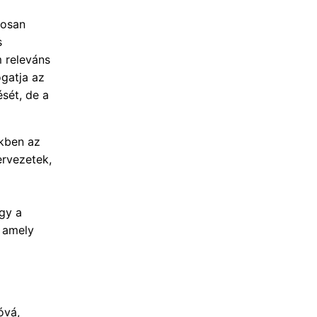
rosan
s
 releváns
ogatja az
ését, de a
ekben az
ervezetek,
ogy a
, amely
óvá,