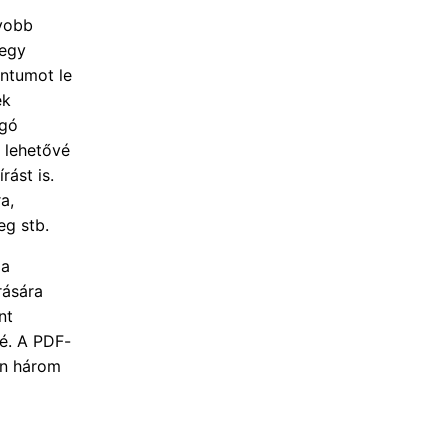
gyobb
 egy
ntumot le
ek
ogó
 lehetővé
rást is.
a,
eg stb.
 a
rására
nt
é. A PDF-
en három