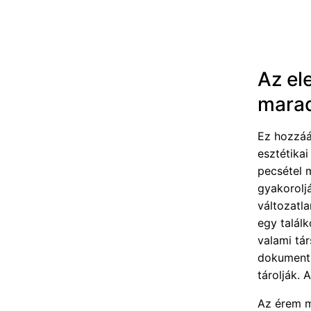
Az ele
mara
Ez hozzáá
esztétika
pecsétel m
gyakoroljá
változatl
egy talál
valami tár
dokumentu
tárolják.
Az érem má