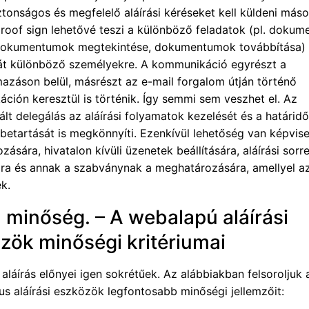
ztonságos és megfelelő aláírási kéréseket kell küldeni más
proof sign lehetővé teszi a különböző feladatok (pl. doku
 dokumentumok megtekintése, dokumentumok továbbítása)
át különböző személyekre. A kommunikáció egyrészt a
azáson belül, másrészt az e-mail forgalom útján történő
ción keresztül is történik. Így semmi sem veszhet el. Az
lt delegálás az aláírási folyamatok kezelését és a határid
 betartását is megkönnyíti. Ezenkívül lehetőség van képvis
ására, hivatalon kívüli üzenetek beállítására, aláírási sor
a és annak a szabványnak a meghatározására, amellyel az
k.
a minőség. – A webalapú aláírási
zök minőségi kritériumai
s aláírás előnyei igen sokrétűek. Az alábbiakban felsoroljuk a
us aláírási eszközök legfontosabb minőségi jellemzőit: