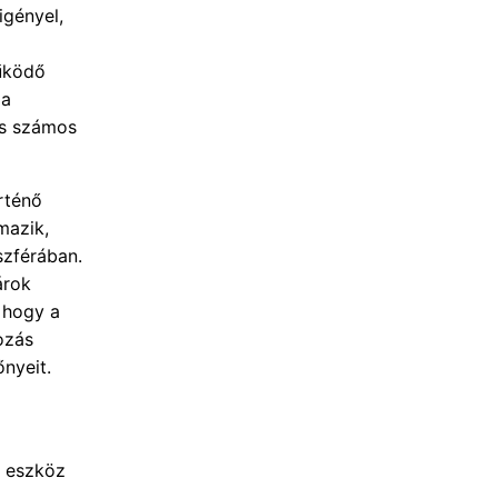
igényel,
működő
 a
és számos
rténő
mazik,
szférában.
árok
, hogy a
ozás
nyeit.
ő eszköz