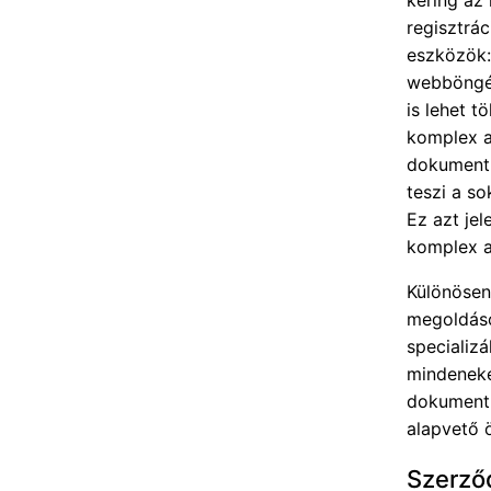
regisztrá
eszközök: 
webböngés
is lehet t
komplex a
dokumentu
teszi a so
Ez azt jel
komplex a
Különösen
megoldáso
specializ
mindeneke
dokumentu
alapvető 
Szerző