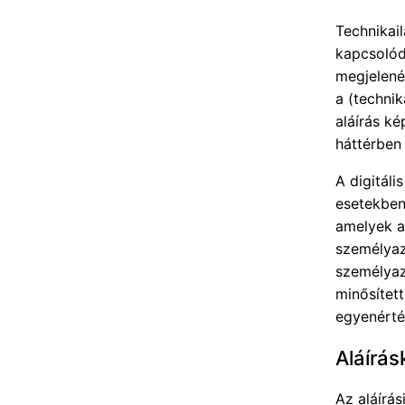
Technikai
kapcsolódi
megjelené
a (techni
aláírás ké
háttérben t
A digitáli
esetekben 
amelyek a
személyaz
személyaz
minősített
egyenérték
Aláírá
Az aláírás