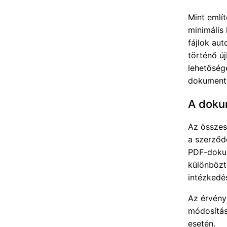
Mint emlí
minimális
fájlok au
történő új
lehetőség
dokumentu
A dokum
Az összes 
a szerződ
PDF-dokum
különbözt
intézkedés
Az érvény
módosítás
esetén.