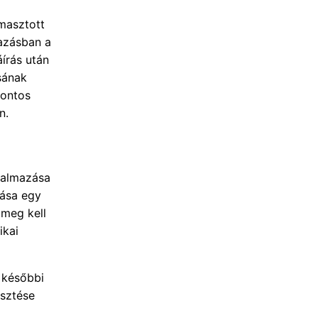
masztott
mazásban a
írás után
ásának
fontos
n.
lkalmazása
zása egy
meg kell
ikai
 későbbi
esztése