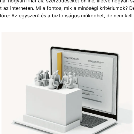
ja, hogyan írhat alá szerződéseket online, illetve hogyan s
t az interneten. Mi a fontos, mik a minőségi kritériumok? 
 előre: Az egyszerű és a biztonságos működhet, de nem kell
.