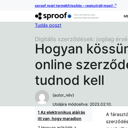
sproof nyári termékfrissítés – regisztrálj most!
M
Tudás poszt
Digitális szerződések: jogilag ér
Hogyan kössün
online szerződ
tudnod kell
{autor_név}
Utoljára módosítva: 2023.02.10.
Az elektronikus aláírás
A fáraszt
itt van, hogy maradjon
szerződés
Hogyan működik a