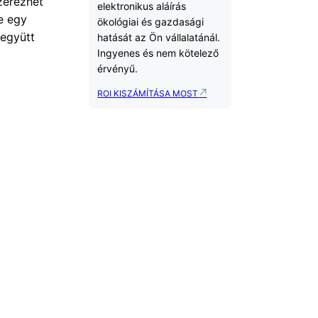
zerezhet
elektronikus aláírás
De egy
ökológiai és gazdasági
 együtt
hatását az Ön vállalatánál.
Ingyenes és nem kötelező
érvényű.
ROI KISZÁMÍTÁSA MOST