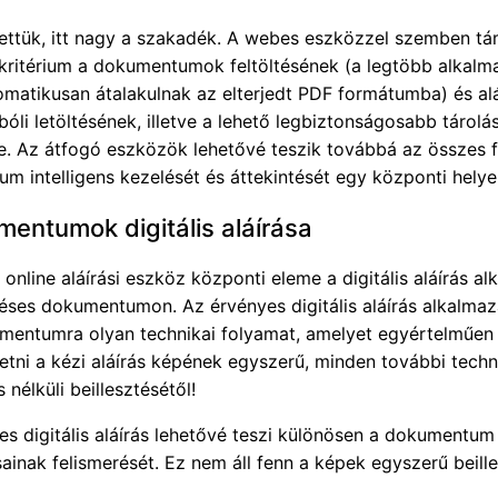
tettük, itt nagy a szakadék. A webes eszközzel szemben tá
 kritérium a dokumentumok feltöltésének (a legtöbb alkal
tomatikusan átalakulnak az elterjedt PDF formátumba) és alá
bóli letöltésének, illetve a lehető legbiztonságosabb tárol
e. Az átfogó eszközök lehetővé teszik továbbá az összes 
m intelligens kezelését és áttekintését egy központi helye
entumok digitális aláírása
online aláírási eszköz központi eleme a digitális aláírás a
éses dokumentumon. Az érvényes digitális aláírás alkalma
entumra olyan technikai folyamat, amelyet egyértelműen 
etni a kézi aláírás képének egyszerű, minden további techn
 nélküli beillesztésétől!
es digitális aláírás lehetővé teszi különösen a dokumentum
ainak felismerését. Ez nem áll fenn a képek egyszerű beill