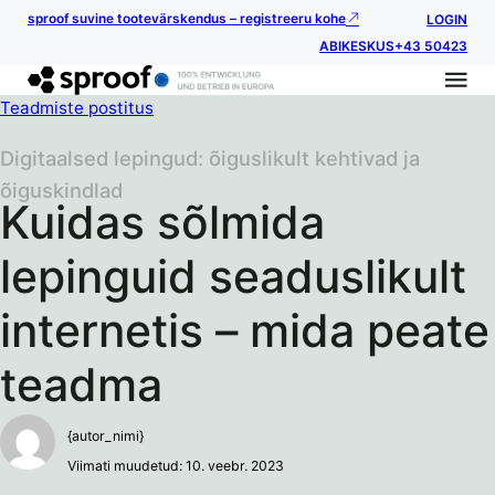
sproof suvine tootevärskendus – registreeru kohe
LOGIN
ABIKESKUS
+43 50423
Teadmiste postitus
Digitaalsed lepingud: õiguslikult kehtivad ja
õiguskindlad
Kuidas sõlmida
lepinguid seaduslikult
internetis – mida peate
teadma
{autor_nimi}
Viimati muudetud: 10. veebr. 2023