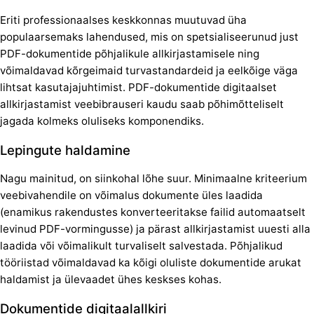
Eriti professionaalses keskkonnas muutuvad üha
populaarsemaks lahendused, mis on spetsialiseerunud just
PDF-dokumentide põhjalikule allkirjastamisele ning
võimaldavad kõrgeimaid turvastandardeid ja eelkõige väga
lihtsat kasutajajuhtimist. PDF-dokumentide digitaalset
allkirjastamist veebibrauseri kaudu saab põhimõtteliselt
jagada kolmeks oluliseks komponendiks.
Lepingute haldamine
Nagu mainitud, on siinkohal lõhe suur. Minimaalne kriteerium
veebivahendile on võimalus dokumente üles laadida
(enamikus rakendustes konverteeritakse failid automaatselt
levinud PDF-vormingusse) ja pärast allkirjastamist uuesti alla
laadida või võimalikult turvaliselt salvestada. Põhjalikud
tööriistad võimaldavad ka kõigi oluliste dokumentide arukat
haldamist ja ülevaadet ühes keskses kohas.
Dokumentide digitaalallkiri