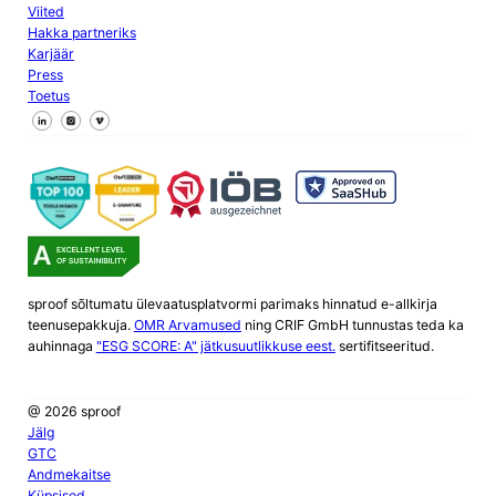
Viited
Hakka partneriks
Karjäär
Press
Toetus
Jälgi meid Facebookis
Jälgi meid X
Jälgi meid LinkedInis
sproof sõltumatu ülevaatusplatvormi parimaks hinnatud e-allkirja
teenusepakkuja.
OMR Arvamused
ning CRIF GmbH tunnustas teda ka
auhinnaga
"ESG SCORE: A" jätkusuutlikkuse eest.
sertifitseeritud.
@ 2026 sproof
Jälg
GTC
Andmekaitse
Küpsised