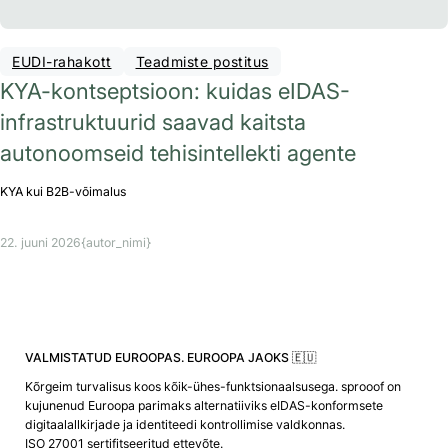
EUDI-rahakott
Teadmiste postitus
KYA-kontseptsioon: kuidas eIDAS-
infrastruktuurid saavad kaitsta
autonoomseid tehisintellekti agente
KYA kui B2B-võimalus
22. juuni 2026
{autor_nimi}
VALMISTATUD EUROOPAS. EUROOPA JAOKS 🇪🇺
Kõrgeim turvalisus koos kõik-ühes-funktsionaalsusega. sprooof on
kujunenud Euroopa parimaks alternatiiviks eIDAS-konformsete
digitaalallkirjade ja identiteedi kontrollimise valdkonnas.
ISO 27001 sertifitseeritud ettevõte.