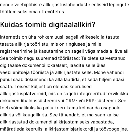
nende veebipõhiste allkirjastuslahenduste eeliseid lepingute
töötlemiseks oma ettevõtetes.
Kuidas toimib digitaalallkiri?
Internetis on üha rohkem uusi, sageli väikeseid ja tasuta
tasuta allkirja tööriistu, mis on ringluses ja mille
registreerimine ja kasutamine on sageli väga madala läve all.
See toimib nagu suuremad tööriistad: Te olete salvestanud
digitaalse dokumendi lokaalselt, laadite selle üles
veebilehitseja tööriista ja allkirjastate selle. Mõne vahendi
puhul saab dokumendi ka alla laadida, et seda hiljem edasi
saata. Teisest küljest on olemas keerulised
allkirjastusplatvormid, mis on sageli integreeritud terviklikku
dokumendihaldussüsteemi või CRM- või ERP-süsteemi. See
teeb võimalikuks ka palju keerukama kolmanda osapoole
allkirja või kaugallkirja. See tähendab, et ma saan ka ise
allkirjastatud dokumendi allkirjastamiseks vabastada,
määratleda keerulisi allkirjastamisjärjekordi ja töövooge jne.