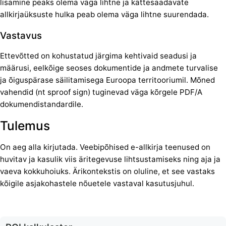
lisamine peaks olema väga lihtne ja kättesaadavate
allkirjaüksuste hulka peab olema väga lihtne suurendada.
Vastavus
Ettevõtted on kohustatud järgima kehtivaid seadusi ja
määrusi, eelkõige seoses dokumentide ja andmete turvalise
ja õiguspärase säilitamisega Euroopa territooriumil. Mõned
vahendid (nt sproof sign) tuginevad väga kõrgele PDF/A
dokumendistandardile.
Tulemus
On aeg alla kirjutada. Veebipõhised e-allkirja teenused on
huvitav ja kasulik viis äritegevuse lihtsustamiseks ning aja ja
vaeva kokkuhoiuks. Ärikontekstis on oluline, et see vastaks
kõigile asjakohastele nõuetele vastaval kasutusjuhul.