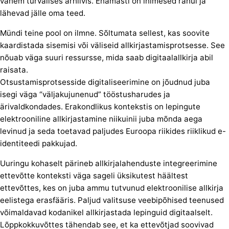
vähem turvalises arhiivis. Enamasti on inimesed rahul ja
lähevad jälle oma teed.
Mündi teine pool on ilmne. Sõltumata sellest, kas soovite
kaardistada sisemisi või väliseid allkirjastamisprotsesse. See
nõuab väga suuri ressursse, mida saab digitaalallkirja abil
raisata.
Otsustamisprotsesside digitaliseerimine on jõudnud juba
isegi väga “väljakujunenud” tööstusharudes ja
ärivaldkondades. Erakondlikus kontekstis on lepingute
elektrooniline allkirjastamine niikuinii juba mõnda aega
levinud ja seda toetavad paljudes Euroopa riikides riiklikud e-
identiteedi pakkujad.
Uuringu kohaselt pärineb allkirjalahenduste integreerimine
ettevõtte konteksti väga sageli üksikutest häältest
ettevõttes, kes on juba ammu tutvunud elektroonilise allkirja
eelistega erasfääris. Paljud valitsuse veebipõhised teenused
võimaldavad kodanikel allkirjastada lepinguid digitaalselt.
Lõppkokkuvõttes tähendab see, et ka ettevõtjad soovivad