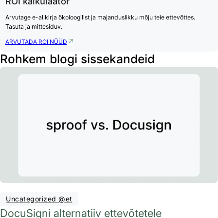
ROI kalkulaator
Arvutage e-allkirja ökoloogilist ja majanduslikku mõju teie ettevõttes.
Tasuta ja mittesiduv.
ARVUTADA ROI NÜÜD
Rohkem blogi sissekandeid
Uncategorized @et
DocuSigni alternatiiv ettevõtetele