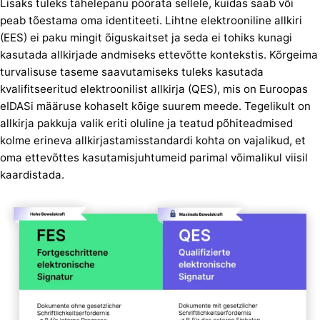
Lisaks tuleks tähelepanu pöörata sellele, kuidas saab või
peab tõestama oma identiteeti. Lihtne elektrooniline allkiri
(EES) ei paku mingit õiguskaitset ja seda ei tohiks kunagi
kasutada allkirjade andmiseks ettevõtte kontekstis. Kõrgeima
turvalisuse taseme saavutamiseks tuleks kasutada
kvalifitseeritud elektroonilist allkirja (QES), mis on Euroopas
eIDASi määruse kohaselt kõige suurem meede. Tegelikult on
allkirja pakkuja valik eriti oluline ja teatud põhiteadmised
kolme erineva allkirjastamisstandardi kohta on vajalikud, et
oma ettevõttes kasutamisjuhtumeid parimal võimalikul viisil
kaardistada.