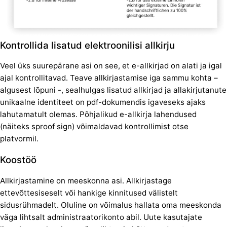
Kontrollida lisatud elektroonilisi allkirju
Veel üks suurepärane asi on see, et e-allkirjad on alati ja igal
ajal kontrollitavad. Teave allkirjastamise iga sammu kohta –
algusest lõpuni -, sealhulgas lisatud allkirjad ja allakirjutanute
unikaalne identiteet on pdf-dokumendis igaveseks ajaks
lahutamatult olemas. Põhjalikud e-allkirja lahendused
(näiteks sproof sign) võimaldavad kontrollimist otse
platvormil.
Koostöö
Allkirjastamine on meeskonna asi. Allkirjastage
ettevõttesiseselt või hankige kinnitused välistelt
sidusrühmadelt. Oluline on võimalus hallata oma meeskonda
väga lihtsalt administraatorikonto abil. Uute kasutajate