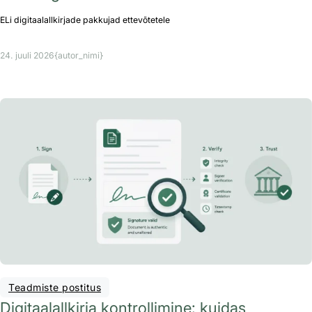
ELi digitaalallkirjade pakkujad ettevõtetele
24. juuli 2026
{autor_nimi}
Teadmiste postitus
Digitaalallkirja kontrollimine: kuidas