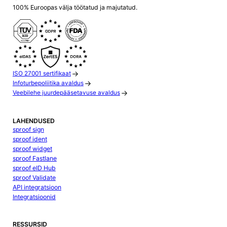
100% Euroopas välja töötatud ja majutatud.
ISO 27001 sertifikaat
Infoturbepoliitika avaldus
Veebilehe juurdepääsetavuse avaldus
LAHENDUSED
sproof sign
sproof ident
sproof widget
sproof Fastlane
sproof eID Hub
sproof Validate
API integratsioon
Integratsioonid
RESSURSID