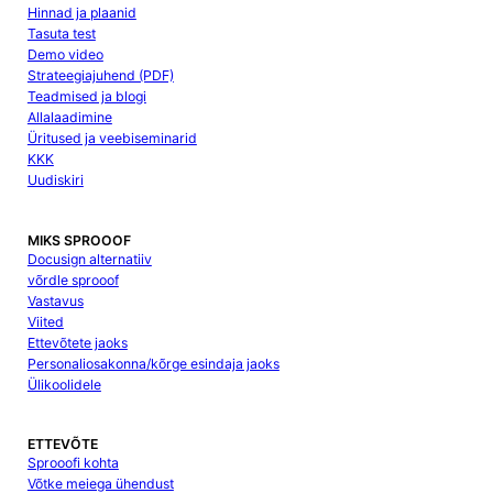
Hinnad ja plaanid
Tasuta test
Demo video
Strateegiajuhend (PDF)
Teadmised ja blogi
Allalaadimine
Üritused ja veebiseminarid
KKK
Uudiskiri
MIKS SPROOOF
Docusign alternatiiv
võrdle sprooof
Vastavus
Viited
Ettevõtete jaoks
Personaliosakonna/kõrge esindaja jaoks
Ülikoolidele
ETTEVÕTE
Sprooofi kohta
Võtke meiega ühendust