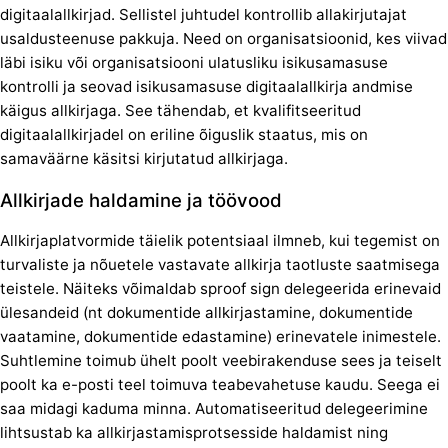
digitaalallkirjad. Sellistel juhtudel kontrollib allakirjutajat
usaldusteenuse pakkuja. Need on organisatsioonid, kes viivad
läbi isiku või organisatsiooni ulatusliku isikusamasuse
kontrolli ja seovad isikusamasuse digitaalallkirja andmise
käigus allkirjaga. See tähendab, et kvalifitseeritud
digitaalallkirjadel on eriline õiguslik staatus, mis on
samaväärne käsitsi kirjutatud allkirjaga.
Allkirjade haldamine ja töövood
Allkirjaplatvormide täielik potentsiaal ilmneb, kui tegemist on
turvaliste ja nõuetele vastavate allkirja taotluste saatmisega
teistele. Näiteks võimaldab sproof sign delegeerida erinevaid
ülesandeid (nt dokumentide allkirjastamine, dokumentide
vaatamine, dokumentide edastamine) erinevatele inimestele.
Suhtlemine toimub ühelt poolt veebirakenduse sees ja teiselt
poolt ka e-posti teel toimuva teabevahetuse kaudu. Seega ei
saa midagi kaduma minna. Automatiseeritud delegeerimine
lihtsustab ka allkirjastamisprotsesside haldamist ning