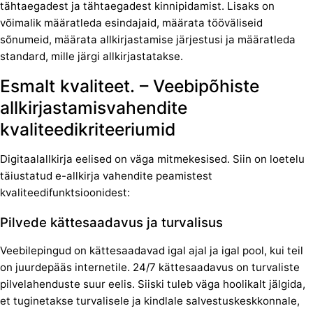
tähtaegadest ja tähtaegadest kinnipidamist. Lisaks on
võimalik määratleda esindajaid, määrata tööväliseid
sõnumeid, määrata allkirjastamise järjestusi ja määratleda
standard, mille järgi allkirjastatakse.
Esmalt kvaliteet. – Veebipõhiste
allkirjastamisvahendite
kvaliteedikriteeriumid
Digitaalallkirja eelised on väga mitmekesised. Siin on loetelu
täiustatud e-allkirja vahendite peamistest
kvaliteedifunktsioonidest:
Pilvede kättesaadavus ja turvalisus
Veebilepingud on kättesaadavad igal ajal ja igal pool, kui teil
on juurdepääs internetile. 24/7 kättesaadavus on turvaliste
pilvelahenduste suur eelis. Siiski tuleb väga hoolikalt jälgida,
et tuginetakse turvalisele ja kindlale salvestuskeskkonnale,