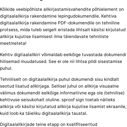
Kõikide veebipõhiste allkirjastamisvahendite põhielement on
digitaalallkirja rakendamine lepingudokumendile. Kehtiva
digitaalallkirja rakendamine PDF-dokumendile on tehniline
protsess, mida tuleb selgelt eristada lihtsalt käsitsi kirjutatud
allkirja kujutise lisamisest ilma täiendavate tehniliste
meetmeteta!
Kehtiv digitaalallkiri võimaldab eelkõige tuvastada dokumendi
hilisemad muudatused. See ei ole nii lihtsa pildi sisestamise
puhul.
Tehniliselt on digitaalallkirja puhul dokumendi sisu kindlalt
seotud lisatud allkirjaga. Sellisel juhul on allkirja visuaalne
välimus dokumendil eelkõige informatiivne ega ole (tehnilise)
kehtivuse seisukohalt oluline. sproof sign toetab näiteks
allkirja või käsitsi kirjutatud allkirja kujutise lisamist ekraanile,
kuid loob ka täieliku digitaalallkirja taustal.
Digitaalallkirjade teine etapp on kvalifitseeritud