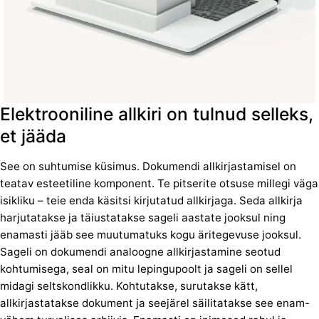
Elektrooniline allkiri on tulnud selleks,
et jääda
See on suhtumise küsimus. Dokumendi allkirjastamisel on
teatav esteetiline komponent. Te pitserite otsuse millegi väga
isikliku – teie enda käsitsi kirjutatud allkirjaga. Seda allkirja
harjutatakse ja täiustatakse sageli aastate jooksul ning
enamasti jääb see muutumatuks kogu äritegevuse jooksul.
Sageli on dokumendi analoogne allkirjastamine seotud
kohtumisega, seal on mitu lepingupoolt ja sageli on sellel
midagi seltskondlikku. Kohtutakse, surutakse kätt,
allkirjastatakse dokument ja seejärel säilitatakse see enam-