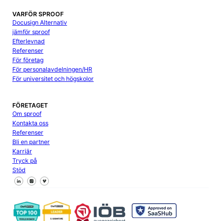
VARFÖR SPROOF
Docusign Alternativ
jämför sproof
Efterlevnad
Referenser
För företag
För personalavdelningen/HR
För universitet och högskolor
FÖRETAGET
Om sproof
Kontakta oss
Referenser
Bli en partner
Karriär
Tryck på
Stöd
Följ oss på Facebook
Följ oss på X
Följ oss på LinkedIn