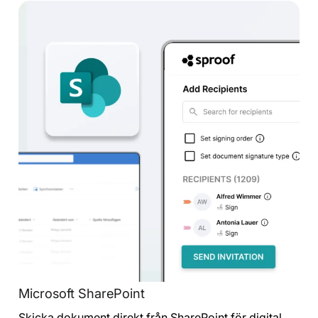
Microsoft SharePoint
Skicka dokument direkt från SharePoint för digital