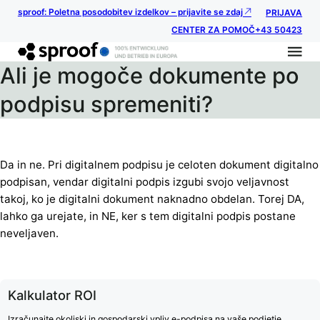
sproof: Poletna posodobitev izdelkov – prijavite se zdaj
PRIJAVA
CENTER ZA POMOČ
+43 50423
Ali je mogoče dokumente po
podpisu spremeniti?
Da in ne. Pri digitalnem podpisu je celoten dokument digitalno
podpisan, vendar digitalni podpis izgubi svojo veljavnost
takoj, ko je digitalni dokument naknadno obdelan. Torej DA,
lahko ga urejate, in NE, ker s tem digitalni podpis postane
neveljaven.
Kalkulator ROI
Izračunajte okoljski in gospodarski vpliv e-podpisa na vaše podjetje.