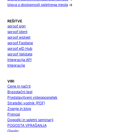
Izjava o dostopnosti spletnega mesta
REŠITVE
sproof sign
sproof ident
sproof widget
sproof Fastlane
sproof eID Hub
sproof Validate
Integracija API
Integracije
VIRI
Cene in načrti
Brezplačni test
Predstavitveni videoposnetek
Strateški vodnik (PDF)
Znanje in blog
Prenosi
Dogodki in spletni seminarji
POGOSTA VPRAŠANJA
Glasilo