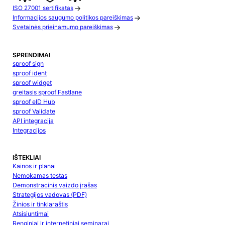
ISO 27001 sertifikatas
Informacijos saugumo politikos pareiškimas
Svetainės prieinamumo pareiškimas
SPRENDIMAI
sproof sign
sproof ident
sproof widget
greitasis sproof Fastlane
sproof eID Hub
sproof Validate
API integracija
Integracijos
IŠTEKLIAI
Kainos ir planai
Nemokamas testas
Demonstracinis vaizdo įrašas
Strategijos vadovas (PDF)
Žinios ir tinklaraštis
Atsisiuntimai
Renginiai ir internetiniai seminarai