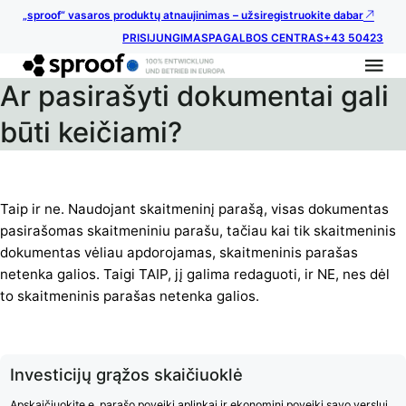
„sproof“ vasaros produktų atnaujinimas – užsiregistruokite dabar
PRISIJUNGIMAS
PAGALBOS CENTRAS
+43 50423
Ar pasirašyti dokumentai gali
būti keičiami?
Taip ir ne. Naudojant skaitmeninį parašą, visas dokumentas
pasirašomas skaitmeniniu parašu, tačiau kai tik skaitmeninis
dokumentas vėliau apdorojamas, skaitmeninis parašas
netenka galios. Taigi TAIP, jį galima redaguoti, ir NE, nes dėl
to skaitmeninis parašas netenka galios.
Investicijų grąžos skaičiuoklė
Apskaičiuokite e. parašo poveikį aplinkai ir ekonominį poveikį savo verslui.