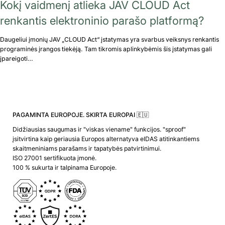
Kokį vaidmenį atlieka JAV CLOUD Act
renkantis elektroninio parašo platformą?
Daugeliui įmonių JAV „CLOUD Act“ įstatymas yra svarbus veiksnys renkantis
programinės įrangos tiekėją. Tam tikromis aplinkybėmis šis įstatymas gali
įpareigoti…
PAGAMINTA EUROPOJE. SKIRTA EUROPAI 🇪🇺
Didžiausias saugumas ir "viskas viename" funkcijos. "sproof"
įsitvirtina kaip geriausia Europos alternatyva eIDAS atitinkantiems
skaitmeniniams parašams ir tapatybės patvirtinimui.
ISO 27001 sertifikuota įmonė.
100 % sukurta ir talpinama Europoje.