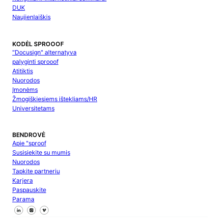
DUK
Naujienlaiškis
KODĖL SPROOOF
"Docusign" alternatyva
palyginti sprooof
Atitiktis
Nuorodos
Įmonėms
Žmogiškiesiems ištekliams/HR
Universitetams
BENDROVĖ
Apie "sproof
Susisiekite su mumis
Nuorodos
Tapkite partneriu
Karjera
Paspauskite
Parama
Sekite mus "Facebook
Sekite mus X
Sekite mus "LinkedIn