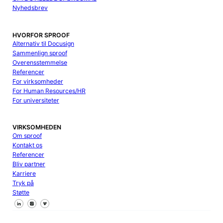
Nyhedsbrev
HVORFOR SPROOF
Alternativ til Docusign
Sammenlign sproof
Overensstemmelse
Referencer
For virksomheder
For Human Resources/HR
For universiteter
VIRKSOMHEDEN
Om sproof
Kontakt os
Referencer
Bliv partner
Karriere
Tryk på
Støtte
Følg os på Facebook
Følg os på X
Følg os på LinkedIn