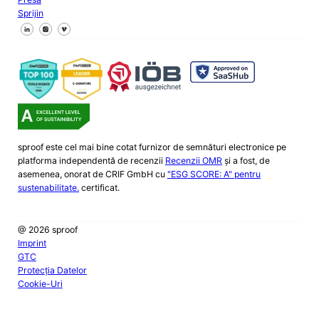
Sprijin
Urmăriți-ne pe Facebook
Urmăriți-ne pe X
Urmăriți-ne pe LinkedIn
sproof este cel mai bine cotat furnizor de semnături electronice pe
platforma independentă de recenzii
Recenzii OMR
și a fost, de
asemenea, onorat de CRIF GmbH cu
"ESG SCORE: A" pentru
sustenabilitate.
certificat.
@ 2026 sproof
Imprint
GTC
Protecția Datelor
Cookie-Uri