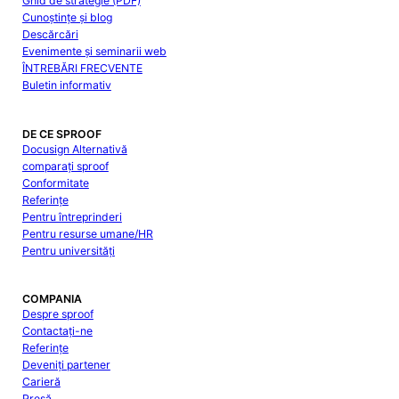
Ghid de strategie (PDF)
Cunoștințe și blog
Descărcări
Evenimente și seminarii web
ÎNTREBĂRI FRECVENTE
Buletin informativ
DE CE SPROOF
Docusign Alternativă
comparați sproof
Conformitate
Referințe
Pentru întreprinderi
Pentru resurse umane/HR
Pentru universități
COMPANIA
Despre sproof
Contactați-ne
Referințe
Deveniți partener
Carieră
Presă