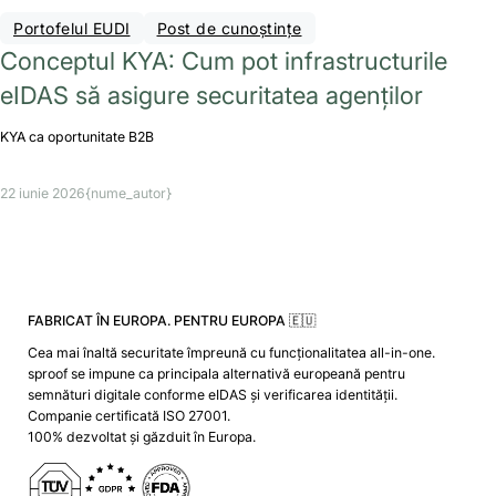
Portofelul EUDI
Post de cunoștințe
Conceptul KYA: Cum pot infrastructurile
eIDAS să asigure securitatea agenților
KYA ca oportunitate B2B
22 iunie 2026
{nume_autor}
FABRICAT ÎN EUROPA. PENTRU EUROPA 🇪🇺
Cea mai înaltă securitate împreună cu funcționalitatea all-in-one.
sproof se impune ca principala alternativă europeană pentru
semnături digitale conforme eIDAS și verificarea identității.
Companie certificată ISO 27001.
100% dezvoltat și găzduit în Europa.