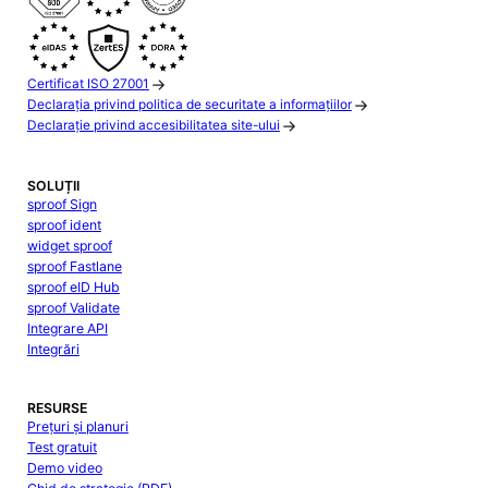
Certificat ISO 27001
Declarația privind politica de securitate a informațiilor
Declarație privind accesibilitatea site-ului
SOLUȚII
sproof Sign
sproof ident
widget sproof
sproof Fastlane
sproof eID Hub
sproof Validate
Integrare API
Integrări
RESURSE
Prețuri și planuri
Test gratuit
Demo video