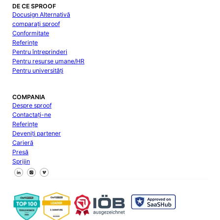
DE CE SPROOF
Docusign Alternativă
comparați sproof
Conformitate
Referințe
Pentru întreprinderi
Pentru resurse umane/HR
Pentru universități
COMPANIA
Despre sproof
Contactați-ne
Referințe
Deveniți partener
Carieră
Presă
Sprijin
Urmăriți-ne pe Facebook
Urmăriți-ne pe X
Urmăriți-ne pe LinkedIn