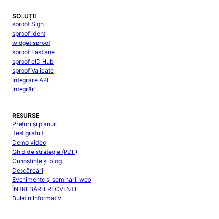
SOLUȚII
sproof Sign
sproof ident
widget sproof
sproof Fastlane
sproof eID Hub
sproof Validate
Integrare API
Integrări
RESURSE
Prețuri și planuri
Test gratuit
Demo video
Ghid de strategie (PDF)
Cunoștințe și blog
Descărcări
Evenimente și seminarii web
ÎNTREBĂRI FRECVENTE
Buletin informativ