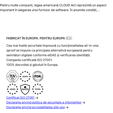
Pentru multe companii, legea americană CLOUD Act reprezintă un aspect
important în alegerea unui furnizor de software. În anumite condiții,…
FABRICAT ÎN EUROPA. PENTRU EUROPA 🇪🇺
Cea mai înaltă securitate împreună cu funcționalitatea all-in-one.
sproof se impune ca principala alternativă europeană pentru
semnături digitale conforme eIDAS și verificarea identității.
Companie certificată ISO 27001.
100% dezvoltat și găzduit în Europa.
Certificat ISO 27001
Declarația privind politica de securitate a informațiilor
Declarație privind accesibilitatea site-ului