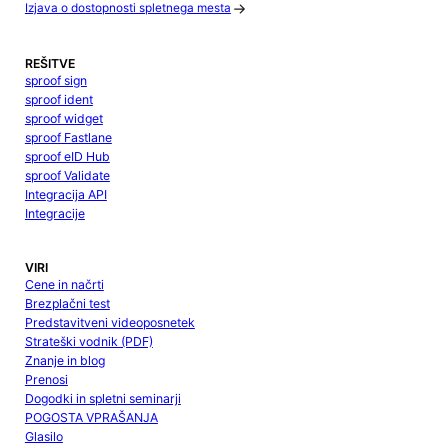
Izjava o dostopnosti spletnega mesta
REŠITVE
sproof sign
sproof ident
sproof widget
sproof Fastlane
sproof eID Hub
sproof Validate
Integracija API
Integracije
VIRI
Cene in načrti
Brezplačni test
Predstavitveni videoposnetek
Strateški vodnik (PDF)
Znanje in blog
Prenosi
Dogodki in spletni seminarji
POGOSTA VPRAŠANJA
Glasilo