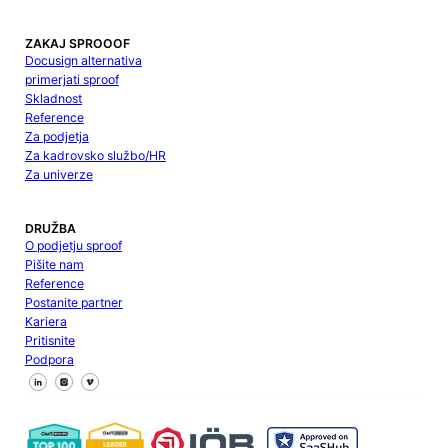
ZAKAJ SPROOOF
Docusign alternativa
primerjati sproof
Skladnost
Reference
Za podjetja
Za kadrovsko službo/HR
Za univerze
DRUŽBA
O podjetju sproof
Pišite nam
Reference
Postanite partner
Kariera
Pritisnite
Podpora
Sledite nam na Facebooku
Sledite nam na X
Sledite nam na LinkedInu