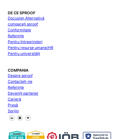
DE CE SPROOF
Docusign Alternativă
comparați sproof
Conformitate
Referințe
Pentru întreprinderi
Pentru resurse umane/HR
Pentru universități
COMPANIA
Despre sproof
Contactați-ne
Referințe
Deveniți partener
Carieră
Presă
Sprijin
Urmăriți-ne pe Facebook
Urmăriți-ne pe X
Urmăriți-ne pe LinkedIn