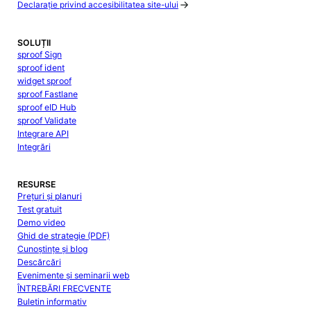
Declarație privind accesibilitatea site-ului
SOLUȚII
sproof Sign
sproof ident
widget sproof
sproof Fastlane
sproof eID Hub
sproof Validate
Integrare API
Integrări
RESURSE
Prețuri și planuri
Test gratuit
Demo video
Ghid de strategie (PDF)
Cunoștințe și blog
Descărcări
Evenimente și seminarii web
ÎNTREBĂRI FRECVENTE
Buletin informativ