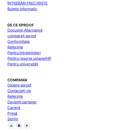
ÎNTREBĂRI FRECVENTE
Buletin informativ
DE CE SPROOF
Docusign Alternativă
comparați sproof
Conformitate
Referințe
Pentru întreprinderi
Pentru resurse umane/HR
Pentru universități
COMPANIA
Despre sproof
Contactați-ne
Referințe
Deveniți partener
Carieră
Presă
Sprijin
Urmăriți-ne pe Facebook
Urmăriți-ne pe X
Urmăriți-ne pe LinkedIn