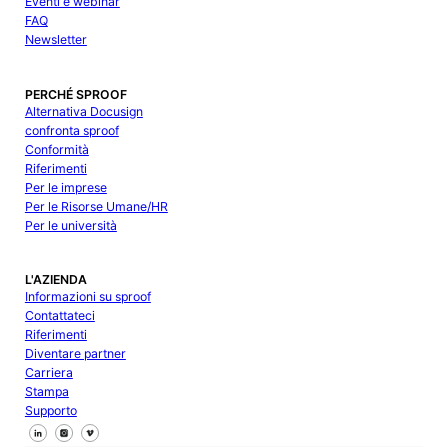
Eventi e webinar
FAQ
Newsletter
PERCHÉ SPROOF
Alternativa Docusign
confronta sproof
Conformità
Riferimenti
Per le imprese
Per le Risorse Umane/HR
Per le università
L'AZIENDA
Informazioni su sproof
Contattateci
Riferimenti
Diventare partner
Carriera
Stampa
Supporto
Seguici su Facebook
Seguici su X
Seguici su LinkedIn