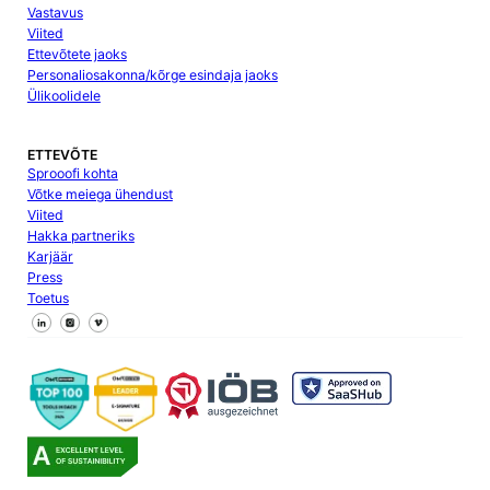
Vastavus
Viited
Ettevõtete jaoks
Personaliosakonna/kõrge esindaja jaoks
Ülikoolidele
ETTEVÕTE
Sprooofi kohta
Võtke meiega ühendust
Viited
Hakka partneriks
Karjäär
Press
Toetus
Jälgi meid Facebookis
Jälgi meid X
Jälgi meid LinkedInis