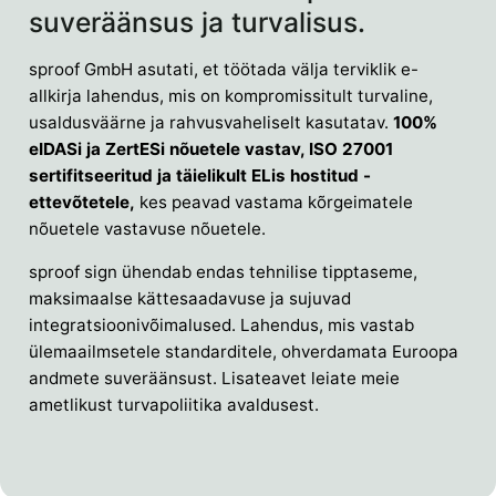
suveräänsus ja turvalisus.
sproof GmbH asutati, et töötada välja terviklik e-
allkirja lahendus, mis on kompromissitult turvaline,
usaldusväärne ja rahvusvaheliselt kasutatav.
100%
eIDASi ja ZertESi nõuetele vastav, ISO 27001
sertifitseeritud ja täielikult ELis hostitud -
ettevõtetele,
kes peavad vastama kõrgeimatele
nõuetele vastavuse nõuetele.
sproof sign ühendab endas tehnilise tipptaseme,
maksimaalse kättesaadavuse ja sujuvad
integratsioonivõimalused. Lahendus, mis vastab
ülemaailmsetele standarditele, ohverdamata Euroopa
andmete suveräänsust. Lisateavet leiate meie
ametlikust turvapoliitika avaldusest.