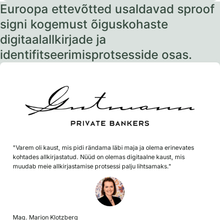
Euroopa ettevõtted usaldavad sproof
signi kogemust õiguskohaste
digitaalallkirjade ja
identifitseerimisprotsesside osas.
"Varem oli kaust, mis pidi rändama läbi maja ja olema erinevates
kohtades allkirjastatud. Nüüd on olemas digitaalne kaust, mis
muudab meie allkirjastamise protsessi palju lihtsamaks."
Mag. Marion Klotzberg