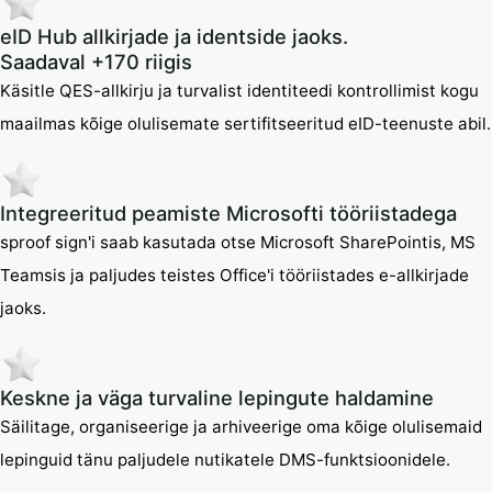
eID Hub allkirjade ja identside jaoks.
Saadaval +170 riigis
Käsitle QES-allkirju ja turvalist identiteedi kontrollimist kogu
maailmas kõige olulisemate sertifitseeritud eID-teenuste abil.
Integreeritud peamiste Microsofti tööriistadega
sproof sign'i saab kasutada otse Microsoft SharePointis, MS
Teamsis ja paljudes teistes Office'i tööriistades e-allkirjade
jaoks.
Keskne ja väga turvaline lepingute haldamine
Säilitage, organiseerige ja arhiveerige oma kõige olulisemaid
lepinguid tänu paljudele nutikatele DMS-funktsioonidele.