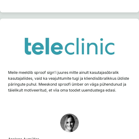
Meile meeldib sproof sign'i juures mitte ainult kasutajasõbralik
kasutajaliides, vaid ka veajuhtumite tugi ja kliendisõbralikkus üldiste
päringute puhul. Meeskond sproofi ümber on väga pühendunud ja
täielikult motiveeritud, et viia oma toodet uuendustega edasi.