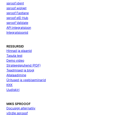
sproof ident
sproof widget
sproof Fastlane
sproof eID Hub
sproof Validate
API integratsioon
Integratsioonid
RESSURSID
Hinnad ja plaanid
Tasuta test
Demo video
Strateegiajuhend (PDF)
Teadmised ja blogi
Allalaadimine
Üritused ja veebiseminarid
KKK
Uudiskiri
MIKS SPROOOF
Docusign alternatiiv
võrdle sprooof