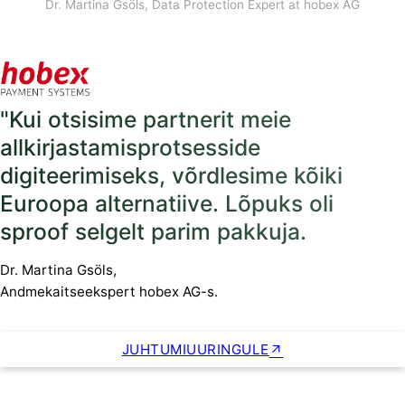
Dr. Martina Gsöls, Data Protection Expert at hobex AG
"Kui otsisime partnerit meie
allkirjastamisprotsesside
digiteerimiseks, võrdlesime kõiki
Euroopa alternatiive. Lõpuks oli
sproof selgelt parim pakkuja.
Dr. Martina Gsöls,
Andmekaitseekspert hobex AG-s.
JUHTUMIUURINGULE