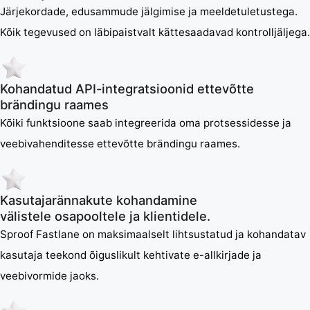
Järjekordade, edusammude jälgimise ja meeldetuletustega.
Kõik tegevused on läbipaistvalt kättesaadavad kontrolljäljega.
Kohandatud API-integratsioonid ettevõtte
brändingu raames
Kõiki funktsioone saab integreerida oma protsessidesse ja
veebivahenditesse ettevõtte brändingu raames.
Kasutajarännakute kohandamine
välistele osapooltele ja klientidele.
Sproof Fastlane on maksimaalselt lihtsustatud ja kohandatav
kasutaja teekond õiguslikult kehtivate e-allkirjade ja
veebivormide jaoks.