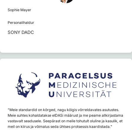
Sophie Mayer
Personalihaldur
SONY DADC
"Meie standardid on kõrged, nagu kõigis võrreldavates asutustes.
Meie suhtes kohaldatakse eIDASi määrust ja me peame allkirjastama
vastavalt seadusele. Seepärast on meile tohutult oluline ja kasulik, et
meil on kiirus ja võimalus seda ühtses protsessis kaardistada."