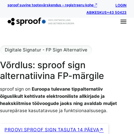
sproof suvine tootevärskendus – registreeru kohe
LOGIN
ABIKESKUS
+43 50423
Digitale Signatur - FP Sign Alternative
Võrdlus: sproof sign
alternatiivina FP-märgile
sproof sign on
Euroopa tulevane tippalternatiiv
õiguslikult kehtivate elektrooniliste allkirjade ja
heakskiitmise töövoogude jaoks ning avaldab muljet
suurepärase kasutatavuse ja funktsionaalsusega.
PROOVI SPROOF SIGN TASUTA 14 PÄEVA