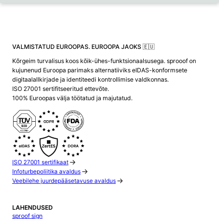
VALMISTATUD EUROOPAS. EUROOPA JAOKS 🇪🇺
Kõrgeim turvalisus koos kõik-ühes-funktsionaalsusega. sprooof on
kujunenud Euroopa parimaks alternatiiviks eIDAS-konformsete
digitaalallkirjade ja identiteedi kontrollimise valdkonnas.
ISO 27001 sertifitseeritud ettevõte.
100% Euroopas välja töötatud ja majutatud.
ISO 27001 sertifikaat
Infoturbepoliitika avaldus
Veebilehe juurdepääsetavuse avaldus
LAHENDUSED
sproof sign