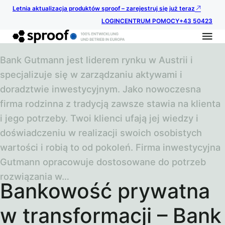
Letnia aktualizacja produktów sproof – zarejestruj się już teraz
LOGIN
CENTRUM POMOCY
+43 50423
Bank Gutmann jest liderem rynku w Austrii i
specjalizuje się w zarządzaniu aktywami i
doradztwie inwestycyjnym. Jako nowoczesna
firma rodzinna z tradycją zawsze stawia na klienta
i jego potrzeby. Twoi klienci ufają jej wiedzy i
doświadczeniu w realizacji swoich osobistych
wartości i robią to od pokoleń. Firma inwestycyjna
Gutmann opracowuje dostosowane do potrzeb
rozwiązania w…
Bankowość prywatna
w transformacji – Bank