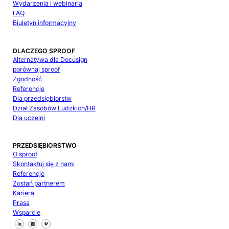
Wydarzenia i webinaria
FAQ
Biuletyn informacyjny
DLACZEGO SPROOF
Alternatywa dla Docusign
porównaj sproof
Zgodność
Referencje
Dla przedsiębiorstw
Dział Zasobów Ludzkich/HR
Dla uczelni
PRZEDSIĘBIORSTWO
O sproof
Skontaktuj się z nami
Referencje
Zostań partnerem
Kariera
Prasa
Wsparcie
Śledź nas na Facebooku
Śledź nas na X
Śledź nas na LinkedIn