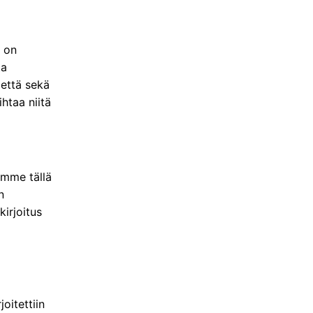
a on
ta
 että sekä
htaa niitä
ämme tällä
n
irjoitus
joitettiin