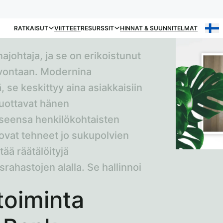
RATKAISUT
VIITTEET
RESURSSIT
HINNAT & SUUNNITELMAT
johtaja, ja se on erikoistunut
uvontaan. Modernina
, se keskittyy aina asiakkaisiin
luottavat hänen
eensa henkilökohtaisten
 ovat tehneet jo sukupolvien
tää räätälöityjä
israhastojen alalla. Se hallinnoi
toiminta