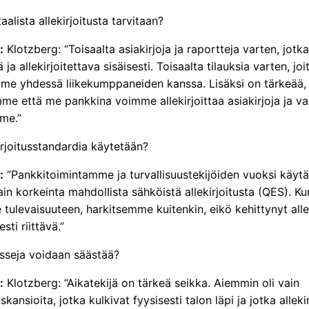
aalista allekirjoitusta tarvitaan?
:
Klotzberg: “Toisaalta asiakirjoja ja raportteja varten, jotk
 ja allekirjoitettava sisäisesti. Toisaalta tilauksia varten, joi
mme yhdessä liikekumppaneiden kanssa. Lisäksi on tärkeää,
e että me pankkina voimme allekirjoittaa asiakirjoja ja vai
me.”
irjoitusstandardia käytetään?
:
“Pankkitoimintamme ja turvallisuustekijöiden vuoksi käyt
ain korkeinta mahdollista sähköistä allekirjoitusta (QES). Ku
ulevaisuuteen, harkitsemme kuitenkin, eikö kehittynyt allek
esti riittävä.”
rsseja voidaan säästää?
:
Klotzberg: “Aikatekijä on tärkeä seikka. Aiemmin oli vain
uskansioita, jotka kulkivat fyysisesti talon läpi ja jotka allekir