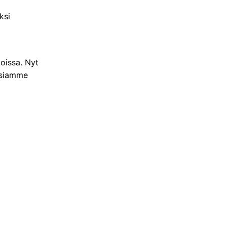
ksi
koissa. Nyt
essiamme