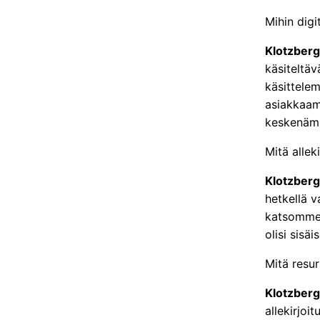
Mihin digit
Klotzberg
käsiteltävä
käsittele
asiakkaamm
keskenäm
Mitä allek
Klotzberg
hetkellä v
katsomme t
olisi sisäis
Mitä resu
Klotzberg
allekirjoit