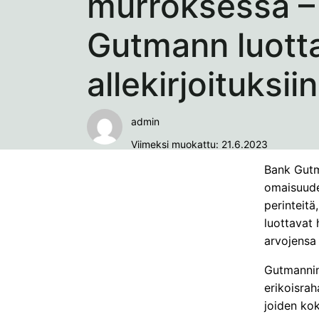
murroksessa –
Gutmann luottaa
allekirjoituksiin
admin
Viimeksi muokattu: 21.6.2023
Bank Gutma
omaisuude
perinteitä
luottavat
arvojensa 
Gutmannin 
erikoisrah
joiden kok