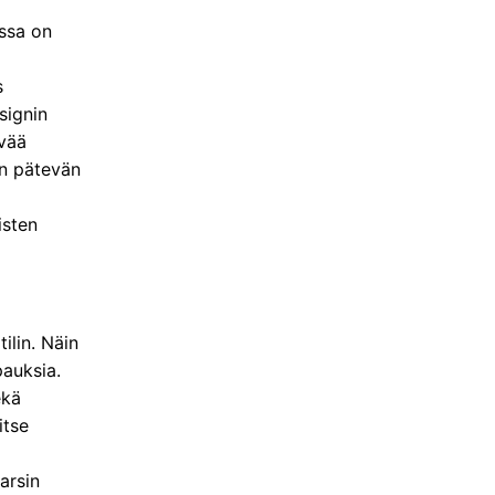
ossa on
s
signin
evää
an pätevän
isten
ilin. Näin
pauksia.
ekä
itse
arsin