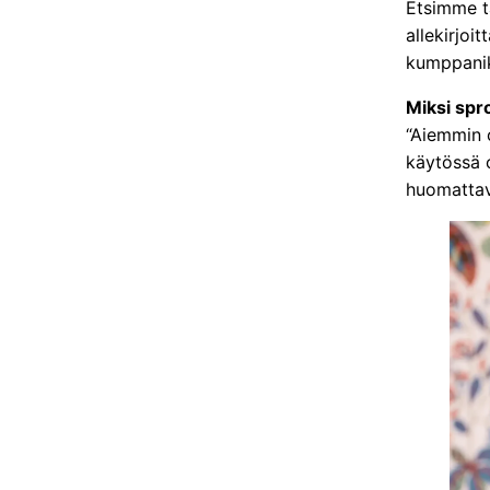
Etsimme t
allekirjoit
kumppanik
Miksi spr
“Aiemmin ol
käytössä o
huomattav