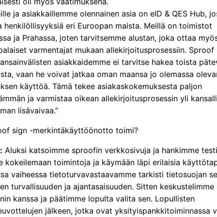
isesti oli myös vaatimuksena.
ille ja asiakkaillemme olennainen asia on eID & QES Hub, j
ia henkilöllisyyksiä eri Euroopan maista. Meillä on toimistot
ssa ja Prahassa, joten tarvitsemme alustan, joka ottaa myö
alaiset varmentajat mukaan allekirjoitusprosessiin. Sproof 
kansainvälisten asiakkaidemme ei tarvitse hakea toista pät
itusta, vaan he voivat jatkaa oman maansa jo olemassa olev
ituksen käyttöä. Tämä tekee asiakaskokemuksesta paljon
ämmän ja varmistaa oikean allekirjoitusprosessin yli kansall
ilman lisävaivaa.”
oof sign -merkintäkäyttöönotto toimi?
:
Aluksi katsoimme sproofin verkkosivuja ja hankimme testit
 kokeilemaan toimintoja ja käymään läpi erilaisia käyttöta
sa vaiheessa tietoturvavastaavamme tarkisti tietosuojan s
ien turvallisuuden ja ajantasaisuuden. Sitten keskustelimme 
nin kanssa ja päätimme lopulta valita sen. Lopullisten
vottelujen jälkeen, jotka ovat yksityispankkitoiminnassa v