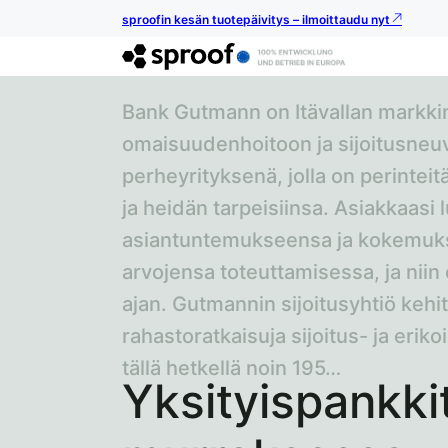
sproofin kesän tuotepäivitys – ilmoittaudu nyt
Bank Gutmann on Itävallan markkina
omaisuudenhoitoon ja sijoitusne
perheyrityksenä, jolla on perinteitä
ja heidän tarpeisiinsa. Asiakkaasi 
asiantuntemukseensa ja kokemuks
arvojensa toteuttamisessa, ja niin
ajan. Gutmannin sijoitusyhtiö kehit
rahastoratkaisuja sijoitus- ja eriko
tällä hetkellä noin 195…
Yksityispankki