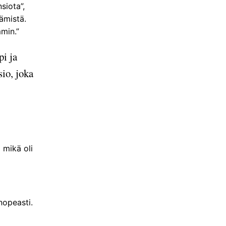
siota”,
tämistä.
mmin.”
pi ja
sio, joka
 mikä oli
 nopeasti.