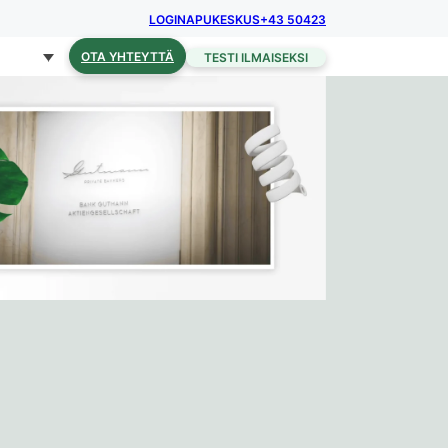
LOGIN
APUKESKUS
+43 50423
OTA YHTEYTTÄ
TESTI ILMAISEKSI