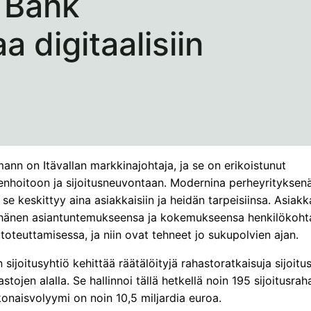
 Bank
 digitaalisiin
nn on Itävallan markkinajohtaja, ja se on erikoistunut
nhoitoon ja sijoitusneuvontaan. Modernina perheyrityksenä,
, se keskittyy aina asiakkaisiin ja heidän tarpeisiinsa. Asiakk
 hänen asiantuntemukseensa ja kokemukseensa henkilökoht
toteuttamisessa, ja niin ovat tehneet jo sukupolvien ajan.
sijoitusyhtiö kehittää räätälöityjä rahastoratkaisuja sijoitus
astojen alalla. Se hallinnoi tällä hetkellä noin 195 sijoitusrah
onaisvolyymi on noin 10,5 miljardia euroa.