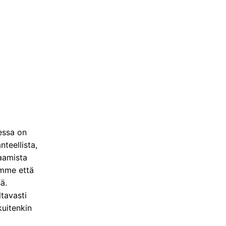
essa on
nteellista,
paamista
aamme että
ä.
ltavasti
kuitenkin