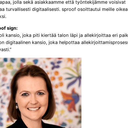
apaa, jolla sekä asiakkaamme että työntekijämme voisivat
taa turvallisesti digitaalisesti. sproof osoittautui meille oikea
si.
oof sign:
i kansio, joka piti kiertää talon läpi ja allekirjoittaa eri pai
n digitaalinen kansio, joka helpottaa allekirjoittamispros
asti.”