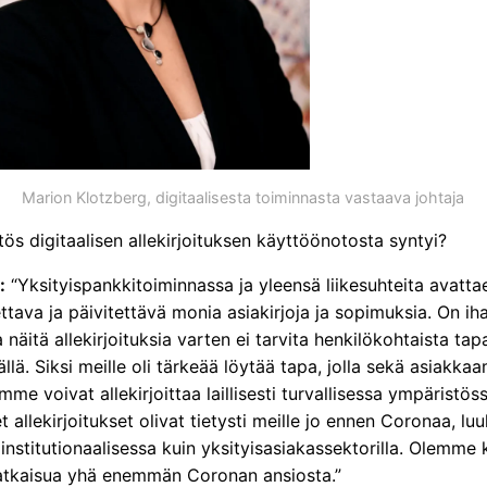
Marion Klotzberg, digitaalisesta toiminnasta vastaava johtaja
ös digitaalisen allekirjoituksen käyttöönotosta syntyi?
:
“Yksityispankkitoiminnassa ja yleensä liikesuhteita avatta
tettava ja päivitettävä monia asiakirjoja ja sopimuksia. On iha
a näitä allekirjoituksia varten ei tarvita henkilökohtaista ta
llä. Siksi meille oli tärkeää löytää tapa, jolla sekä asiakk
mme voivat allekirjoittaa laillisesti turvallisessa ympäristöss
et allekirjoitukset olivat tietysti meille jo ennen Coronaa, luu
stitutionaalisessa kuin yksityisasiakassektorilla. Olemme 
ratkaisua yhä enemmän Coronan ansiosta.”