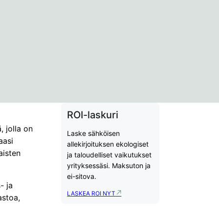
ROI-laskuri
 jolla on
Laske sähköisen
aasi
allekirjoituksen ekologiset
aisten
ja taloudelliset vaikutukset
yrityksessäsi. Maksuton ja
ei-sitova.
- ja
LASKEA ROI NYT
astoa,