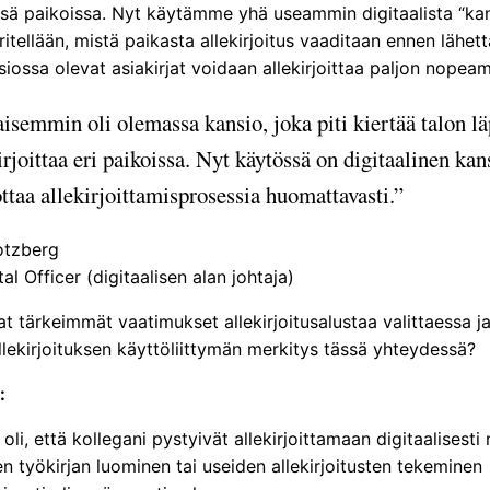
issä paikoissa. Nyt käytämme yhä useammin digitaalista “kan
itellään, mistä paikasta allekirjoitus vaaditaan ennen lähet
iossa olevat asiakirjat voidaan allekirjoittaa paljon nopea
isemmin oli olemassa kansio, joka piti kiertää talon lä
irjoittaa eri paikoissa. Nyt käytössä on digitaalinen kan
ttaa allekirjoittamisprosessia huomattavasti.”
otzberg
tal Officer (digitaalisen alan johtaja)
at tärkeimmät vaatimukset allekirjoitusalustaa valittaessa ja
lekirjoituksen käyttöliittymän merkitys tässä yhteydessä?
:
 oli, että kollegani pystyivät allekirjoittamaan digitaalisesti
en työkirjan luominen tai useiden allekirjoitusten tekeminen