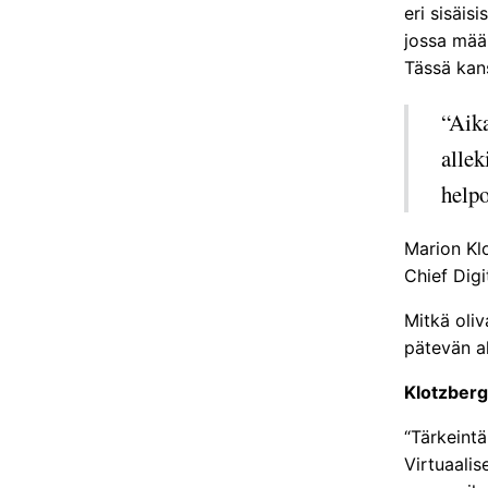
eri sisäis
jossa määr
Tässä kans
“Aika
allek
helpo
Marion Kl
Chief Digi
Mitkä oliv
pätevän al
Klotzberg
“Tärkeintä
Virtuaalis