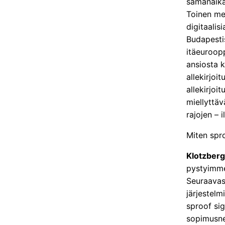
samanaika
Toinen me
digitaalis
Budapesti
itäeuroopp
ansiosta 
allekirjo
allekirjo
miellyttäv
rajojen – 
Miten spr
Klotzberg
pystyimme
Seuraavas
järjestelm
sproof sig
sopimusneu