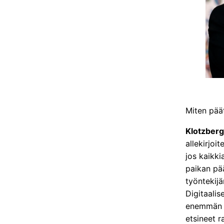
Miten päät
Klotzberg
allekirjoi
jos kaikki
paikan pää
työntekijä
Digitaalis
enemmän in
etsineet 