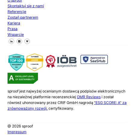
O sproof
Skontaktuj się z nami
Referencje
Zostań partnerem
Kariera
Prasa
Wsparcie
Śledź nas na Facebooku
Śledź nas na X
Śledź nas na LinkedIn
sproof jest najwyżej ocenianym dostawcą podpisów elektronicznych
na niezależnej platformie recenzenckiej
OMR Reviews
i został
również uhonorowany przez CRIF GmbH nagrodą
"ESG SCORE: A" za
zrównoważony rozwój.
certyfikowany.
@ 2026 sproof
Impressum