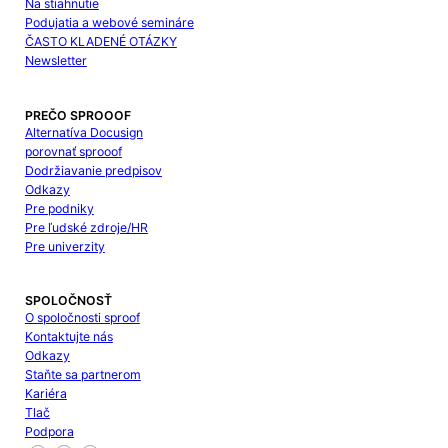
Na stiahnutie
Podujatia a webové semináre
ČASTO KLADENÉ OTÁZKY
Newsletter
PREČO SPROOOF
Alternatíva Docusign
porovnať sprooof
Dodržiavanie predpisov
Odkazy
Pre podniky
Pre ľudské zdroje/HR
Pre univerzity
SPOLOČNOSŤ
O spoločnosti sproof
Kontaktujte nás
Odkazy
Staňte sa partnerom
Kariéra
Tlač
Podpora