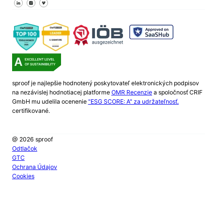
Sledujte nás na Facebooku
Sledujte nás na X
Sledujte nás na LinkedIn
sproof je najlepšie hodnotený poskytovateľ elektronických podpisov
na nezávislej hodnotiacej platforme
OMR Recenzie
a spoločnosť CRIF
GmbH mu udelila ocenenie
"ESG SCORE: A" za udržateľnosť.
certifikované.
@ 2026 sproof
Odtlačok
GTC
Ochrana Údajov
Cookies