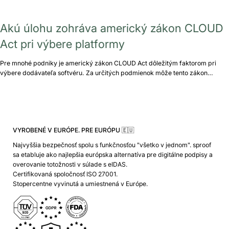
Akú úlohu zohráva americký zákon CLOUD
Act pri výbere platformy
Pre mnohé podniky je americký zákon CLOUD Act dôležitým faktorom pri
výbere dodávateľa softvéru. Za určitých podmienok môže tento zákon…
VYROBENÉ V EURÓPE. PRE EURÓPU 🇪🇺
Najvyššia bezpečnosť spolu s funkčnosťou "všetko v jednom". sproof
sa etabluje ako najlepšia európska alternatíva pre digitálne podpisy a
overovanie totožnosti v súlade s eIDAS.
Certifikovaná spoločnosť ISO 27001.
Stopercentne vyvinutá a umiestnená v Európe.