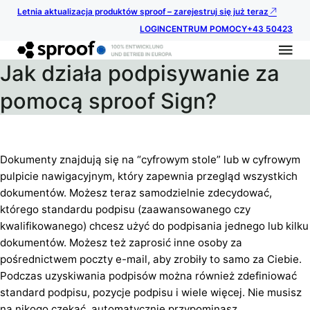
Letnia aktualizacja produktów sproof – zarejestruj się już teraz
LOGIN
CENTRUM POMOCY
+43 50423
Jak działa podpisywanie za
pomocą sproof Sign?
Dokumenty znajdują się na “cyfrowym stole” lub w cyfrowym
pulpicie nawigacyjnym, który zapewnia przegląd wszystkich
dokumentów. Możesz teraz samodzielnie zdecydować,
którego standardu podpisu (zaawansowanego czy
kwalifikowanego) chcesz użyć do podpisania jednego lub kilku
dokumentów. Możesz też zaprosić inne osoby za
pośrednictwem poczty e-mail, aby zrobiły to samo za Ciebie.
Podczas uzyskiwania podpisów można również zdefiniować
standard podpisu, pozycje podpisu i wiele więcej. Nie musisz
na nikogo czekać, automatycznie przypominasz