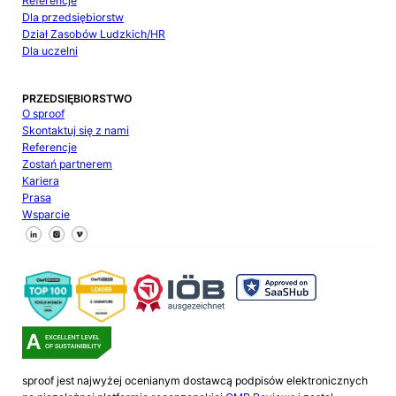
Referencje
Dla przedsiębiorstw
Dział Zasobów Ludzkich/HR
Dla uczelni
PRZEDSIĘBIORSTWO
O sproof
Skontaktuj się z nami
Referencje
Zostań partnerem
Kariera
Prasa
Wsparcie
Śledź nas na Facebooku
Śledź nas na X
Śledź nas na LinkedIn
sproof jest najwyżej ocenianym dostawcą podpisów elektronicznych