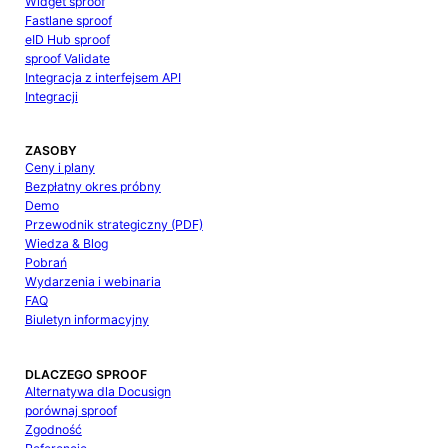
Widget sproof
Fastlane sproof
eID Hub sproof
sproof Validate
Integracja z interfejsem API
Integracji
ZASOBY
Ceny i plany
Bezpłatny okres próbny
Demo
Przewodnik strategiczny (PDF)
Wiedza & Blog
Pobrań
Wydarzenia i webinaria
FAQ
Biuletyn informacyjny
DLACZEGO SPROOF
Alternatywa dla Docusign
porównaj sproof
Zgodność