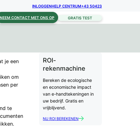
INLOGGEN
HELP CENTRUM
+43 50423
NEEM CONTACT MET ONS OP
GRATIS TEST
ROI-
at je een
rekenmachine
uiken om
Bereken de ecologische
nsen per
en economische impact
van e-handtekeningen in
uw bedrijf. Gratis en
nd te
vrijblijvend.
documenten
NU ROI BEREKENEN
ikken.