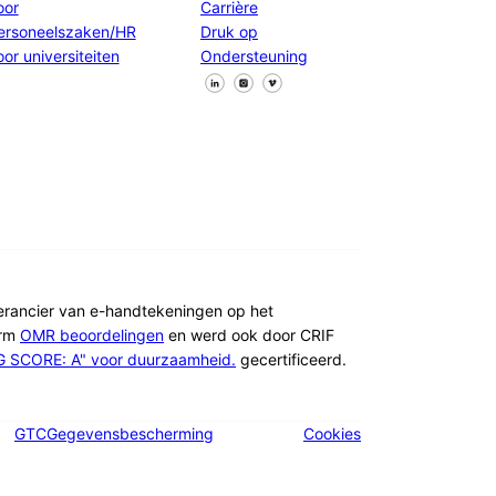
oor
Carrière
ersoneelszaken/HR
Druk op
oor universiteiten
Ondersteuning
Volg ons op Facebook
Volg ons op X
Volg ons op LinkedIn
verancier van e-handtekeningen op het
orm
OMR beoordelingen
en werd ook door CRIF
G SCORE: A" voor duurzaamheid.
gecertificeerd.
GTC
Gegevensbescherming
Cookies