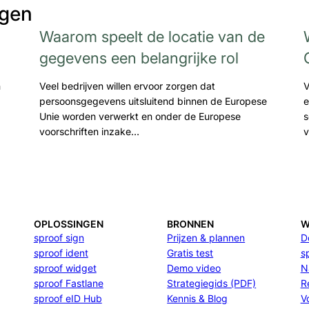
agen
Waarom speelt de locatie van de
gegevens een belangrijke rol
n
Veel bedrijven willen ervoor zorgen dat
V
persoonsgegevens uitsluitend binnen de Europese
e
Unie worden verwerkt en onder de Europese
s
voorschriften inzake…
v
OPLOSSINGEN
BRONNEN
W
sproof sign
Prijzen & plannen
D
sproof ident
Gratis test
s
sproof widget
Demo video
N
sproof Fastlane
Strategiegids (PDF)
R
sproof eID Hub
Kennis & Blog
V