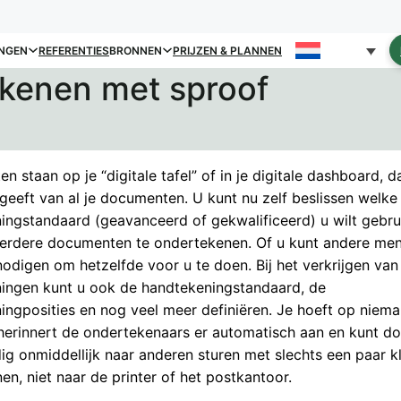
NGEN
REFERENTIES
BRONNEN
PRIJZEN & PLANNEN
kenen met sproof
 staan op je “digitale tafel” of in je digitale dashboard, d
geeft van al je documenten. U kunt nu zelf beslissen welke
ingstandaard (geavanceerd of gekwalificeerd) u wilt gebr
erdere documenten te ondertekenen. Of u kunt andere me
nodigen om hetzelfde voor u te doen. Bij het verkrijgen van
ingen kunt u ook de handtekeningstandaard, de
ingposities en nog veel meer definiëren. Je hoeft op niema
herinnert de ondertekenaars er automatisch aan en kunt 
ig onmiddellijk naar anderen sturen met slechts een paar kl
en, niet naar de printer of het postkantoor.