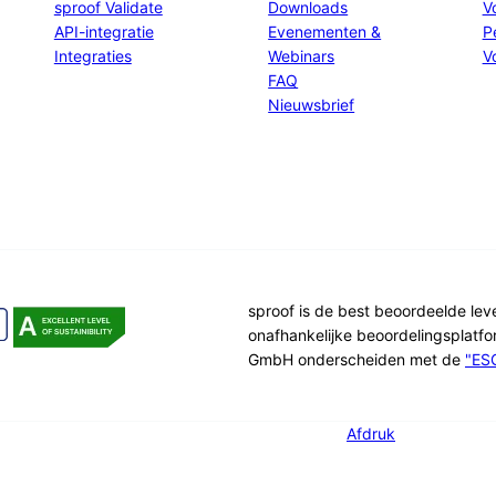
sproof Validate
Downloads
V
API-integratie
Evenementen &
P
Integraties
Webinars
V
FAQ
Nieuwsbrief
sproof is de best beoordeelde le
onafhankelijke beoordelingsplatf
GmbH onderscheiden met de
"ES
Afdruk