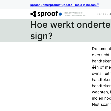
sproof Zomerproductupdate – meld je nu aan
OPLOSSI
Hoe werkt onderte
sign?
Documenten
overzicht 
handteken
één of me
e-mail uit
handteken
handteken
wachten, 
indien nod
Niet scann