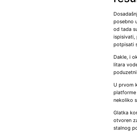
Dosadašnje
posebno u
od tada su
ispisivati
potpisati 
Dakle, i o
litara vod
poduzetni
U prvom k
platforme 
nekoliko s
Glatka kom
otvoren za
stalnog po