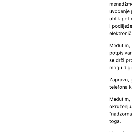
menadžmen
uvođenje 
oblik potp
i podlije
elektroničk
Međutim, m
potpisivan
se drži pr
mogu digit
Zapravo, 
telefona 
Međutim, 
okruženju.
“nadzorna
toga.