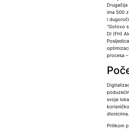
Drugačija
ima 500 za
i dugoročn
“Gotovo sm
DI (FH) A
Posljedica
optimizaci
procesa –
Poče
Digitaliza
poduzećim
svoje loka
korisničko
dionicima
Prilikom p