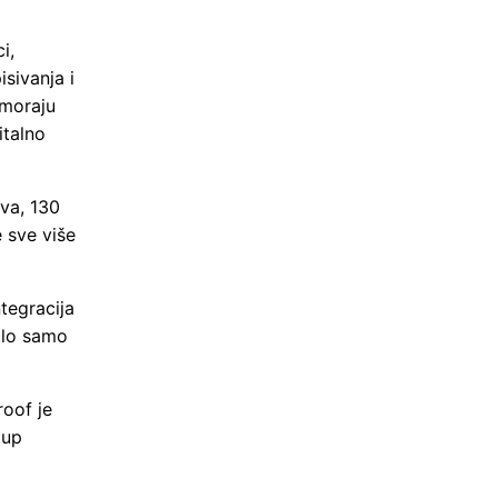
i,
sivanja i
 moraju
italno
rva, 130
e sve više
tegracija
jalo samo
roof je
tup