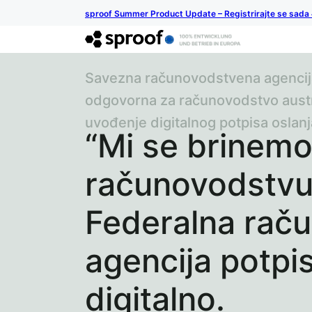
sproof Summer Product Update – Registrirajte se sada
Savezna računovodstvena agencij
odgovorna za računovodstvo austr
uvođenje digitalnog potpisa oslanj
“Mi se brinemo
računovodstvu 
Federalna rač
agencija potpi
digitalno.