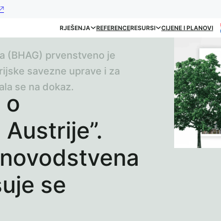
RJEŠENJA
REFERENCE
RESURSI
CIJENE I PLANOVI
a (BHAG) prvenstveno je
ijske savezne uprave i za
ala se na dokaz.
 o
Austrije”.
unovodstvena
suje se