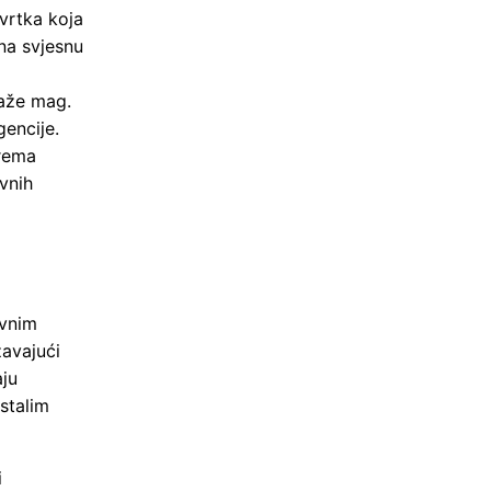
vrtka koja
 na svjesnu
kaže mag.
encije.
prema
vnih
avnim
žavajući
aju
ostalim
i