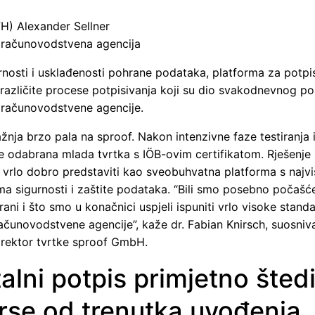
FH) Alexander Sellner
 računovodstvena agencija
rnosti i usklađenosti pohrane podataka, platforma za potpi
različite procese potpisivanja koji su dio svakodnevnog po
 računovodstvene agencije.
žnja brzo pala na sproof. Nakon intenzivne faze testiranja i 
e odabrana mlada tvrtka s IÖB-ovim certifikatom. Rješenje
e vrlo dobro predstaviti kao sveobuhvatna platforma s najv
ma sigurnosti i zaštite podataka. “Bili smo posebno počašće
ni i što smo u konačnici uspjeli ispuniti vrlo visoke stand
ačunovodstvene agencije”, kaže dr. Fabian Knirsch, suosniva
direktor tvrtke sproof GmbH.
talni potpis primjetno šted
rse od trenutka uvođenja.