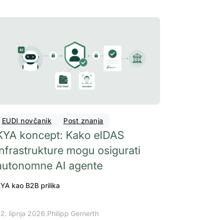
EUDI novčanik
Post znanja
KYA koncept: Kako eIDAS
infrastrukture mogu osigurati
autonomne AI agente
YA kao B2B prilika
2. lipnja 2026.
Philipp Gernerth