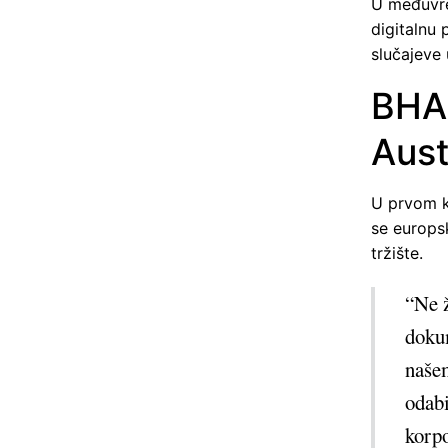
U međuvre
digitalnu 
slučajeve 
BHAG
Aust
U prvom ko
se europsk
tržište.
“Ne ž
doku
našem
odabi
korp