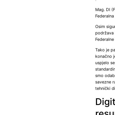
Mag. DI (
Federalna
Osim sigu
podržava 
Federalne
Tako je pa
konačno j
uspjelo s
standardi
smo odabra
savezne r
tehnički 
Digi
resu