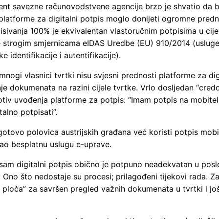
t savezne računovodstvene agencije brzo je shvatio da b
platforme za digitalni potpis moglo donijeti ogromne predn
isivanja 100% je ekvivalentan vlastoručnim potpisima u cije
že strogim smjernicama eIDAS Uredbe (EU) 910/2014 (uslug
e identifikacije i autentifikacije).
nogi vlasnici tvrtki nisu svjesni prednosti platforme za di
je dokumenata na razini cijele tvrtke. Vrlo dosljedan “credo”
otiv uvođenja platforme za potpis: “Imam potpis na mobitel
alno potpisati”.
gotovo polovica austrijskih građana već koristi potpis mob
kao besplatnu uslugu e-uprave.
sam digitalni potpis obično je potpuno neadekvatan u pos
 Ono što nedostaje su procesi; prilagođeni tijekovi rada. Z
 ploča” za savršen pregled važnih dokumenata u tvrtki i j