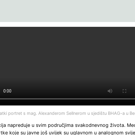
atki portret s mag. Alexanderom Sellnerom u sjedištu BHAG-a u B
acija napreduje u svim područjima svakodnevnog života. Me
tke koje su javne još uvijek su uglavnom u analognom svije