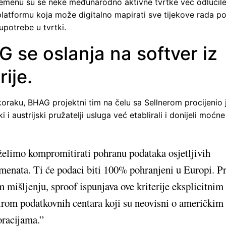
menu su se neke međunarodno aktivne tvrtke već odlučile
platformu koja može digitalno mapirati sve tijekove rada po
upotrebe u tvrtki.
 se oslanja na softver iz
rije.
raku, BHAG projektni tim na čelu sa Sellnerom procijenio j
i i austrijski pružatelji usluga već etablirali i donijeli moćne
elimo kompromitirati pohranu podataka osjetljivih
menata. Ti će podaci biti 100% pohranjeni u Europi. 
 mišljenju, sproof ispunjava ove kriterije eksplicitnim
rom podatkovnih centara koji su neovisni o američkim
oracijama.”