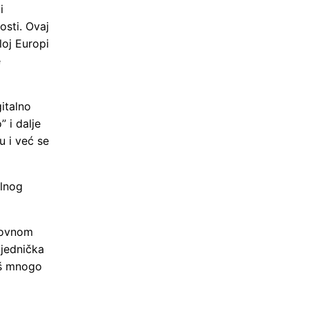
i
osti. Ovaj
loj Europi
e
gitalno
 i dalje
u i već se
ilnog
lovnom
ajednička
oš mnogo