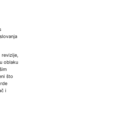
s
slovanja
revizije,
 u oblaku
išim
ni što
arde
č i
i