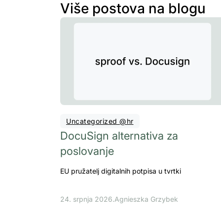
Više postova na blogu
Uncategorized @hr
DocuSign alternativa za
poslovanje
EU pružatelj digitalnih potpisa u tvrtki
24. srpnja 2026.
Agnieszka Grzybek