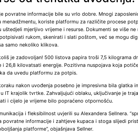
 povratne informacije bile su vrlo dobre. Mnogi zaposlenic
 menadžmentu, koriste platformu za različite procese potpi
 uštedjeli mjerljivo vrijeme i resurse. Dokumenti se više ne
, potpisivati rukom, skenirati i slati poštom, već se mogu dig
sa samo nekoliko klikova.
koliš je zadovoljan! 500 listova papira troši 7,5 kilograma d
e i 26,8 kilovatsati energije. Pozitivna nuspojava koja potič
ka da uvedu platformu za potpis.
oraku nakon uvođenja posebno je impresivna bila glatka in
u IT krajolik tvrtke. Zahvaljujući oblaku, uključivanje je tra
ati i cijelo je vrijeme bilo popraćeno otpornošću.
unikacija i fleksibilnost uvjerili su Alexandera Sellnera. “sp
 povratne informacije i zahtjeve kupaca i stoga slijedi pris
boljšanja platforme”, objašnjava Sellner.