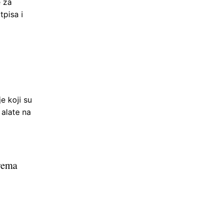
 za
tpisa i
e koji su
 alate na
Prema