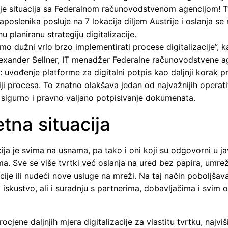
 je situacija sa Federalnom računovodstvenom agencijom! T
poslenika posluje na 7 lokacija diljem Austrije i oslanja se
u planiranu strategiju digitalizacije.
o dužni vrlo brzo implementirati procese digitalizacije”, 
lexander Sellner, IT menadžer Federalne računovodstvene ag
: uvođenje platforme za digitalni potpis kao daljnji korak 
ji procesa. To znatno olakšava jedan od najvažnijih operati
 sigurno i pravno valjano potpisivanje dokumenata.
tna situacija
cija je svima na usnama, pa tako i oni koji su odgovorni u j
a. Sve se više tvrtki već oslanja na ured bez papira, umre
cije ili nudeći nove usluge na mreži. Na taj način poboljšav
 iskustvo, ali i suradnju s partnerima, dobavljačima i svim 
.
rocjene daljnjih mjera digitalizacije za vlastitu tvrtku, najviš