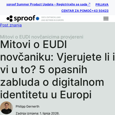
sproof Summer Product Update – Registrirajte se sada
PRIJAVA
CENTAR ZA POMOĆ
+43 50423
Post znanja
Mitovi o EUDI novčanicima provjereni
Mitovi o EUDI
novčaniku: Vjerujete li i
vi u to? 5 opasnih
zabluda o digitalnom
identitetu u Europi
Philipp Gernerth
Zadnja izmjena: 1. lipnja 2026.