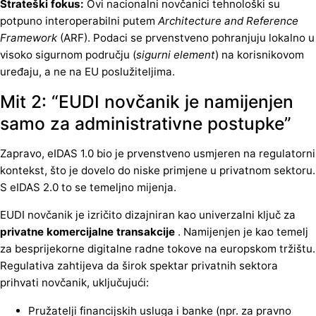
Strateški fokus:
Ovi nacionalni novčanici tehnološki su
potpuno interoperabilni putem
Architecture and Reference
Framework
(ARF). Podaci se prvenstveno pohranjuju lokalno u
visoko sigurnom području (
sigurni element
) na korisnikovom
uređaju, a ne na EU poslužiteljima.
Mit 2: “EUDI novčanik je namijenjen
samo za administrativne postupke”
Zapravo, eIDAS 1.0 bio je prvenstveno usmjeren na regulatorni
kontekst, što je dovelo do niske primjene u privatnom sektoru.
S eIDAS 2.0 to se temeljno mijenja.
EUDI novčanik je izričito dizajniran kao univerzalni ključ za
privatne komercijalne transakcije
. Namijenjen je kao temelj
za besprijekorne digitalne radne tokove na europskom tržištu.
Regulativa zahtijeva da širok spektar privatnih sektora
prihvati novčanik, uključujući:
Pružatelji financijskih usluga i banke (npr. za pravno