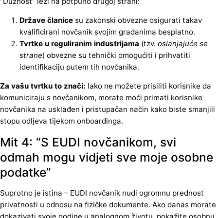
“Dužnost” leži na potpuno drugoj strani:
Države članice
su zakonski obvezne osigurati takav
kvalificirani novčanik svojim građanima besplatno.
Tvrtke u reguliranim industrijama
(tzv.
oslanjajuće se
strane
) obvezne su tehnički omogućiti i prihvatiti
identifikaciju putem tih novčanika.
Za vašu tvrtku to znači:
Iako ne možete prisiliti korisnike da
komuniciraju s novčanikom, morate moći primati korisnike
novčanika na usklađen i pristupačan način kako biste smanjili
stopu odljeva tijekom onboardinga.
Mit 4: “S EUDI novčanikom, svi
odmah mogu vidjeti sve moje osobne
podatke”
Suprotno je istina – EUDI novčanik nudi ogromnu prednost
privatnosti u odnosu na fizičke dokumente. Ako danas morate
dokazivati svoje godine u analognom životu, pokažite osobnu