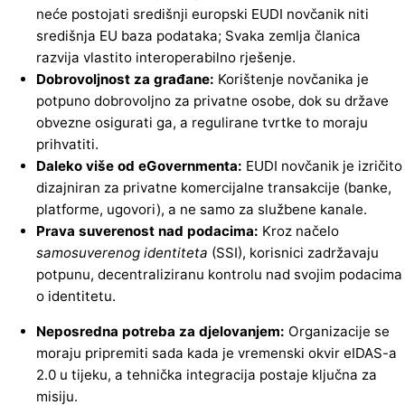
neće postojati središnji europski EUDI novčanik niti
središnja EU baza podataka; Svaka zemlja članica
razvija vlastito interoperabilno rješenje.
Dobrovoljnost za građane:
Korištenje novčanika je
potpuno dobrovoljno za privatne osobe, dok su države
obvezne osigurati ga, a regulirane tvrtke to moraju
prihvatiti.
Daleko više od eGovernmenta:
EUDI novčanik je izričito
dizajniran za privatne komercijalne transakcije (banke,
platforme, ugovori), a ne samo za službene kanale.
Prava suverenost nad podacima:
Kroz načelo
samosuverenog identiteta
(SSI), korisnici zadržavaju
potpunu, decentraliziranu kontrolu nad svojim podacima
o identitetu.
Neposredna potreba za djelovanjem:
Organizacije se
moraju pripremiti sada kada je vremenski okvir eIDAS-a
2.0 u tijeku, a tehnička integracija postaje ključna za
misiju.