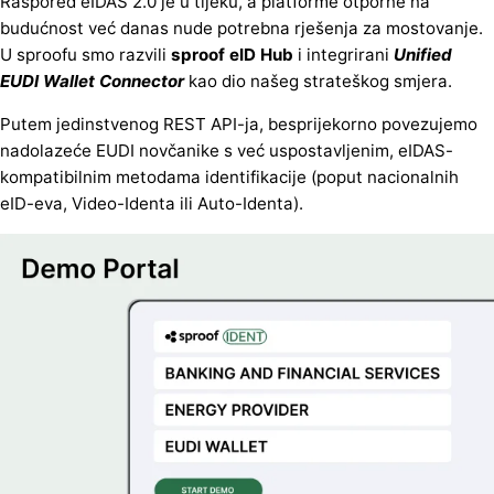
Raspored eIDAS 2.0 je u tijeku, a platforme otporne na
budućnost već danas nude potrebna rješenja za mostovanje.
U sproofu smo razvili
sproof eID Hub
i integrirani
Unified
EUDI Wallet Connector
kao dio našeg strateškog smjera.
Putem jedinstvenog REST API-ja, besprijekorno povezujemo
nadolazeće EUDI novčanike s već uspostavljenim, eIDAS-
kompatibilnim metodama identifikacije (poput nacionalnih
eID-eva, Video-Identa ili Auto-Identa).