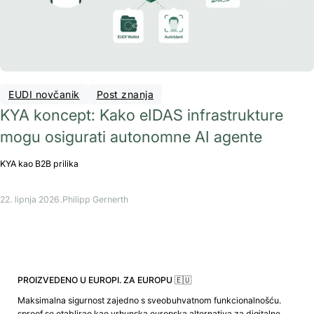
EUDI novčanik
Post znanja
KYA koncept: Kako eIDAS infrastrukture
mogu osigurati autonomne AI agente
KYA kao B2B prilika
22. lipnja 2026.
Philipp Gernerth
PROIZVEDENO U EUROPI. ZA EUROPU 🇪🇺
Maksimalna sigurnost zajedno s sveobuhvatnom funkcionalnošću.
sproof se etablirao kao vrhunska europska alternativa za digitalne