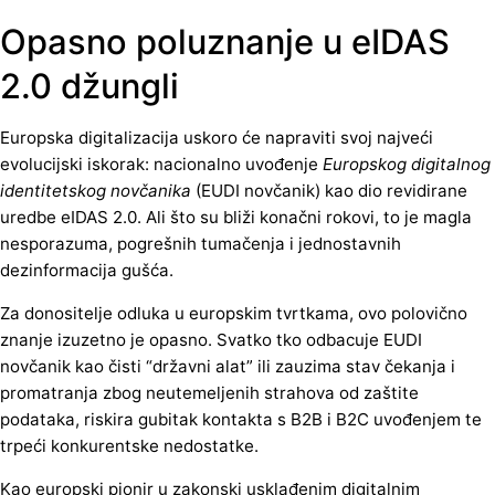
Opasno poluznanje u eIDAS
2.0 džungli
Europska digitalizacija uskoro će napraviti svoj najveći
evolucijski iskorak: nacionalno uvođenje
Europskog digitalnog
identitetskog novčanika
(EUDI novčanik) kao dio revidirane
uredbe eIDAS 2.0. Ali što su bliži konačni rokovi, to je magla
nesporazuma, pogrešnih tumačenja i jednostavnih
dezinformacija gušća.
Za donositelje odluka u europskim tvrtkama, ovo polovično
znanje izuzetno je opasno. Svatko tko odbacuje EUDI
novčanik kao čisti “državni alat” ili zauzima stav čekanja i
promatranja zbog neutemeljenih strahova od zaštite
podataka, riskira gubitak kontakta s B2B i B2C uvođenjem te
trpeći konkurentske nedostatke.
Kao europski pionir u zakonski usklađenim digitalnim