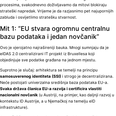
procesima, svakodnevno doživljavamo da mitovi blokiraju
strateški napredak. Vrijeme je da razjasnimo pet najupornijih
zabluda i osvijetlimo stratešku stvarnost.
Mit 1: “EU stvara ogromnu centralnu
bazu podataka i jedan novčanik”
Ovo je vjerojatno najrašireniji bauka. Mnogi sumnjaju da je
eIDAS 2.0 centralizirani IT projekt iz Bruxellesa koji
objedinjuje sve podatke građana na jednom mjestu.
Suprotno je slučaj: arhitektura se temelji na principu
samosuverenog identiteta (SSI)
i strogo je decentralizirana.
Neće postojati univerzalna središnja baza podataka EU-a.
Svaka država članica EU-a razvija i certificira vlastiti
nacionalni novčanik
(u Austriji, na primjer, kao daljnji razvoj u
kontekstu ID Austrije, a u Njemačkoj na temelju eID
infrastrukture).