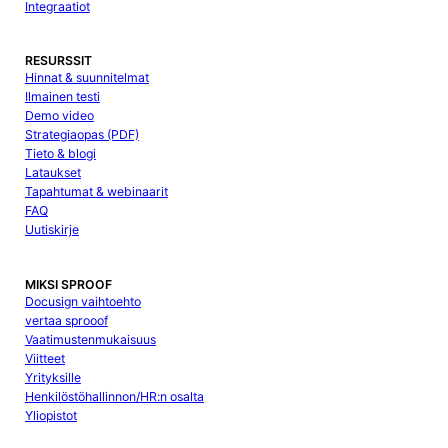
Integraatiot
RESURSSIT
Hinnat & suunnitelmat
Ilmainen testi
Demo video
Strategiaopas (PDF)
Tieto & blogi
Lataukset
Tapahtumat & webinaarit
FAQ
Uutiskirje
MIKSI SPROOF
Docusign vaihtoehto
vertaa sprooof
Vaatimustenmukaisuus
Viitteet
Yrityksille
Henkilöstöhallinnon/HR:n osalta
Yliopistot