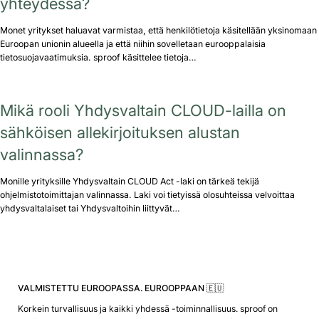
yhteydessä?
Monet yritykset haluavat varmistaa, että henkilötietoja käsitellään yksinomaan
Euroopan unionin alueella ja että niihin sovelletaan eurooppalaisia
tietosuojavaatimuksia. sproof käsittelee tietoja…
Mikä rooli Yhdysvaltain CLOUD-lailla on
sähköisen allekirjoituksen alustan
valinnassa?
Monille yrityksille Yhdysvaltain CLOUD Act -laki on tärkeä tekijä
ohjelmistotoimittajan valinnassa. Laki voi tietyissä olosuhteissa velvoittaa
yhdysvaltalaiset tai Yhdysvaltoihin liittyvät…
VALMISTETTU EUROOPASSA. EUROOPPAAN 🇪🇺
Korkein turvallisuus ja kaikki yhdessä -toiminnallisuus. sproof on