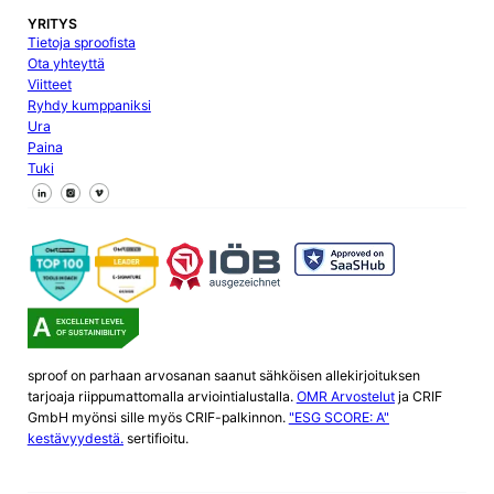
YRITYS
Tietoja sproofista
Ota yhteyttä
Viitteet
Ryhdy kumppaniksi
Ura
Paina
Tuki
Seuraa meitä Facebookissa
Seuraa meitä X
Seuraa meitä LinkedInissä
sproof on parhaan arvosanan saanut sähköisen allekirjoituksen
tarjoaja riippumattomalla arviointialustalla.
OMR Arvostelut
ja CRIF
GmbH myönsi sille myös CRIF-palkinnon.
"ESG SCORE: A"
kestävyydestä.
sertifioitu.