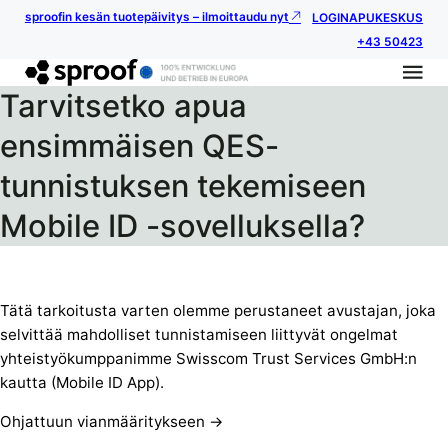
sproofin kesän tuotepäivitys – ilmoittaudu nyt
LOGIN
APUKESKUS
+43 50423
Tarvitsetko apua
ensimmäisen QES-
tunnistuksen tekemiseen
Mobile ID -sovelluksella?
Tätä tarkoitusta varten olemme perustaneet avustajan, joka
selvittää mahdolliset tunnistamiseen liittyvät ongelmat
yhteistyökumppanimme Swisscom Trust Services GmbH:n
kautta (Mobile ID App).
Ohjattuun vianmääritykseen ->