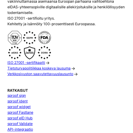
vakiinnuttamassa asemaansa Euroopan parhaana vaihtoehtona
eIDAS-yhteensopiville digitaalisille allekirjoituksille ja henkilöllisyyden
todentamiselle.
ISO 27001 -sertifioitu yritys.
Kehitetty ja isännöity 100-prosenttisesti Euroopassa.
ISO 27001 -sertifikaatti
Tietoturvapolitiikkaa koskeva lausuma
Verkkosivuston saavutettavuuslausunto
RATKAISUT
sproof sign
sproof ident
sproof widget
sproof Fastlane
sproof eID Hub
sproof Validate
API-integraatio