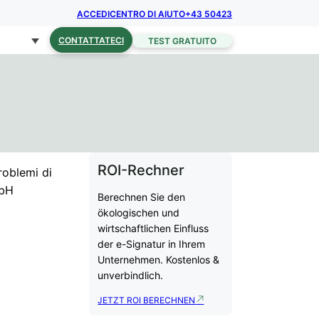
ACCEDI
CENTRO DI AIUTO
+43 50423
CONTATTATECI
TEST GRATUITO
ROI-Rechner
roblemi di
mbH
Berechnen Sie den
ökologischen und
wirtschaftlichen Einfluss
der e-Signatur in Ihrem
Unternehmen. Kostenlos &
unverbindlich.
JETZT ROI BERECHNEN