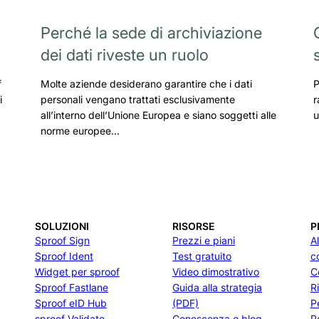
Perché la sede di archiviazione
dei dati riveste un ruolo
f
Molte aziende desiderano garantire che i dati
P
i
personali vengano trattati esclusivamente
r
all’interno dell’Unione Europea e siano soggetti alle
u
norme europee…
SOLUZIONI
RISORSE
P
Sproof Sign
Prezzi e piani
A
Sproof Ident
Test gratuito
c
Widget per sproof
Video dimostrativo
C
Sproof Fastlane
Guida alla strategia
R
Sproof eID Hub
(PDF)
P
sproof Validate
Conoscenza e blog
P