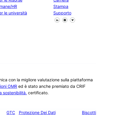
mane/HR
Stampa
r le università
Supporto
Seguici su Facebook
Seguici su X
Seguici su LinkedIn
ronica con la migliore valutazione sulla piattaforma
ioni OMR
ed è stato anche premiato da CRIF
 sostenibilità.
certificato.
GTC
Protezione Dei Dati
Biscotti