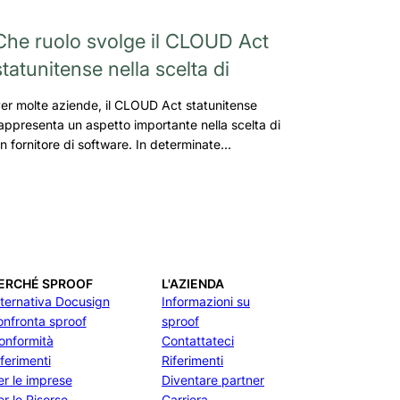
Che ruolo svolge il CLOUD Act
statunitense nella scelta di
er molte aziende, il CLOUD Act statunitense
appresenta un aspetto importante nella scelta di
n fornitore di software. In determinate…
ERCHÉ SPROOF
L'AZIENDA
lternativa Docusign
Informazioni su
onfronta sproof
sproof
onformità
Contattateci
iferimenti
Riferimenti
er le imprese
Diventare partner
er le Risorse
Carriera