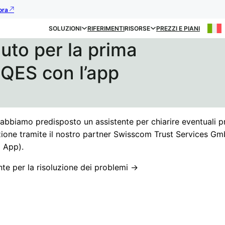
ora
SOLUZIONI
RIFERIMENTI
RISORSE
PREZZI E PIANI
uto per la prima
 QES con l’app
, abbiamo predisposto un assistente per chiarire eventuali p
azione tramite il nostro partner Swisscom Trust Services G
D App).
ente per la risoluzione dei problemi ->