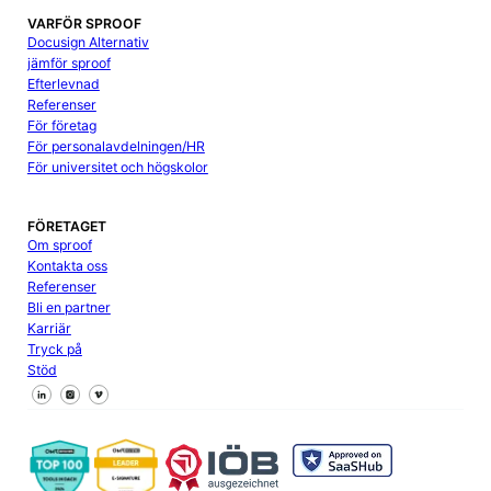
VARFÖR SPROOF
Docusign Alternativ
jämför sproof
Efterlevnad
Referenser
För företag
För personalavdelningen/HR
För universitet och högskolor
FÖRETAGET
Om sproof
Kontakta oss
Referenser
Bli en partner
Karriär
Tryck på
Stöd
Följ oss på Facebook
Följ oss på X
Följ oss på LinkedIn