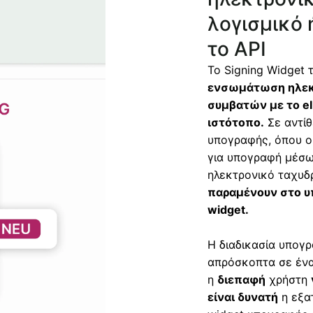
λογισμικό 
το API
Το Signing Widget 
ενσωμάτωση ηλεκ
συμβατών με το e
ιστότοπο.
Σε αντίθ
υπογραφής, όπου 
για υπογραφή μέσω
ηλεκτρονικό ταχυδρ
παραμένουν στο υπ
widget.
Η διαδικασία υπογ
απρόσκοπτα σε ένα
η
διεπαφή
χρήστη
είναι δυνατή
η εξα