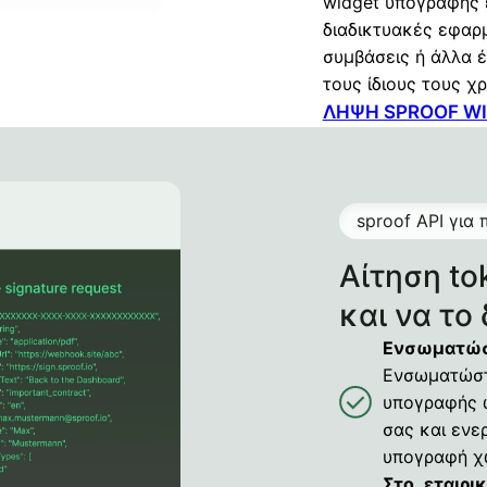
widget υπογραφής ε
διαδικτυακές εφαρ
συμβάσεις ή άλλα 
τους ίδιους τους χ
ΛΉΨΗ SPROOF WI
sproof API για
Αίτηση to
και να το
Ενσωματώστ
Ενσωματώστ
υπογραφής ω
σας και ενε
υπογραφή χ
Στο εταιρι