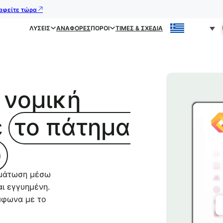
ραφείτε τώρα
ΛΎΣΕΙΣ
ΑΝΑΦΟΡΈΣ
ΠΌΡΟΙ
ΤΙΜΈΣ & ΣΧΈΔΙΑ
 νομική
ε
το πάτημα
ύ
ωμάτωση μέσω
αι εγγυημένη.
μφωνα με το