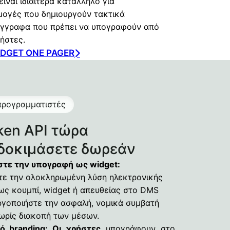
ίναι ιδιαίτερα κατάλληλο για
μογές που δημιουργούν τακτικά
έγγραφα που πρέπει να υπογραφούν από
ρήστες.
DGET ONE PAGER
 προγραμματιστές
ken API τώρα
 δοκιμάσετε δωρεάν
ε την υπογραφή ως widget:
ε την ολοκληρωμένη λύση ηλεκτρονικής
ς κουμπί, widget ή απευθείας στο DMS
ργοποιήστε την ασφαλή, νομικά συμβατή
ωρίς διακοπή των μέσων.
κό branding: Οι χρήστες
υπογράφουν στο