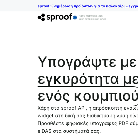
sproof: Ενημέρωση προϊόντων για το καλοκαίρι – εγγ
Υπογράψτε με
εγκυρότητα μ
ενός κουμπιο
Χάρη στο sproof API, η απρόσκοπτη ενσ
widget στη δική σας διαδικτυακή λύση είν
Προσθέστε ψηφιακές υπογραφές PDF σύ
eIDAS στα συστήματά σας.