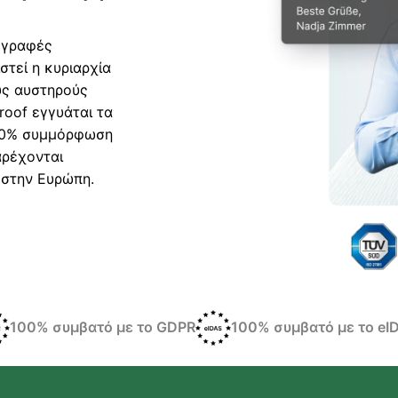
ογραφές
τεί η κυριαρχία
υς αυστηρούς
oof εγγυάται τα
00% συμμόρφωση
αρέχονται
 στην Ευρώπη.
100% συμβατό με το GDPR
100% συμβατό με το eI