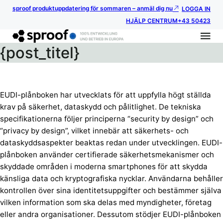
sproof produktuppdatering för sommaren – anmäl dig nu
LOGGA IN
HJÄLP CENTRUM
+43 50423
{post_titel}
EUDI-plånboken har utvecklats för att uppfylla högt ställda
krav på säkerhet, dataskydd och pålitlighet. De tekniska
specifikationerna följer principerna “security by design” och
“privacy by design”, vilket innebär att säkerhets- och
dataskyddsaspekter beaktas redan under utvecklingen. EUDI-
plånboken använder certifierade säkerhetsmekanismer och
skyddade områden i moderna smartphones för att skydda
känsliga data och kryptografiska nycklar. Användarna behåller
kontrollen över sina identitetsuppgifter och bestämmer själva
vilken information som ska delas med myndigheter, företag
eller andra organisationer. Dessutom stödjer EUDI-plånboken