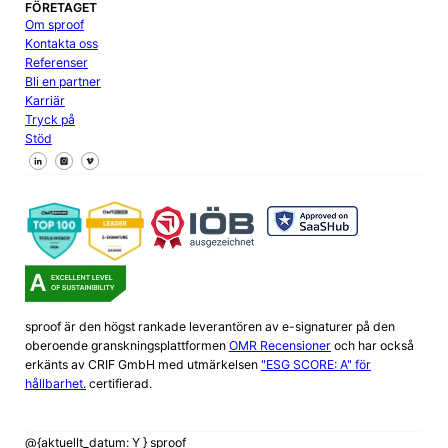
FÖRETAGET
Om sproof
Kontakta oss
Referenser
Bli en partner
Karriär
Tryck på
Stöd
Följ oss på Facebook
Följ oss på X
Följ oss på LinkedIn
sproof är den högst rankade leverantören av e-signaturer på den
oberoende granskningsplattformen
OMR Recensioner
och har också
erkänts av CRIF GmbH med utmärkelsen
"ESG SCORE: A" för
hållbarhet.
certifierad.
@{aktuellt_datum: Y } sproof