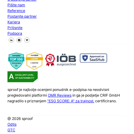
Pišite nam
Reference
Postanite partner
Kariera
Pritisnite
Podpora
Sledite nam na Facebooku
Sledite nam na X
Sledite nam na LinkedInu
sproof je najbolje ocenjeni ponudnik e-podpisa na neodvisni
pregledovalni platformi
OMR Reviews
in ga je podjetje CRIF GmbH
nagradilo s priznanjem
"ESG SCORE: A" za trajnost.
certificirano.
@ 2026 sproof
Odtis
GTC