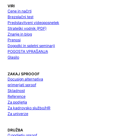
VIRI
Cene in načrti
Brezplačni test
Predstavitveni videoposnetek
Strateški vodnik (PDF)
Znanje in blog
Prenosi
Dogodki in spletni seminarji
POGOSTA VPRAŠANJA
Glasilo
ZAKAJ SPROOOF
Docusign alternativa
primerjati sproof
Skladnost
Reference
Za podjetja
Za kadrovsko službo/HR
Za univerze
DRUŽBA
O podjetju sproof