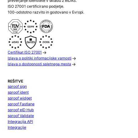
preverjanje identitete v skladu z eIDAS.
ISO 27001 certificirano podjetje.
100-odstotno razvito in gostovano v Evropi.
Certifikat ISO 27001
Izjava o politiki informacijske varnosti
Izjava o dostopnosti spletnega mesta
REŠITVE
sproof sign
sproof ident
sproof widget
sproof Fastlane
sproof eID Hub
sproof Validate
Integracija API
Integracije