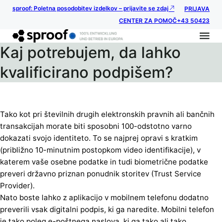
sproof: Poletna posodobitev izdelkov – prijavite se zdaj
PRIJAVA
CENTER ZA POMOČ
+43 50423
Kaj potrebujem, da lahko
kvalificirano podpišem?
Tako kot pri številnih drugih elektronskih pravnih ali bančnih
transakcijah morate biti sposobni 100-odstotno varno
dokazati svojo identiteto. To se najprej opravi s kratkim
(približno 10-minutnim postopkom video identifikacije), v
katerem vaše osebne podatke in tudi biometrične podatke
preveri državno priznan ponudnik storitev (Trust Service
Provider).
Nato boste lahko z aplikacijo v mobilnem telefonu dodatno
preverili vsak digitalni podpis, ki ga naredite. Mobilni telefon
je tako poleg e-poštnega naslova, ki ga tako ali tako