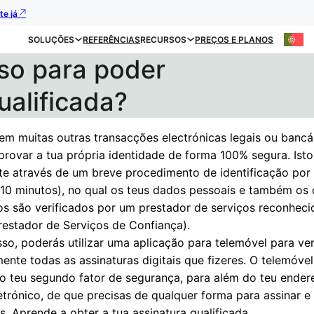
te já
SOLUÇÕES
REFERÊNCIAS
RECURSOS
PREÇOS E PLANOS
iso para poder
ualificada?
em muitas outras transacções electrónicas legais ou bancár
provar a tua própria identidade de forma 100% segura. Isto 
nte através de um breve procedimento de identificação por
 10 minutos), no qual os teus dados pessoais e também os
os são verificados por um prestador de serviços reconheci
restador de Serviços de Confiança).
so, poderás utilizar uma aplicação para telemóvel para ver
ente todas as assinaturas digitais que fizeres. O telemóvel
 o teu segundo fator de segurança, para além do teu ender
etrónico, de que precisas de qualquer forma para assinar e
s. Aprende a obter a tua assinatura qualificada.