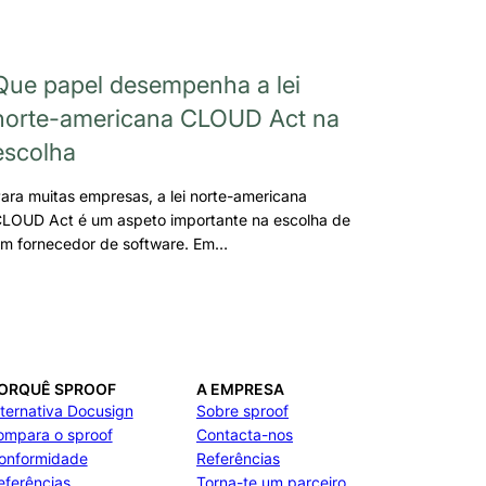
Que papel desempenha a lei
norte-americana CLOUD Act na
escolha
ara muitas empresas, a lei norte-americana
LOUD Act é um aspeto importante na escolha de
m fornecedor de software. Em…
ORQUÊ SPROOF
A EMPRESA
lternativa Docusign
Sobre sproof
ompara o sproof
Contacta-nos
onformidade
Referências
eferências
Torna-te um parceiro