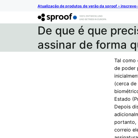
Atualização de produtos de verão da sproof – inscreve-
De que é que prec
assinar de forma q
Tal como 
de poder 
inicialme
(cerca de
biométric
Estado (P
Depois dis
adicionalm
portanto,
correio el
assinatura