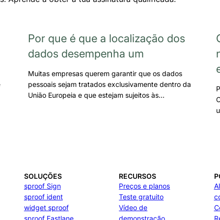
Por que é que a localização dos
dados desempenha um
Muitas empresas querem garantir que os dados
e
pessoais sejam tratados exclusivamente dentro da
P
União Europeia e que estejam sujeitos às…
C
u
SOLUÇÕES
RECURSOS
P
sproof Sign
Preços e planos
A
sproof ident
Teste gratuito
c
widget sproof
Vídeo de
C
sproof Fastlane
demonstração
R