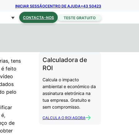
INICIAR SESSÃO
CENTRO DE AJUDA
+43 50423
CONTACTA-NOS
TESTE GRATUITO
Calculadora de
ias, tens
ROI
é feito
 vídeo
Calcula o impacto
 dados
ambiental e económico da
do pelo
assinatura eletrónica na
tua empresa. Gratuito e
ificar
sem compromisso.
 é,
CALCULA O ROI AGORA
eço de
 obter