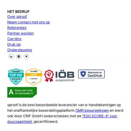
HET BEDRIJF
Over sproof
Neem contact met ons op
Referenties
Partner worden
Carrière
Druk op
Ondersteuning
Volg ons op Facebook
Volg ons op X
Volg ons op LinkedIn
sproof is de best beoordeelde leverancier van e-handtekeningen op
het onafhankelijke beoordelingsplatform
OMR beoordelingen
en werd
ook door CRIF GmbH onderscheiden met de
"ESG SCORE: A" voor
duurzaamheid.
gecertificeerd.