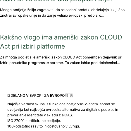
Mnoga podjetja želijo zagotoviti, da se osebni podatki obdelujejo izključno
znotraj Evropske unije in da zanje veljajo evropski predpisi o…
Kakšno vlogo ima ameriški zakon CLOUD
Act pri izbiri platforme
Za mnoga podjetja je ameriški zakon CLOUD Act pomemben dejavnik pri
izbiri ponudnika programske opreme. Ta zakon lahko pod določenimi…
IZDELANO V EVROPI. ZA EVROPO 🇪🇺
Najvišja varnost skupaj s funkcionalnostjo vse-v-enem. sproof se
uveljavlja kot najboljša evropska alternativa za digitalne podpise in
preverjanje identitete v skladu z eIDAS.
ISO 27001 certificirano podjetje.
100-odstotno razvito in gostovano v Evropi.