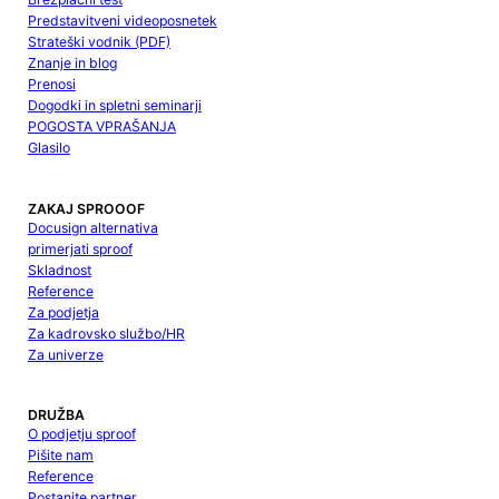
Predstavitveni videoposnetek
Strateški vodnik (PDF)
Znanje in blog
Prenosi
Dogodki in spletni seminarji
POGOSTA VPRAŠANJA
Glasilo
ZAKAJ SPROOOF
Docusign alternativa
primerjati sproof
Skladnost
Reference
Za podjetja
Za kadrovsko službo/HR
Za univerze
DRUŽBA
O podjetju sproof
Pišite nam
Reference
Postanite partner