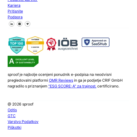
Kariera
Pritisnite
Podpora
Sledite nam na Facebooku
Sledite nam na X
Sledite nam na LinkedInu
sproof je najbolje ocenjeni ponudnik e-podpisa na neodvisni
pregledovalni platformi
OMR Reviews
in ga je podjetje CRIF GmbH
nagradilo s priznanjem
"ESG SCORE: A" za trajnost.
certificirano.
@ 2026 sproof
Odtis
GTC
Varstvo Podatkov
Piškotki