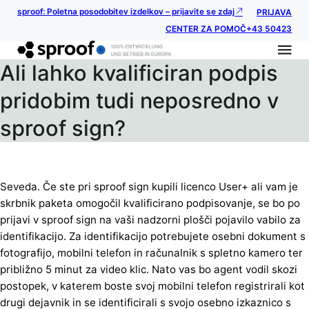
sproof: Poletna posodobitev izdelkov – prijavite se zdaj
PRIJAVA
CENTER ZA POMOČ
+43 50423
Ali lahko kvalificiran podpis
pridobim tudi neposredno v
sproof sign?
Seveda. Če ste pri sproof sign kupili licenco User+ ali vam je
skrbnik paketa omogočil kvalificirano podpisovanje, se bo po
prijavi v sproof sign na vaši nadzorni plošči pojavilo vabilo za
identifikacijo. Za identifikacijo potrebujete osebni dokument s
fotografijo, mobilni telefon in računalnik s spletno kamero ter
približno 5 minut za video klic. Nato vas bo agent vodil skozi
postopek, v katerem boste svoj mobilni telefon registrirali kot
drugi dejavnik in se identificirali s svojo osebno izkaznico s