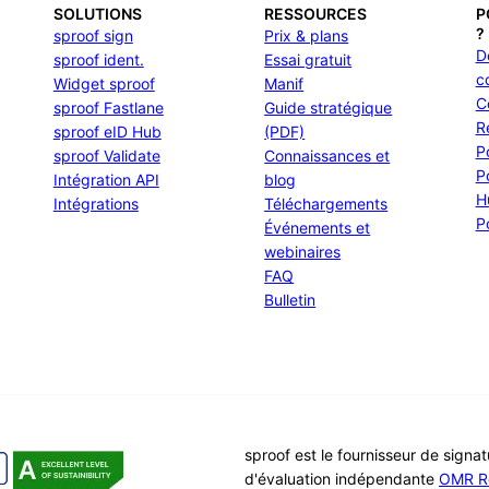
SOLUTIONS
RESSOURCES
P
?
sproof sign
Prix & plans
D
sproof ident.
Essai gratuit
c
Widget sproof
Manif
C
sproof Fastlane
Guide stratégique
R
sproof eID Hub
(PDF)
P
sproof Validate
Connaissances et
P
Intégration API
blog
H
Intégrations
Téléchargements
P
Événements et
webinaires
FAQ
Bulletin
sproof est le fournisseur de signa
d'évaluation indépendante
OMR R