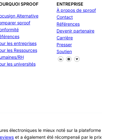
OURQUOI SPROOF
ENTREPRISE
À propos de sproof
ocusign Alternative
Contact
omparer sproof
Références
onformité
Devenir partenaire
éférences
Carrière
our les entreprises
Presser
our les Ressources
Soutien
umaines/RH
Suivez-nous sur Facebook
Suivez-nous sur X
Suivez-nous sur LinkedIn
our les universités
tures électroniques le mieux noté sur la plateforme
eviews
et a également été récompensé par le prix