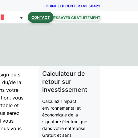
LOGIN
HELP CENTER
+43 50423
CONTACT
ESSAYER GRATUITEMENT
Calculateur de
sign ou si
retour sur
t du/de la
investissement
ans votre
ation, vous
Calculez l’impact
rtable et
environnemental et
us serez
économique de la
l vous
signature électronique
vous vous
dans votre entreprise.
Gratuit et sans