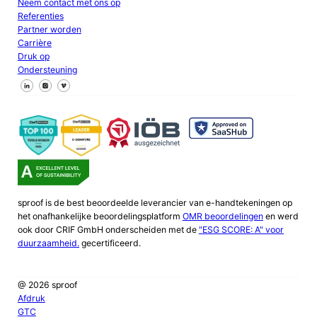
Neem contact met ons op
Referenties
Partner worden
Carrière
Druk op
Ondersteuning
Volg ons op Facebook
Volg ons op X
Volg ons op LinkedIn
sproof is de best beoordeelde leverancier van e-handtekeningen op
het onafhankelijke beoordelingsplatform
OMR beoordelingen
en werd
ook door CRIF GmbH onderscheiden met de
"ESG SCORE: A" voor
duurzaamheid.
gecertificeerd.
@ 2026 sproof
Afdruk
GTC