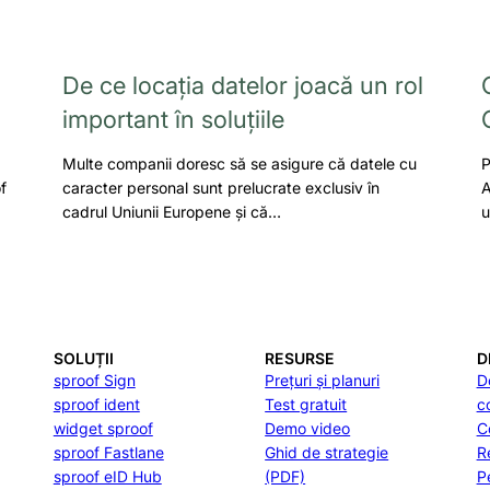
De ce locația datelor joacă un rol
important în soluțiile
Multe companii doresc să se asigure că datele cu
P
f
caracter personal sunt prelucrate exclusiv în
A
cadrul Uniunii Europene și că…
u
SOLUȚII
RESURSE
D
sproof Sign
Prețuri și planuri
D
sproof ident
Test gratuit
c
widget sproof
Demo video
C
sproof Fastlane
Ghid de strategie
R
sproof eID Hub
(PDF)
P