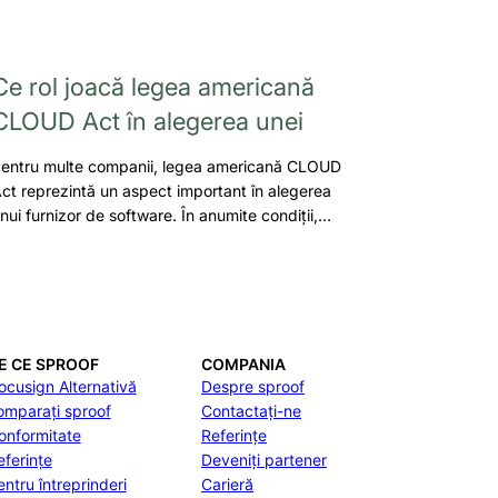
Ce rol joacă legea americană
CLOUD Act în alegerea unei
entru multe companii, legea americană CLOUD
ct reprezintă un aspect important în alegerea
nui furnizor de software. În anumite condiții,…
E CE SPROOF
COMPANIA
ocusign Alternativă
Despre sproof
omparați sproof
Contactați-ne
onformitate
Referințe
eferințe
Deveniți partener
entru întreprinderi
Carieră