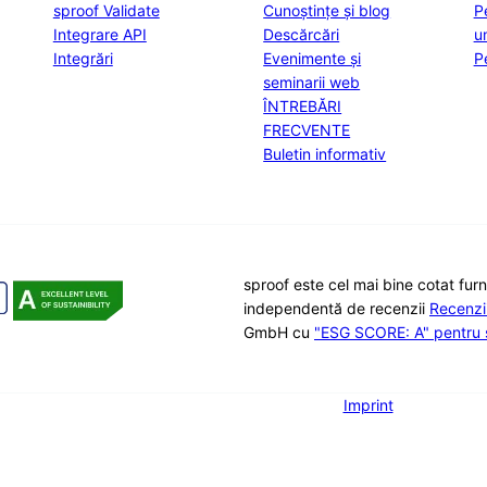
sproof Validate
Cunoștințe și blog
P
Integrare API
Descărcări
u
Integrări
Evenimente și
P
seminarii web
ÎNTREBĂRI
FRECVENTE
Buletin informativ
sproof este cel mai bine cotat fur
independentă de recenzii
Recenz
GmbH cu
"ESG SCORE: A" pentru s
Imprint