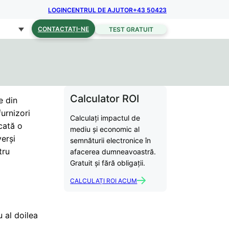
LOGIN
CENTRUL DE AJUTOR
+43 50423
CONTACTAȚI-NE
TEST GRATUIT
Calculator ROI
e din
furnizori
Calculați impactul de
icată o
mediu și economic al
verși
semnăturii electronice în
tru
afacerea dumneavoastră.
Gratuit și fără obligații.
CALCULAȚI ROI ACUM
u al doilea