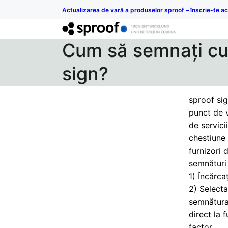
Actualizarea de vară a produselor sproof – înscrie-te 
Cum să semnați cu 
sign?
sproof sig
punct de v
de servici
chestiune 
furnizori 
semnături 
1) Încărc
2) Selecta
semnătura 
direct la 
factor