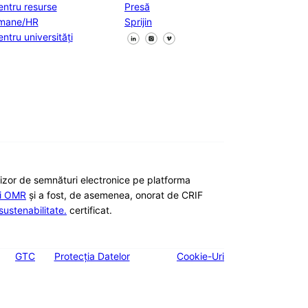
entru resurse
Presă
mane/HR
Sprijin
Urmăriți-ne pe Facebook
Urmăriți-ne pe X
Urmăriți-ne pe LinkedIn
entru universități
nizor de semnături electronice pe platforma
ii OMR
și a fost, de asemenea, onorat de CRIF
ustenabilitate.
certificat.
GTC
Protecția Datelor
Cookie-Uri