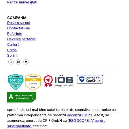
Pentru universități
COMPANIA
Despre sproof
Contactați-ne
Referințe
Deveniți partener
Carieră
Presă
Sprijin
Urmăriți-ne pe Facebook
Urmăriți-ne pe X
Urmăriți-ne pe LinkedIn
sproof este cel mai bine cotat furnizor de semnături electronice pe
platforma independentă de recenzii
Recenzii OMR
și a fost, de
asemenea, onorat de CRIF GmbH cu
"ESG SCORE: A" pentru
sustenabilitate.
certificat.