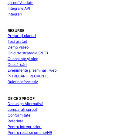
sproof Validate
Integrare API
Integrări
RESURSE
Prețuri și planuri
Test gratuit
Demo video
Ghid de strategie (PDF)
Cunoștințe și blog
Descărcări
Evenimente și seminarii web
ÎNTREBĂRI FRECVENTE
Buletin informativ
DE CE SPROOF
Docusign Alternativă
comparați sproof
Conformitate
Referințe
Pentru întreprinderi
Pentru resurse umane/HR