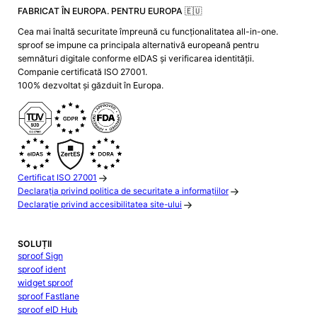
FABRICAT ÎN EUROPA. PENTRU EUROPA 🇪🇺
Cea mai înaltă securitate împreună cu funcționalitatea all-in-one.
sproof se impune ca principala alternativă europeană pentru
semnături digitale conforme eIDAS și verificarea identității.
Companie certificată ISO 27001.
100% dezvoltat și găzduit în Europa.
Certificat ISO 27001
Declarația privind politica de securitate a informațiilor
Declarație privind accesibilitatea site-ului
SOLUȚII
sproof Sign
sproof ident
widget sproof
sproof Fastlane
sproof eID Hub