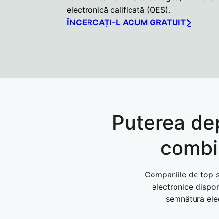
electronică calificată (QES).
ÎNCERCAȚI-L ACUM GRATUIT
Puterea dep
combi
Companiile de top se
electronice disponi
semnătura elec