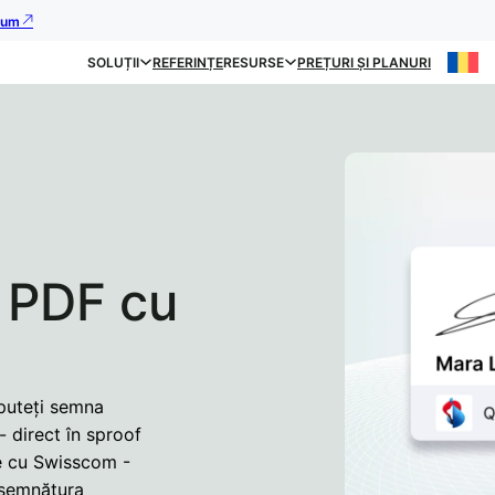
acum
SOLUȚII
REFERINȚE
RESURSE
PREȚURI ȘI PLANURI
 PDF cu
 puteți semna
 direct în sproof
te cu Swisscom -
 semnătura