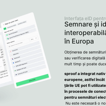
Interfața eID pent
Semnare și id
interoperabil
în Europa
Obținerea de semnături 
sau verificarea digitală 
mult timp și poate duc
sproof a integrat nati
europene, astfel încât i
țările UE pot fi utiliz
în procesele de conec
pentru semnături elect
Nu este necesară o nou