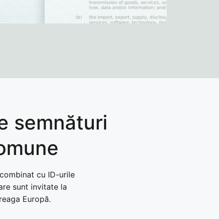
de semnături
comune
 combinat cu ID-urile
are sunt invitate la
ntreaga Europă.