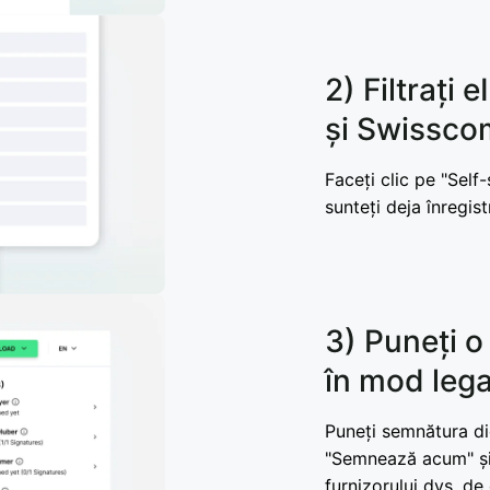
2) Filtrați 
și Swissco
Faceți clic pe "Self-
sunteți deja înregist
3) Puneți o
în mod leg
Puneți semnătura digi
"Semnează acum" și 
furnizorului dvs. d