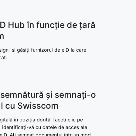
eID Hub în funcție de țară
m
sign" și găsiți furnizorul de eID la care
rat.
 semnătură și semnați-o
al cu Swisscom
tală în poziția dorită, faceți clic pe
identificați-vă cu datele de acces ale
e eID. Ați semnat documentul într-un mod