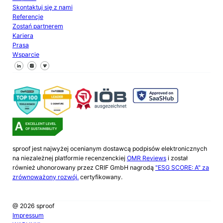
Skontaktuj się z nami
Referencje
Zostań partnerem
Kariera
Prasa
Wsparcie
Śledź nas na Facebooku
Śledź nas na X
Śledź nas na LinkedIn
sproof jest najwyżej ocenianym dostawcą podpisów elektronicznych
na niezależnej platformie recenzenckiej
OMR Reviews
i został
również uhonorowany przez CRIF GmbH nagrodą
"ESG SCORE: A" za
zrównoważony rozwój.
certyfikowany.
@ 2026 sproof
Impressum