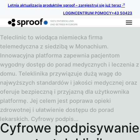
Letnia aktualizacja produktów sproof – zarejestruj się już teraz
LOGIN
CENTRUM POMOCY
+43 50423
Teleclinic to wiodąca niemiecka firma
telemedyczna z siedzibą w Monachium.
Innowacyjna platforma zapewnia pacjentom
wygodny dostęp do porad medycznych i leczenia z
domu. Teleklinika przywiązuje dużą wagę do
najwyższych standardów i jakości medycznej oraz
oferuje bezpieczną i przyjazną dla użytkownika
platformę. Jej celem jest poprawa opieki
zdrowotnej i ułatwienie dostępu do porad
lekarskich. Cyfrowy podpis…
Cyfrowe podpisywanie