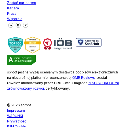
Zostań partnerem
Kariera
Prasa
Wsparcie
Śledź nas na Facebooku
Śledź nas na X
Śledź nas na LinkedIn
sproof jest najwyżej ocenianym dostawcą podpisów elektronicznych
na niezależnej platformie recenzenckiej
OMR Reviews
i został
również uhonorowany przez CRIF GmbH nagrodą
"ESG SCORE: A" za
zrównoważony rozwój.
certyfikowany.
@ 2026 sproof
Impressum
WARUNKI
Prywatność
Pliki Cookie