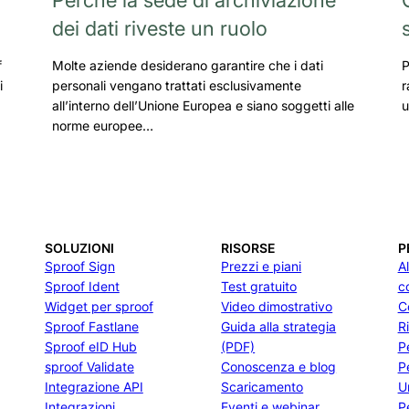
dei dati riveste un ruolo
f
Molte aziende desiderano garantire che i dati
P
i
personali vengano trattati esclusivamente
r
all’interno dell’Unione Europea e siano soggetti alle
u
norme europee…
SOLUZIONI
RISORSE
P
Sproof Sign
Prezzi e piani
A
Sproof Ident
Test gratuito
c
Widget per sproof
Video dimostrativo
C
Sproof Fastlane
Guida alla strategia
R
Sproof eID Hub
(PDF)
P
sproof Validate
Conoscenza e blog
P
Integrazione API
Scaricamento
U
Integrazioni
Eventi e webinar
Pe