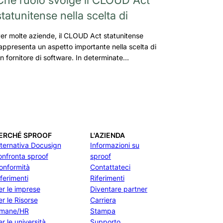
statunitense nella scelta di
er molte aziende, il CLOUD Act statunitense
appresenta un aspetto importante nella scelta di
n fornitore di software. In determinate…
ERCHÉ SPROOF
L'AZIENDA
lternativa Docusign
Informazioni su
onfronta sproof
sproof
onformità
Contattateci
iferimenti
Riferimenti
er le imprese
Diventare partner
er le Risorse
Carriera
mane/HR
Stampa
r le università
Supporto