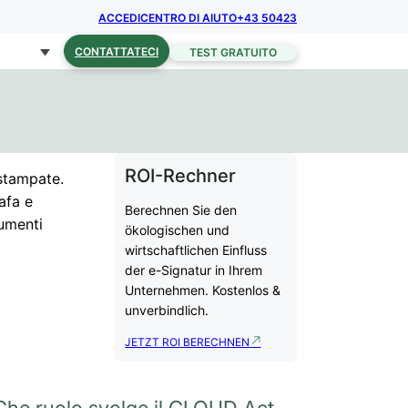
ACCEDI
CENTRO DI AIUTO
+43 50423
CONTATTATECI
TEST GRATUITO
ROI-Rechner
stampate.
afa e
Berechnen Sie den
cumenti
ökologischen und
wirtschaftlichen Einfluss
der e-Signatur in Ihrem
Unternehmen. Kostenlos &
unverbindlich.
JETZT ROI BERECHNEN
Che ruolo svolge il CLOUD Act