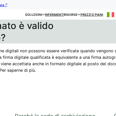
ora
SOLUZIONI
RIFERIMENTI
RISORSE
PREZZI E PIANI
ato è valido
o?
rme digitali non possono essere verificate quando vengono 
la firma digitale qualificata è equivalente a una firma autogr
 viene accettata anche in formato digitale al posto dei do
Per saperne di più.
Perché la sede di archiviazione