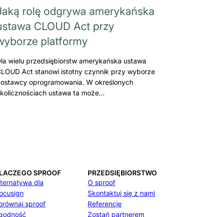
Jaką rolę odgrywa amerykańska
ustawa CLOUD Act przy
wyborze platformy
la wielu przedsiębiorstw amerykańska ustawa
LOUD Act stanowi istotny czynnik przy wyborze
ostawcy oprogramowania. W określonych
kolicznościach ustawa ta może…
LACZEGO SPROOF
PRZEDSIĘBIORSTWO
lternatywa dla
O sproof
ocusign
Skontaktuj się z nami
orównaj sproof
Referencje
godność
Zostań partnerem