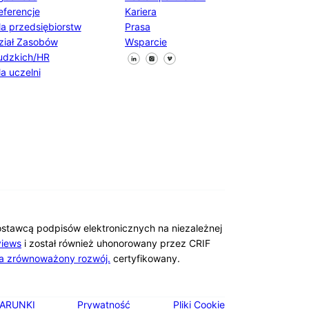
eferencje
Kariera
la przedsiębiorstw
Prasa
ział Zasobów
Wsparcie
Śledź nas na Facebooku
Śledź nas na X
Śledź nas na LinkedIn
udzkich/HR
la uczelni
ostawcą podpisów elektronicznych na niezależnej
iews
i został również uhonorowany przez CRIF
a zrównoważony rozwój.
certyfikowany.
ARUNKI
Prywatność
Pliki Cookie