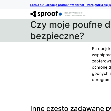
Letnia aktualizacja produktów sproof – zarejestruj się j
Czy moje poufne 
bezpieczne?
Europejsk
współprac
zaoferow
ochronę d
godnych z
oprogramo
Inne często zadawane p