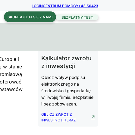
LOGIN
CENTRUM POMOCY
+43 50423
SKONTAKTUJ SIĘ Z NAMI
BEZPŁATNY TEST
Kalkulator zwrotu
Europie i
z inwestycji
ą w stanie
promisową
Oblicz wpływ podpisu
aoferować
elektronicznego na
dostawców
środowisko i gospodarkę
w Twojej firmie. Bezpłatnie
i bez zobowiązań.
OBLICZ ZWROT Z
INWESTYCJI TERAZ