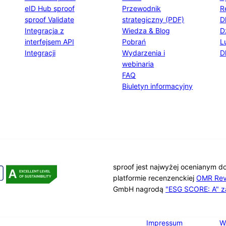
eID Hub sproof
Przewodnik
R
sproof Validate
strategiczny (PDF)
D
Integracja z
Wiedza & Blog
D
interfejsem API
Pobrań
L
Integracji
Wydarzenia i
D
webinaria
FAQ
Biuletyn informacyjny
sproof jest najwyżej ocenianym d
platformie recenzenckiej
OMR Rev
GmbH nagrodą
"ESG SCORE: A" z
Impressum
W