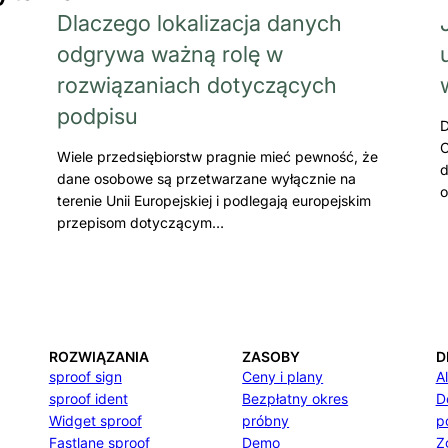
Dlaczego lokalizacja danych
odgrywa ważną rolę w
rozwiązaniach dotyczących
podpisu
D
C
Wiele przedsiębiorstw pragnie mieć pewność, że
d
dane osobowe są przetwarzane wyłącznie na
o
terenie Unii Europejskiej i podlegają europejskim
przepisom dotyczącym…
ROZWIĄZANIA
ZASOBY
D
sproof sign
Ceny i plany
A
sproof ident
Bezpłatny okres
D
Widget sproof
próbny
p
Fastlane sproof
Demo
Z