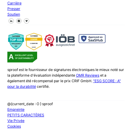
Carrière
Presser
Soutien
Suivez-nous sur Facebook
Suivez-nous sur X
Suivez-nous sur LinkedIn
sproof est le fournisseur de signatures électroniques le mieux noté sur
la plateforme d'évaluation indépendante
OMR Reviews
et a
également été récompensé par le prix CRIF GmbH.
"ESG SCORE : A"
pour la durabilité
certifié.
@{current_date : O } sproof
Empreinte
PETITS CARACTÈRES
Vie Privée
Cookies