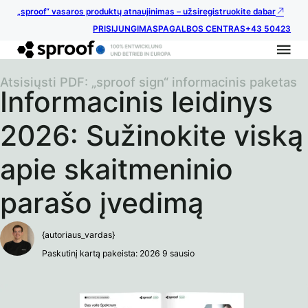
„sproof“ vasaros produktų atnaujinimas – užsiregistruokite dabar
PRISIJUNGIMAS
PAGALBOS CENTRAS
+43 50423
Atsisiųsti PDF: „sproof sign“ informacinis paketas
Informacinis leidinys
2026: Sužinokite viską
apie skaitmeninio
parašo įvedimą
{autoriaus_vardas}
Paskutinį kartą pakeista: 2026 9 sausio