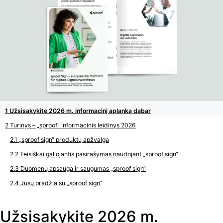
Užsisakykite 2026 m. informacinį aplanką dabar
Turinys – „sproof“ informacinis leidinys 2026
„sproof sign“ produktų apžvalga
Teisiškai galiojantis pasirašymas naudojant „sproof sign“
Duomenų apsauga ir saugumas „sproof sign“
Jūsų pradžia su „sproof sign“
Užsisakykite 2026 m.