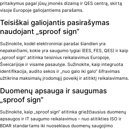
pritaikymus pagal jūsų įmonės dizainą ir QES centrą, skirtą
visoje Europoje galiojantiems parašams.
Teisiškai galiojantis pasirašymas
naudojant „sproof sign“
Sužinokite, kodėl elektroniniai parašai šiandien yra
nepakeičiami, kokie yra saugumo lygiai (EES, FES, QES) ir kaip
„sproof sign“ atitinka teisinius reikalavimus Europoje,
Šveicarijoje ir visame pasaulyje. Sužinokite, kaip integruota
identifikacija, audito sekos ir „nuo galo iki galo“ šifravimas
užtikrina maksimalų įrodomąjį poveikį ir atitiktį reikalavimams.
Duomenų apsauga ir saugumas
„sproof sign“
Sužinokite, kaip „sproof sign“ atitinka griežčiausius duomenų
apsaugos ir IT saugumo reikalavimus – nuo atitikties ISO ir
BDAR standartams iki nuoseklaus duomenų saugojimo