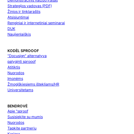
Demonstracinis vaizdo įrašas
Strategijos vadovas (PDF)
Žinios ir tinklaraštis
Atsisiuntimai
Renginiai ir internetiniai seminarai
DUK
Naujienlaiškis
KODĖL SPROOOF
"Docusign" alternatyva
palyginti sprooof
Atitiktis
Nuorodos
Įmonėms
Žmogiškiesiems ištekliams/HR
Universitetams
BENDROVĖ
Apie "sproof
Susisiekite su mumis
Nuorodos
Tapkite partneriu
Karjera