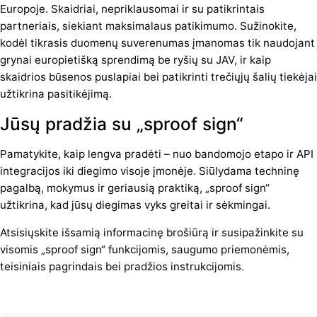
Europoje. Skaidriai, nepriklausomai ir su patikrintais
partneriais, siekiant maksimalaus patikimumo. Sužinokite,
kodėl tikrasis duomenų suverenumas įmanomas tik naudojant
grynai europietišką sprendimą be ryšių su JAV, ir kaip
skaidrios būsenos puslapiai bei patikrinti trečiųjų šalių tiekėjai
užtikrina pasitikėjimą.
Jūsų pradžia su „sproof sign“
Pamatykite, kaip lengva pradėti – nuo bandomojo etapo ir API
integracijos iki diegimo visoje įmonėje. Siūlydama techninę
pagalbą, mokymus ir geriausią praktiką, „sproof sign“
užtikrina, kad jūsų diegimas vyks greitai ir sėkmingai.
Atsisiųskite išsamią informacinę brošiūrą ir susipažinkite su
visomis „sproof sign“ funkcijomis, saugumo priemonėmis,
teisiniais pagrindais bei pradžios instrukcijomis.