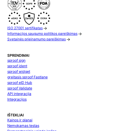
ISO 27001 sertifikatas
Informacijos saugumo politikos pareiškimas
Svetainės prieinamumo pareiškimas
SPRENDIMAI
sproof sign
sproof ident
sproof widget
greitasis sproof Fastlane
sproof eID Hub
sproof Validate
API integracija
Integracijos
IŠTEKLIAI
Kainos ir planai
Nemokamas testas