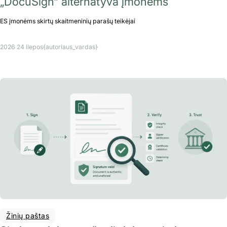
„DocuSign“ alternatyva įmonėms
ES įmonėms skirtų skaitmeninių parašų teikėjai
2026 24 liepos
{autoriaus_vardas}
Žinių paštas