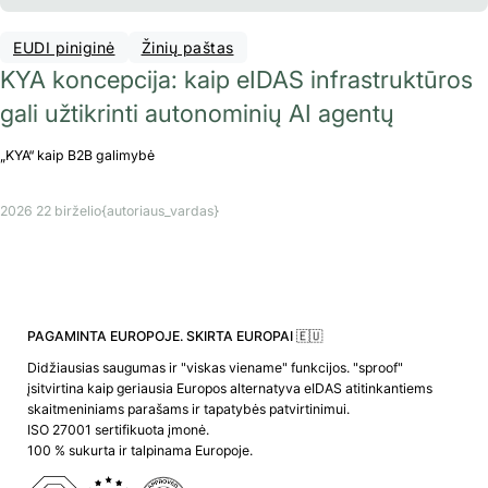
EUDI piniginė
Žinių paštas
KYA koncepcija: kaip eIDAS infrastruktūros
gali užtikrinti autonominių AI agentų
„KYA“ kaip B2B galimybė
2026 22 birželio
{autoriaus_vardas}
PAGAMINTA EUROPOJE. SKIRTA EUROPAI 🇪🇺
Didžiausias saugumas ir "viskas viename" funkcijos. "sproof"
įsitvirtina kaip geriausia Europos alternatyva eIDAS atitinkantiems
skaitmeniniams parašams ir tapatybės patvirtinimui.
ISO 27001 sertifikuota įmonė.
100 % sukurta ir talpinama Europoje.