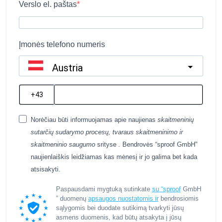
Verslo el. paštas
Įmonės telefono numeris
Austria
?
Norėčiau būti informuojamas apie naujienas
skaitmeninių
sutarčių sudarymo procesų,
tvaraus skaitmeninimo ir
skaitmeninio saugumo
srityse
.
Bendrovės “sproof GmbH”
naujienlaiškis leidžiamas kas mėnesį ir jo galima bet kada
atsisakyti.
Paspausdami mygtuką sutinkate
su “sproof
GmbH
” duomenų
apsaugos nuostatomis ir
bendrosiomis
sąlygomis bei duodate sutikimą tvarkyti jūsų
asmens duomenis, kad būtų atsakyta į jūsų