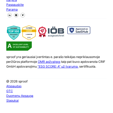
Paspauskite
Parama
Sekite mus "Facebook
Sekite mus X
Sekite mus "LinkedIn
sproof yra geriausiai įvertintas e. parašo teikėjas nepriklausomoje
peržiūros platformoje
OMR apžvalgos
taip pat buvo apdovanota CRIF
GmbH apdovanojimu
"ESG SCORE: A" už tvarumą.
sertifikuota.
@ 2026 sproof
Atspaudas
GTC
Duomenų Apsauga
Slapukai