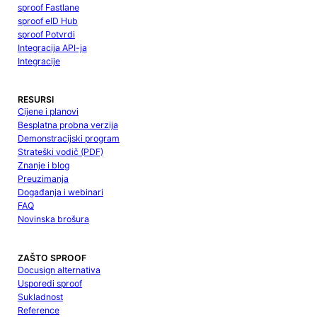
sproof Fastlane
sproof eID Hub
sproof Potvrdi
Integracija API-ja
Integracije
RESURSI
Cijene i planovi
Besplatna probna verzija
Demonstracijski program
Strateški vodič (PDF)
Znanje i blog
Preuzimanja
Događanja i webinari
FAQ
Novinska brošura
ZAŠTO SPROOF
Docusign alternativa
Usporedi sproof
Sukladnost
Reference