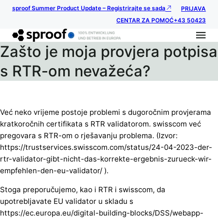
sproof Summer Product Update – Registrirajte se sada
PRIJAVA
CENTAR ZA POMOĆ
+43 50423
Zašto je moja provjera potpisa
s RTR-om nevažeća?
Već neko vrijeme postoje problemi s dugoročnim provjerama
kratkoročnih certifikata s RTR validatorom. swisscom već
pregovara s RTR-om o rješavanju problema. (Izvor:
https://trustservices.swisscom.com/status/24-04-2023-der-
rtr-validator-gibt-nicht-das-korrekte-ergebnis-zurueck-wir-
empfehlen-den-eu-validator/ ).
Stoga preporučujemo, kao i RTR i swisscom, da
upotrebljavate EU validator u skladu s
https://ec.europa.eu/digital-building-blocks/DSS/webapp-