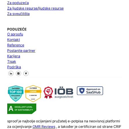
Za poduzeća
Za ljudske resurse/ljudske resurse
Za sveučilišta
PODUZEĆE
O sproofu
Kontakt
Reference
Postanite partner
Karijera
Tisak
Podrška
Pratite nas na Facebooku
Pratite nas na X
Pratite nas na LinkedInu
sproof je najbolje ocijenjeni pružatelj e-potpisa na neovisnoj platformi
za ocjenjivanje
OMR Reviews
, a također je certificiran od strane CRIF