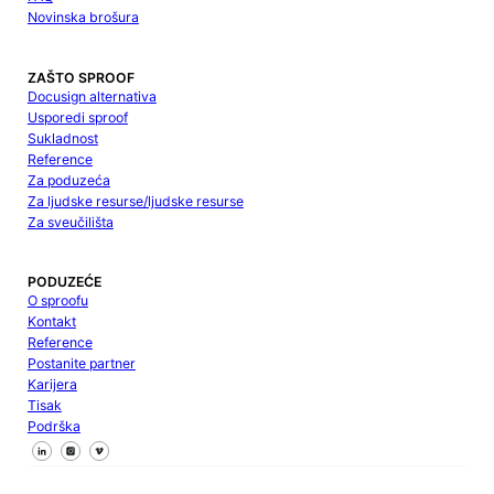
Novinska brošura
ZAŠTO SPROOF
Docusign alternativa
Usporedi sproof
Sukladnost
Reference
Za poduzeća
Za ljudske resurse/ljudske resurse
Za sveučilišta
PODUZEĆE
O sproofu
Kontakt
Reference
Postanite partner
Karijera
Tisak
Podrška
Pratite nas na Facebooku
Pratite nas na X
Pratite nas na LinkedInu