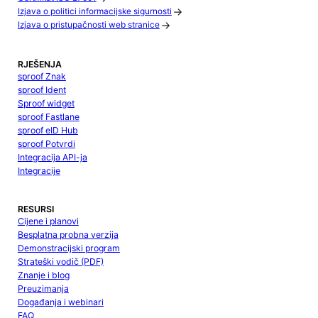
Izjava o politici informacijske sigurnosti
Izjava o pristupačnosti web stranice
RJEŠENJA
sproof Znak
sproof Ident
Sproof widget
sproof Fastlane
sproof eID Hub
sproof Potvrdi
Integracija API-ja
Integracije
RESURSI
Cijene i planovi
Besplatna probna verzija
Demonstracijski program
Strateški vodič (PDF)
Znanje i blog
Preuzimanja
Događanja i webinari
FAQ