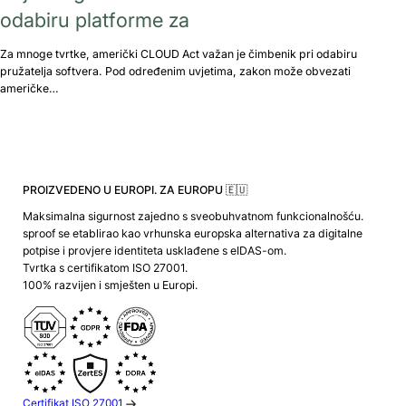
odabiru platforme za
Za mnoge tvrtke, američki CLOUD Act važan je čimbenik pri odabiru
pružatelja softvera. Pod određenim uvjetima, zakon može obvezati
američke…
PROIZVEDENO U EUROPI. ZA EUROPU 🇪🇺
Maksimalna sigurnost zajedno s sveobuhvatnom funkcionalnošću.
sproof se etablirao kao vrhunska europska alternativa za digitalne
potpise i provjere identiteta usklađene s eIDAS-om.
Tvrtka s certifikatom ISO 27001.
100% razvijen i smješten u Europi.
Certifikat ISO 27001