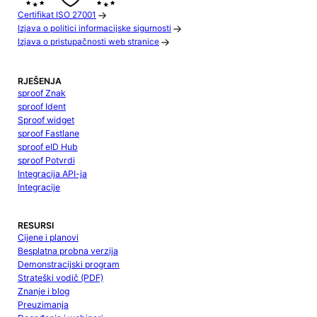
Certifikat ISO 27001
Izjava o politici informacijske sigurnosti
Izjava o pristupačnosti web stranice
RJEŠENJA
sproof Znak
sproof Ident
Sproof widget
sproof Fastlane
sproof eID Hub
sproof Potvrdi
Integracija API-ja
Integracije
RESURSI
Cijene i planovi
Besplatna probna verzija
Demonstracijski program
Strateški vodič (PDF)
Znanje i blog
Preuzimanja