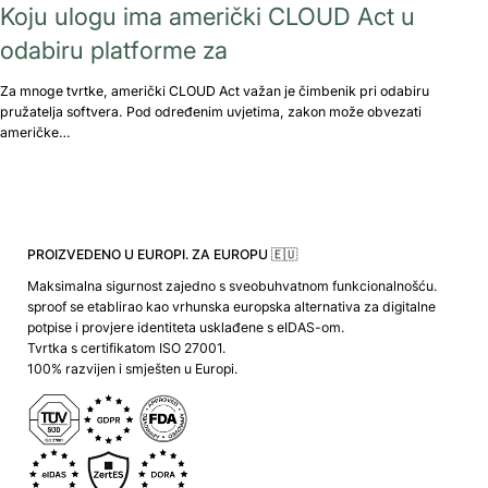
Koju ulogu ima američki CLOUD Act u
odabiru platforme za
Za mnoge tvrtke, američki CLOUD Act važan je čimbenik pri odabiru
pružatelja softvera. Pod određenim uvjetima, zakon može obvezati
američke…
PROIZVEDENO U EUROPI. ZA EUROPU 🇪🇺
Maksimalna sigurnost zajedno s sveobuhvatnom funkcionalnošću.
sproof se etablirao kao vrhunska europska alternativa za digitalne
potpise i provjere identiteta usklađene s eIDAS-om.
Tvrtka s certifikatom ISO 27001.
100% razvijen i smješten u Europi.