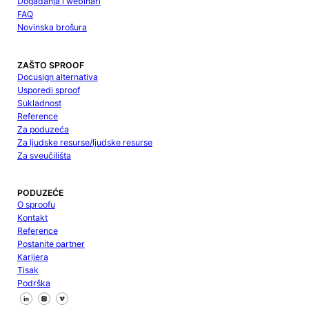
Događanja i webinari
FAQ
Novinska brošura
ZAŠTO SPROOF
Docusign alternativa
Usporedi sproof
Sukladnost
Reference
Za poduzeća
Za ljudske resurse/ljudske resurse
Za sveučilišta
PODUZEĆE
O sproofu
Kontakt
Reference
Postanite partner
Karijera
Tisak
Podrška
Pratite nas na Facebooku
Pratite nas na X
Pratite nas na LinkedInu