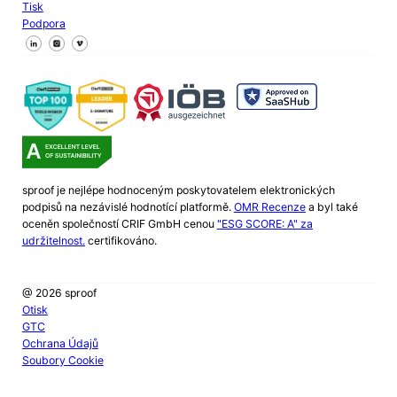
Tisk
Podpora
Sledujte nás na Facebooku
Sledujte nás na X
Sledujte nás na LinkedIn
sproof je nejlépe hodnoceným poskytovatelem elektronických
podpisů na nezávislé hodnotící platformě.
OMR Recenze
a byl také
oceněn společností CRIF GmbH cenou
"ESG SCORE: A" za
udržitelnost.
certifikováno.
@ 2026 sproof
Otisk
GTC
Ochrana Údajů
Soubory Cookie