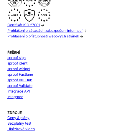
Certifikát ISO 27001
Prohlášení o zásadách zabezpečení informací
Prohlášení o přístupnosti webových stránek
ŘEŠENÍ
sproof sign
sproof ident
sproof widget
sproof Fastlane
sproof eID Hub
sproof Validate
Integrace API
Integrace
ZDROJE
Ceny & plány
Bezplatný test
Ukázkové video