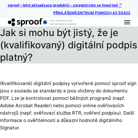
sproof – letní aktualizace produktů – zaregistrujte se hned teď
PŘIHLÁŠENÍ
CENTRUM POMOCI
+43 50423
Jak si mohu být jistý, že je
(kvalifikovaný) digitální podpis
platný?
(Kvalifikované) digitální podpisy vytvořené pomocí sproof sign
jsou v souladu se standardy a jsou vloženy do dokumentu
PDF. Lze je kontrolovat pomocí běžných programů (např.
Adobe Acrobat Reader) nebo pomocí online ověřovacích
nástrojů (např. ověřovací služba RTR, ověření podpisu). Další
informace o ověřitelnosti a důkazní hodnotě digitálního
SIgnatur.