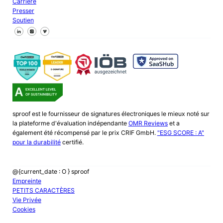
Carrière
Presser
Soutien
Suivez-nous sur Facebook
Suivez-nous sur X
Suivez-nous sur LinkedIn
sproof est le fournisseur de signatures électroniques le mieux noté sur
la plateforme d'évaluation indépendante
OMR Reviews
et a
également été récompensé par le prix CRIF GmbH.
"ESG SCORE : A"
pour la durabilité
certifié.
@{current_date : O } sproof
Empreinte
PETITS CARACTÈRES
Vie Privée
Cookies