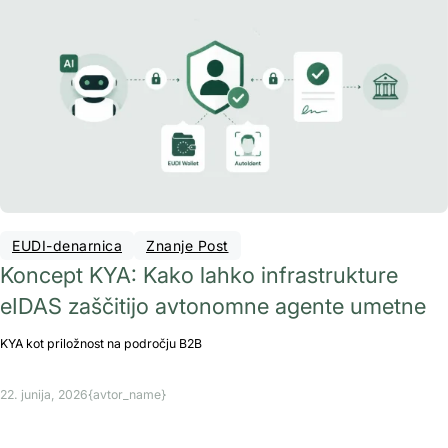
EUDI-denarnica
Znanje Post
Koncept KYA: Kako lahko infrastrukture
eIDAS zaščitijo avtonomne agente umetne
KYA kot priložnost na področju B2B
22. junija, 2026
{avtor_name}