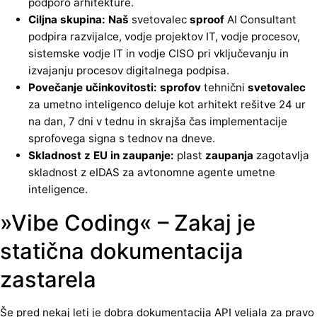
podporo arhitekture.
Ciljna skupina: Naš
svetovalec
sproof
AI Consultant
podpira razvijalce, vodje projektov IT, vodje procesov,
sistemske vodje IT in vodje CISO pri vključevanju in
izvajanju procesov digitalnega podpisa.
Povečanje učinkovitosti: sprofov
tehnični
svetovalec
za umetno inteligenco deluje kot arhitekt rešitve 24 ur
na dan, 7 dni v tednu in skrajša čas implementacije
sprofovega signa s tednov na dneve.
Skladnost z EU in zaupanje:
plast
zaupanja
zagotavlja
skladnost z eIDAS za avtonomne agente umetne
inteligence.
»Vibe Coding« – Zakaj je
statična dokumentacija
zastarela
Še pred nekaj leti je dobra dokumentacija API veljala za pravo