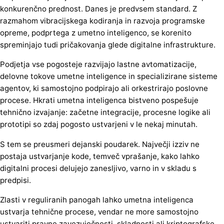
konkurenčno prednost. Danes je predvsem standard. Z
razmahom vibracijskega kodiranja in razvoja programske
opreme, podprtega z umetno inteligenco, se korenito
spreminjajo tudi pričakovanja glede digitalne infrastrukture.
Podjetja vse pogosteje razvijajo lastne avtomatizacije,
delovne tokove umetne inteligence in specializirane sisteme
agentov, ki samostojno podpirajo ali orkestrirajo poslovne
procese. Hkrati umetna inteligenca bistveno pospešuje
tehnično izvajanje: začetne integracije, procesne logike ali
prototipi so zdaj pogosto ustvarjeni v le nekaj minutah.
S tem se preusmeri dejanski poudarek. Največji izziv ne
postaja ustvarjanje kode, temveč vprašanje, kako lahko
digitalni procesi delujejo zanesljivo, varno in v skladu s
predpisi.
Zlasti v reguliranih panogah lahko umetna inteligenca
ustvarja tehnične procese, vendar ne more samostojno
ustvariti pravne zavezujočnosti, skladnosti ali kriptografske