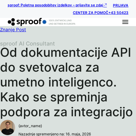
sproof: Poletna posodobitev izdelkov – prijavite se zdaj
PRIJAVA
CENTER ZA POMOČ
+43 50423
Znanje Post
sproof AI Consultant
Od dokumentacije API
do svetovalca za
umetno inteligenco.
Kako se spreminja
podpora za integracijo
{avtor_name}
Nazadnje spremenjeno na: 16. maja, 2026