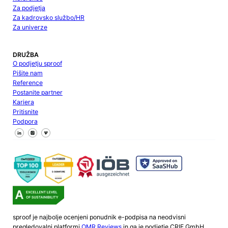
Za podjetja
Za kadrovsko službo/HR
Za univerze
DRUŽBA
O podjetju sproof
Pišite nam
Reference
Postanite partner
Kariera
Pritisnite
Podpora
Sledite nam na Facebooku
Sledite nam na X
Sledite nam na LinkedInu
sproof je najbolje ocenjeni ponudnik e-podpisa na neodvisni
pregledovalni platformi
OMR Reviews
in ga je podjetje CRIF GmbH