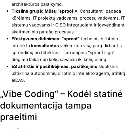
architektūros palaikymo.
Tikslinė grupė: Mūsų “sproof
AI Consultant” padeda
kūrėjams, IT projektų vadovams, procesų vadovams, IT
sistemų vadovams ir CISO integruojant ir įgyvendinant
skaitmeninio parašo procesus.
Efektyvumo didinimas: “sproof”
techninis dirbtinio
intelekto
konsultantas
veikia kaip visą parą dirbantis
sprendimų architektas ir sutrumpina “sproof sign”
diegimo laiką nuo kelių savaičių iki kelių dienų.
ES atitiktis ir pasitikėjimas: pasitikėjimo
sluoksnis
užtikrina autonominių dirbtinio intelekto agentų atitiktį
eIDAS.
„Vibe Coding“ – Kodėl statinė
dokumentacija tampa
praeitimi