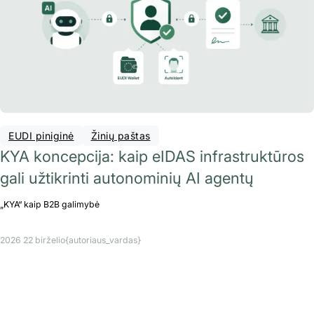
EUDI piniginė
Žinių paštas
KYA koncepcija: kaip eIDAS infrastruktūros
gali užtikrinti autonominių AI agentų
„KYA“ kaip B2B galimybė
2026 22 birželio
{autoriaus_vardas}