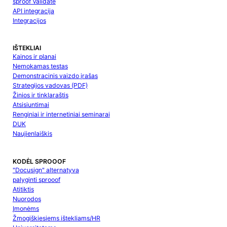
sproof Validate
API integracija
Integracijos
IŠTEKLIAI
Kainos ir planai
Nemokamas testas
Demonstracinis vaizdo įrašas
Strategijos vadovas (PDF)
Žinios ir tinklaraštis
Atsisiuntimai
Renginiai ir internetiniai seminarai
DUK
Naujienlaiškis
KODĖL SPROOOF
"Docusign" alternatyva
palyginti sprooof
Atitiktis
Nuorodos
Įmonėms
Žmogiškiesiems ištekliams/HR