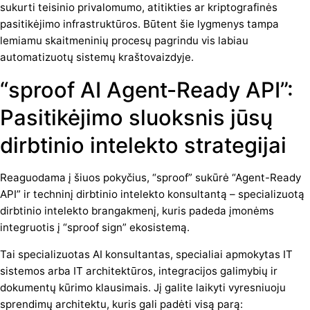
sukurti teisinio privalomumo, atitikties ar kriptografinės
pasitikėjimo infrastruktūros. Būtent šie lygmenys tampa
lemiamu skaitmeninių procesų pagrindu vis labiau
automatizuotų sistemų kraštovaizdyje.
“sproof AI Agent-Ready API”:
Pasitikėjimo sluoksnis jūsų
dirbtinio intelekto strategijai
Reaguodama į šiuos pokyčius, “sproof” sukūrė “Agent-Ready
API” ir techninį dirbtinio intelekto konsultantą – specializuotą
dirbtinio intelekto brangakmenį, kuris padeda įmonėms
integruotis į “sproof sign” ekosistemą.
Tai specializuotas AI konsultantas, specialiai apmokytas IT
sistemos arba IT architektūros, integracijos galimybių ir
dokumentų kūrimo klausimais. Jį galite laikyti vyresniuoju
sprendimų architektu, kuris gali padėti visą parą: