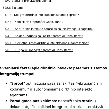
Svarbiausi IT projekto privalumai
DUK šia tema
+ – Kas yra dirbtinio intelekto konsultantas sproof?
+ – Kam skirtas “sproof AI Consultant”?
+ – Ar dirbtinio intelekto patarėjas pakeis žmogaus pagalbą?
+ – Kokias užduotis gali atlikti “sproof AI Consultant”?
+ – Kiek atnaujintos dirbtinio intelekto konsultanto žinios?
+ – Kur galiu išbandyti “sproof AI Consultant”?
Svarbiausi faktai apie dirbtinio intelekto paramos sistemos
integraciją trumpai
“Sproof”
optimizuoja sąsajas, skirtas “vibruojančiam
kodavimui” ir autonominiams dirbtinio intelekto
agentams.
Paradigmos pasikeitimas:
nebeužtenka
statinių
dokumentų; šiuolaikinei integracijai reikia interaktyvios