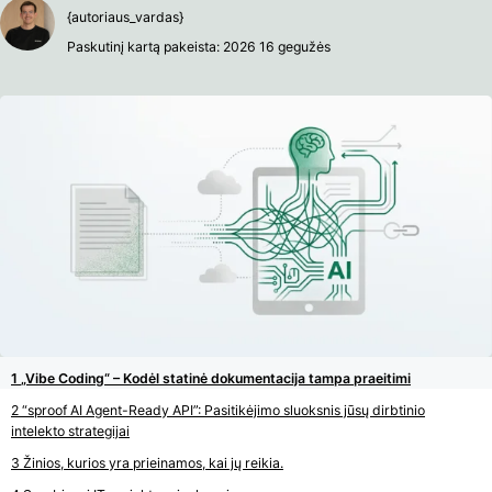
{autoriaus_vardas}
Paskutinį kartą pakeista: 2026 16 gegužės
„Vibe Coding“ – Kodėl statinė dokumentacija tampa praeitimi
“sproof AI Agent-Ready API”: Pasitikėjimo sluoksnis jūsų dirbtinio
intelekto strategijai
Žinios, kurios yra prieinamos, kai jų reikia.