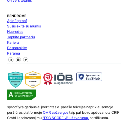
Universitetams
BENDROVĖ
Apie "sproof
Susisiekite su mumis
Nuorodos
Tapkite partneriu
Karjera
Paspauskite
Parama
Sekite mus "Facebook
Sekite mus X
Sekite mus "LinkedIn
sproof yra geriausiai įvertintas e. parašo teikėjas nepriklausomoje
peržiūros platformoje
OMR apžvalgos
taip pat buvo apdovanota CRIF
GmbH apdovanojimu
"ESG SCORE: A" už tvarumą.
sertifikuota.