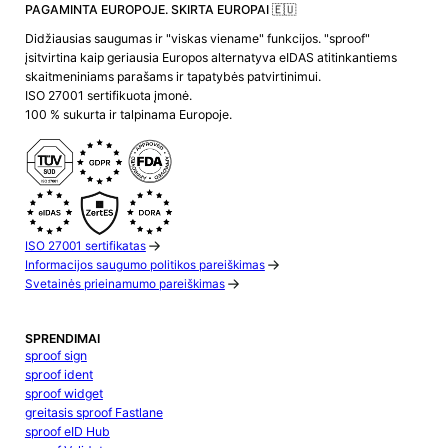
PAGAMINTA EUROPOJE. SKIRTA EUROPAI 🇪🇺
Didžiausias saugumas ir "viskas viename" funkcijos. "sproof"
įsitvirtina kaip geriausia Europos alternatyva eIDAS atitinkantiems
skaitmeniniams parašams ir tapatybės patvirtinimui.
ISO 27001 sertifikuota įmonė.
100 % sukurta ir talpinama Europoje.
ISO 27001 sertifikatas
Informacijos saugumo politikos pareiškimas
Svetainės prieinamumo pareiškimas
SPRENDIMAI
sproof sign
sproof ident
sproof widget
greitasis sproof Fastlane
sproof eID Hub