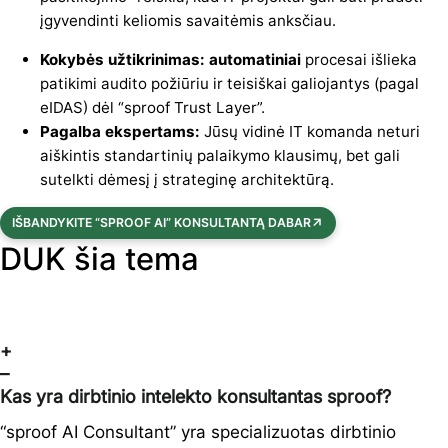
įgyvendinti keliomis savaitėmis anksčiau.
Kokybės užtikrinimas: automatiniai
procesai išlieka
patikimi audito požiūriu ir teisiškai galiojantys (pagal
eIDAS) dėl “sproof Trust Layer”.
Pagalba ekspertams:
Jūsų vidinė IT komanda neturi
aiškintis standartinių palaikymo klausimų, bet gali
sutelkti dėmesį į strateginę architektūrą.
IŠBANDYKITE “SPROOF AI” KONSULTANTĄ DABAR
DUK šia tema
+
–
Kas yra dirbtinio intelekto konsultantas sproof?
“sproof AI Consultant” yra specializuotas dirbtinio