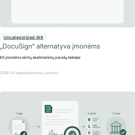
Uncategorized @lt
„DocuSign“ alternatyva įmonėms
ES įmonėms skirtų skaitmeninių parašų teikėjai
2026 24 liepos
{autoriaus_vardas}