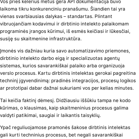
Vos prieš kelerius metus gera API dokumentacija buvo
laikoma tikru konkurenciniu pranašumu. Šiandien tai yra
vienas svarbiausias dalykas – standartas. Plintant
vibruojančiam kodavimui ir dirbtinio intelekto palaikomam
programinės įrangos kūrimui, iš esmės keičiasi ir lūkesčiai,
susiję su skaitmenine infrastruktūra.
Įmonės vis dažniau kuria savo automatizavimo priemones,
dirbtinio intelekto darbo eigą ir specializuotas agentų
sistemas, kurios savarankiškai palaiko arba organizuoja
verslo procesus. Kartu dirbtinis intelektas gerokai pagreitina
techninį įgyvendinimą: pradinės integracijos, procesų logikos
ar prototipai dabar dažnai sukuriami vos per kelias minutes.
Tai keičia faktinį dėmesį. Didžiausiu iššūkiu tampa ne kodo
kūrimas, o klausimas, kaip skaitmeninius procesus galima
valdyti patikimai, saugiai ir laikantis taisyklių.
Ypač reguliuojamose pramonės šakose dirbtinis intelektas
gali kurti techninius procesus, bet negali savarankiškai