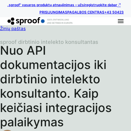
„sproof“ vasaros produktų atnaujinimas – užsiregistruokite dabar
PRISIJUNGIMAS
PAGALBOS CENTRAS
+43 50423
Žinių paštas
sproof dirbtinio intelekto konsultantas
Nuo API
dokumentacijos iki
dirbtinio intelekto
konsultanto. Kaip
keičiasi integracijos
palaikymas