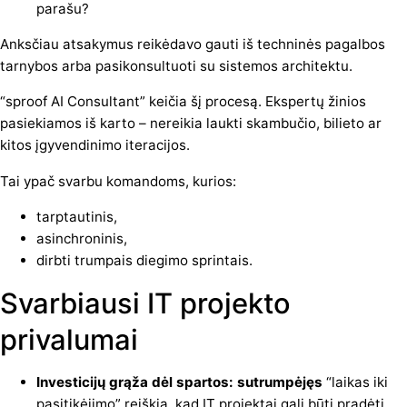
parašu?
Anksčiau atsakymus reikėdavo gauti iš techninės pagalbos
tarnybos arba pasikonsultuoti su sistemos architektu.
“sproof AI Consultant” keičia šį procesą. Ekspertų žinios
pasiekiamos iš karto – nereikia laukti skambučio, bilieto ar
kitos įgyvendinimo iteracijos.
Tai ypač svarbu komandoms, kurios:
tarptautinis,
asinchroninis,
dirbti trumpais diegimo sprintais.
Svarbiausi IT projekto
privalumai
Investicijų grąža dėl spartos: sutrumpėjęs
“laikas iki
pasitikėjimo” reiškia, kad IT projektai gali būti pradėti