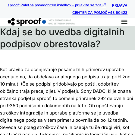
sproof: Poletna posodobitev izdelkov – prijavite se zdaj
PRIJAVA
CENTER ZA POMOČ
+43 50423
Kdaj se bo uvedba digitalnih
podpisov obrestovala?
Kot pravilo za ocenjevanje posameznih primerov uporabe
ocenjujemo, da obdelava analognega podpisa traja približno
10 minut. (Če se podpisi pridobivajo po pošti, odobritev
običajno traja precej dlje). V podjetju Sony DADC, ki je znana
stranka podjetja sproof, to pomeni prihranek 292 delovnih dni
pri 9350 podpisanih dokumentih na leto. Ob upoštevanju
stroškov integracije in uporabe platforme se je uvedba
digitalnega podpisa v tem primeru povrnila že po 12 tednih.
Seveda so poleg stroškov časa in osebja tu še drugi viri, kot
so stroški papirja, tiskalnika, pošiljanja in logistični viri, kot so