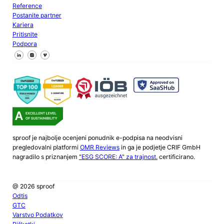
Reference
Postanite partner
Kariera
Pritisnite
Podpora
Sledite nam na Facebooku
Sledite nam na X
Sledite nam na LinkedInu
sproof je najbolje ocenjeni ponudnik e-podpisa na neodvisni
pregledovalni platformi
OMR Reviews
in ga je podjetje CRIF GmbH
nagradilo s priznanjem
"ESG SCORE: A" za trajnost.
certificirano.
@ 2026 sproof
Odtis
GTC
Varstvo Podatkov