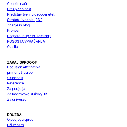
Cene in načrti
Brezplačni test
Predstavitveni videoposnetek
Strateški vodnik (PDF)
Znanje in blog
Prenosi
Dogodki in spletni seminarji
POGOSTA VPRAŠANJA
Glasilo
ZAKAJ SPROOOF
Docusign alternativa
primerjati sproof
Skladnost
Reference
Za podjetja
Za kadrovsko službo/HR
Za univerze
DRUŽBA
O podjetju sproof
Pišite nam