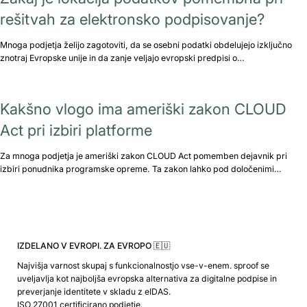
rešitvah za elektronsko podpisovanje?
Mnoga podjetja želijo zagotoviti, da se osebni podatki obdelujejo izključno
znotraj Evropske unije in da zanje veljajo evropski predpisi o…
Kakšno vlogo ima ameriški zakon CLOUD
Act pri izbiri platforme
Za mnoga podjetja je ameriški zakon CLOUD Act pomemben dejavnik pri
izbiri ponudnika programske opreme. Ta zakon lahko pod določenimi…
IZDELANO V EVROPI. ZA EVROPO 🇪🇺
Najvišja varnost skupaj s funkcionalnostjo vse-v-enem. sproof se
uveljavlja kot najboljša evropska alternativa za digitalne podpise in
preverjanje identitete v skladu z eIDAS.
ISO 27001 certificirano podjetje.